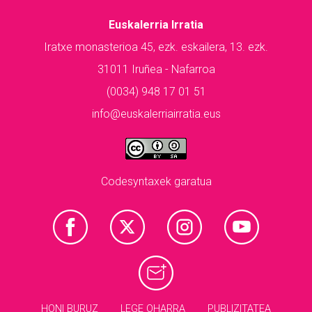
Euskalerria Irratia
Iratxe monasterioa 45, ezk. eskailera, 13. ezk.
31011 Iruñea - Nafarroa
(0034) 948 17 01 51
info@euskalerriairratia.eus
Codesyntaxek garatua
HONI BURUZ
LEGE OHARRA
PUBLIZITATEA