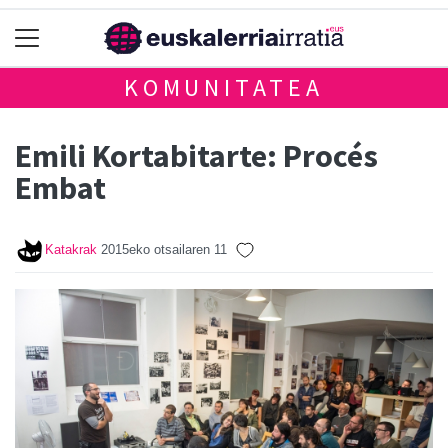
KOMUNITATEA
Emili Kortabitarte: Procés
Embat
Katakrak
2015eko otsailaren 11