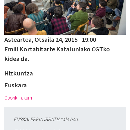
Asteartea, Otsaila 24, 2015 - 19:00
Emili Kortabitarte Kataluniako CGTko
kidea da.
Hizkuntza
Euskara
Osorik irakurri
EUSKALERRIA IRRATIAzale hori: