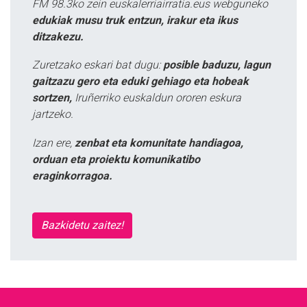
FM 98.3ko zein euskalerriairratia.eus webguneko
edukiak musu truk entzun, irakur eta ikus
ditzakezu.
Zuretzako eskari bat dugu:
posible baduzu, lagun
gaitzazu gero eta eduki gehiago eta hobeak
sortzen,
Iruñerriko euskaldun ororen eskura
jartzeko.
Izan ere,
zenbat eta komunitate handiagoa,
orduan eta proiektu komunikatibo
eraginkorragoa.
Bazkidetu zaitez!