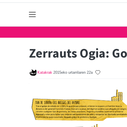
Zerrauts Ogia: G
Katakrak
2015eko urtarrilaren 22a