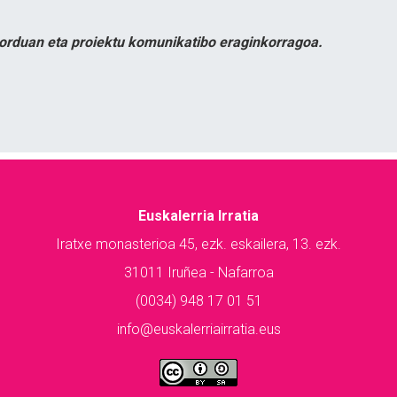
orduan eta proiektu komunikatibo eraginkorragoa.
Euskalerria Irratia
Iratxe monasterioa 45, ezk. eskailera, 13. ezk.
31011 Iruñea - Nafarroa
(0034) 948 17 01 51
info@euskalerriairratia.eus