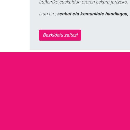
Iruñerriko euskaldun ororen eskura jartzeko.
Izan ere,
zenbat eta komunitate handiagoa, 
Bazkidetu zaitez!