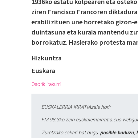
1936ko estatu kolpearen eta osteko
ziren Francisco Francoren diktadura
erabili zituen une horretako gizon
duintasuna eta kuraia mantendu zut
borrokatuz. Hasierako protesta mar
Hizkuntza
Euskara
Osorik irakurri
EUSKALERRIA IRRATIAzale hori:
FM 98.3ko zein euskalerriairratia.eus webg
Zuretzako eskari bat dugu:
posible baduzu, 