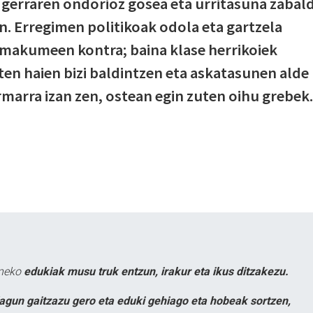
 gerraren ondorioz gosea eta urritasuna zabal
n. Erregimen politikoak odola eta gartzela
-emakumeen kontra; baina klase herrikoiek
en haien bizi baldintzen eta askatasunen alde
marra izan zen, ostean egin zuten oihu grebek.
uneko
edukiak musu truk entzun, irakur eta ikus ditzakezu.
lagun gaitzazu gero eta eduki gehiago eta hobeak sortzen,