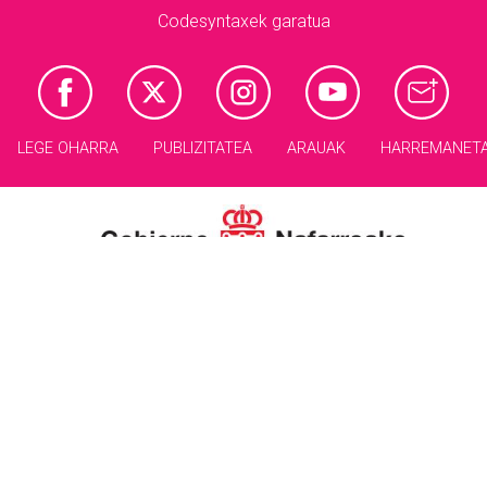
Codesyntaxek garatua
LEGE OHARRA
PUBLIZITATEA
ARAUAK
HARREMANET
Gertuko informazioa, euskaraz