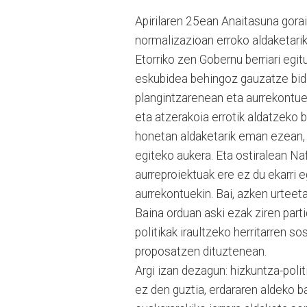
Apirilaren 25ean Anaitasuna gora
normalizazioan erroko aldaketari
Etorriko zen Gobernu berriari egi
eskubidea behingoz gauzatze bidea
plangintzarenean eta aurrekontue
eta atzerakoia errotik aldatzeko 
honetan aldaketarik eman ezean, 
egiteko aukera. Eta ostiralean N
aurreproiektuak ere ez du ekarri e
aurrekontuekin. Bai, azken urteeta
Baina orduan aski ezak ziren part
politikak iraultzeko herritarren 
proposatzen dituztenean.
Argi izan dezagun: hizkuntza-poli
ez den guztia, erdararen aldeko b