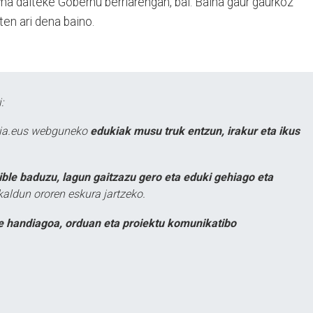
ma daiteke Gobernu berriarengan, bai. Baina gaur gaurkoz
ten ari dena baino.
:
atia.eus webguneko
edukiak musu truk entzun, irakur eta ikus
ible baduzu, lagun gaitzazu gero eta eduki gehiago eta
kaldun ororen eskura jartzeko.
e handiagoa, orduan eta proiektu komunikatibo