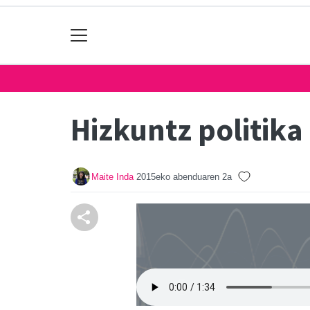
Hizkuntz politika
Maite Inda
2015eko abenduaren 2a