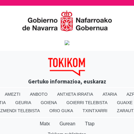
Gertuko informazioa, euskaraz
AMEZTI
ANBOTO
ANTXETA IRRATIA
ATARIA
AZP
TIA
GEURIA
GOIENA
GOIERRI TELEBISTA
GUAIXE
IZMENDI TELEBISTA
ORIO GUKA
TXINTXARRI
ZARAUT
Matx
Gurean
Ttap