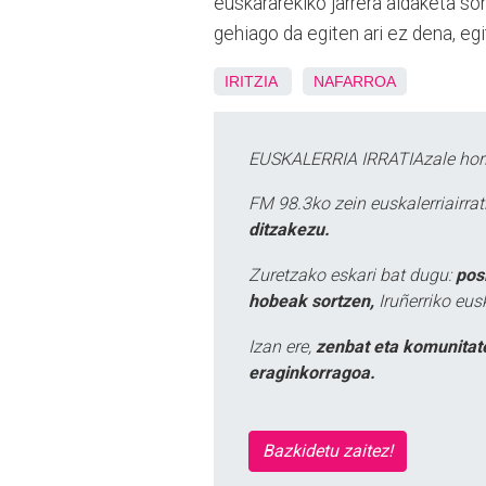
euskararekiko jarrera aldaketa so
gehiago da egiten ari ez dena, egi
IRITZIA
NAFARROA
EUSKALERRIA IRRATIAzale hori
FM 98.3ko zein euskalerriairr
ditzakezu.
Zuretzako eskari bat dugu:
pos
hobeak sortzen,
Iruñerriko eus
Izan ere,
zenbat eta komunitat
eraginkorragoa.
Bazkidetu zaitez!