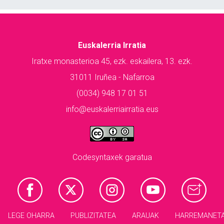
Euskalerria Irratia
Iratxe monasterioa 45, ezk. eskailera, 13. ezk.
31011 Iruñea - Nafarroa
(0034) 948 17 01 51
info@euskalerriairratia.eus
Codesyntaxek garatua
LEGE OHARRA
PUBLIZITATEA
ARAUAK
HARREMANET