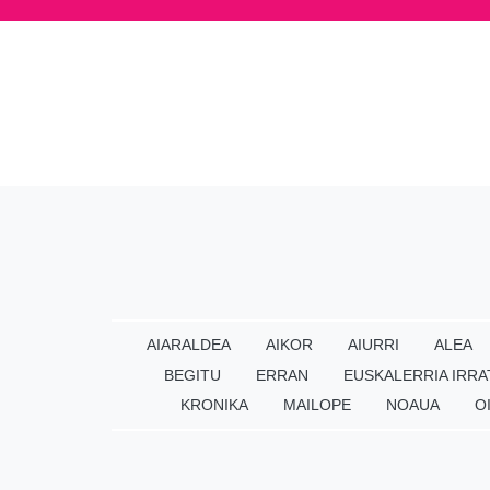
AIARALDEA
AIKOR
AIURRI
ALEA
BEGITU
ERRAN
EUSKALERRIA IRRA
KRONIKA
MAILOPE
NOAUA
O