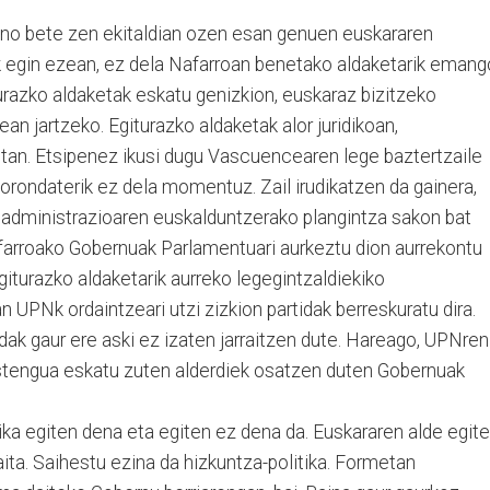
ino bete zen ekitaldian ozen esan genuen euskararen
k egin ezean, ez dela Nafarroan benetako aldaketarik emang
turazko aldaketak eskatu genizkion, euskaraz bizitzeko
n jartzeko. Egiturazko aldaketak alor juridikoan,
tan. Etsipenez ikusi dugu Vascuencearen lege baztertzaile
borondaterik ez dela momentuz. Zail irudikatzen da gainera,
administrazioaren euskalduntzerako plangintza sakon bat
afarroako Gobernuak Parlamentuari aurkeztu dion aurrekontu
giturazko aldaketarik aurreko legegintzaldiekiko
n UPNk ordaintzeari utzi zizkion partidak berreskuratu dira.
idak gaur ere aski ez izaten jarraitzen dute. Hareago, UPNren
sostengua eskatu zuten alderdiek osatzen duten Gobernuak
tika egiten dena eta egiten ez dena da. Euskararen alde egit
aita. Saihestu ezina da hizkuntza-politika. Formetan