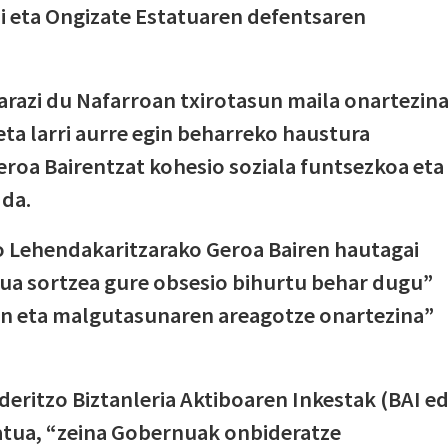
ai eta Ongizate Estatuaren defentsaren
arazi du Nafarroan txirotasun maila onartezin
eta larri aurre egin beharreko haustura
Geroa Bairentzat kohesio soziala funtsezkoa eta
 da.
o Lehendakaritzarako Geroa Bairen hautagai
ua sortzea gure obsesio bihurtu behar dugu”
un eta malgutasunaren areagotze onartezina”
deritzo Biztanleria Aktiboaren Inkestak (BAI e
atua, “zeina Gobernuak onbideratze