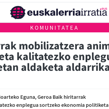
KOMUNITATEA
rrak mobilizatzera ani
eta kalitatezko enpleg
etan aldaketa aldarrik
ioarteko Eguna, Geroa Baik hiritarrak
itatezko enplegua sortzeko ekonomia politiket