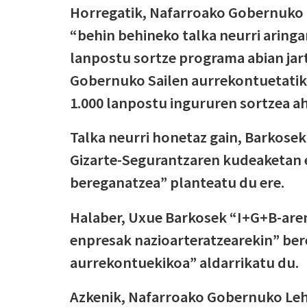
Horregatik, Nafarroako Gobernuko 
“behin behineko talka neurri aring
lanpostu sortze programa abian jar
Gobernuko Sailen aurrekontuetatik 
1.000 lanpostu ingururen sortzea a
Talka neurri honetaz gain, Barkosek 
Gizarte-Segurantzaren kudeaketan 
bereganatzea” planteatu du ere.
Halaber, Uxue Barkosek “I+G+B-aren
enpresak nazioarteratzearekin” ber
aurrekontuekikoa” aldarrikatu du.
Azkenik, Nafarroako Gobernuko Leh