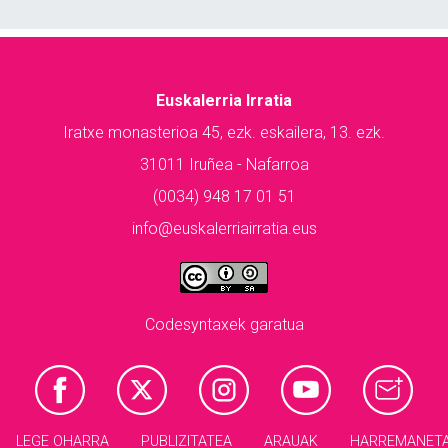
Euskalerria Irratia
Iratxe monasterioa 45, ezk. eskailera, 13. ezk.
31011 Iruñea - Nafarroa
(0034) 948 17 01 51
info@euskalerriairratia.eus
Codesyntaxek garatua
LEGE OHARRA
PUBLIZITATEA
ARAUAK
HARREMANET