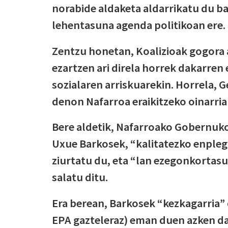
norabide aldaketa aldarrikatu du b
lehentasuna agenda politikoan ere.
Zentzu honetan, Koalizioak gogora 
ezartzen ari direla horrek dakarren 
sozialaren arriskuarekin. Horrela, 
denon Nafarroa eraikitzeko oinarria
Bere aldetik, Nafarroako Gobernuk
Uxue Barkosek, “kalitatezko enpleg
ziurtatu du, eta “lan ezegonkortas
salatu ditu.
Era berean, Barkosek “kezkagarria” 
EPA gazteleraz) eman duen azken d