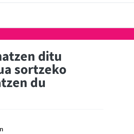
matzen ditu
ua sortzeko
atzen du
an