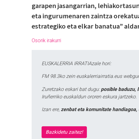
garapen jasangarrian, lehiakortasu
eta ingurumenaren zaintza orekatu
estrategiko eta elkar banatua” aldar
Osorik irakurri
EUSKALERRIA IRRATIAzale hori:
FM 98.3ko zein euskalerriairratia.eus webg
Zuretzako eskari bat dugu:
posible baduzu, 
Iruñerriko euskaldun ororen eskura jartzeko.
Izan ere,
zenbat eta komunitate handiagoa, 
Bazkidetu zaitez!