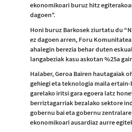
ekonomikoari buruz hitz egiterako
dagoen”.
Honi buruz Barkosek ziurtatu du “N
ez dagoen arren, Foru Komunitateak
ahalegin berezia behar duten eskual
langabeziak kasu askotan %25a gain
Halaber, Geroa Bairen hautagaiak 
gehiegi eta teknologia maila ertai
garelako iritsi gara egoera latz hon
berriztagarriak bezalako sektore i
gobernu bai eta gobernu zentralaren
ekonomikoari ausardiaz aurre egite