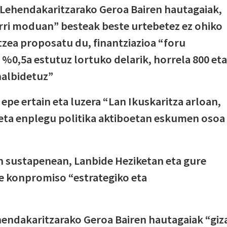
Lehendakaritzarako Geroa Bairen hautagaiak,
arri moduan” besteak beste urtebetez ez ohiko
tzea proposatu du, finantziazioa “foru
%0,5a estutuz lortuko delarik, horrela 800 eta
halbidetuz”
epe ertain eta luzera “Lan Ikuskaritza arloan,
eta enplegu politika aktiboetan eskumen osoa
 sustapenean, Lanbide Heziketan eta gure
e konpromiso “estrategiko eta
endakaritzarako Geroa Bairen hautagaiak “giz