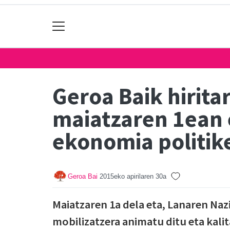
Geroa Baik hirita
maiatzaren 1ean 
ekonomia politik
Geroa Bai
2015eko apirilaren 30a
Maiatzaren 1a dela eta, Lanaren Naz
mobilizatzera animatu ditu eta kal