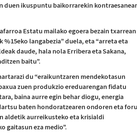
an duen ikuspuntu baikorrarekin kontraesanea
afarroa Estatu mailako egoera bezain txarrean
 %15eko langabezia” duela, eta “arreta eta
deak daude, hala nola Erribera eta Sakana,
ditzen baitu”.
ohartarazi du “eraikuntzaren mendekotasun
n-baxua zuen produkzio ereduarengan fidatu
etara, baina aurre egin behar diogu, energia
ndartsu baten hondoratzearen ondoren eta for
 aldetik aurreikusteko eta krisialdi
ko gaitasun eza medio”.