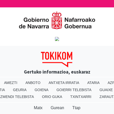
Gertuko informazioa, euskaraz
AMEZTI
ANBOTO
ANTXETA IRRATIA
ATARIA
AZP
TIA
GEURIA
GOIENA
GOIERRI TELEBISTA
GUAIXE
IZMENDI TELEBISTA
ORIO GUKA
TXINTXARRI
ZARAUT
Matx
Gurean
Ttap