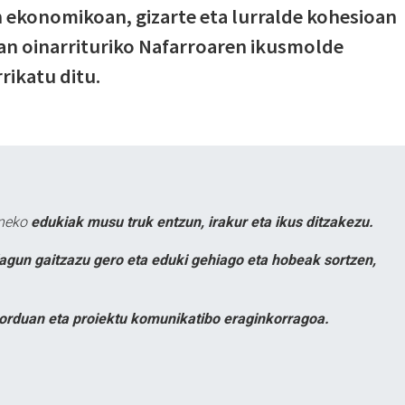
n ekonomikoan, gizarte eta lurralde kohesioan
an oinarrituriko Nafarroaren ikusmolde
rikatu ditu.
uneko
edukiak musu truk entzun, irakur eta ikus ditzakezu.
lagun gaitzazu gero eta eduki gehiago eta hobeak sortzen,
orduan eta proiektu komunikatibo eraginkorragoa.