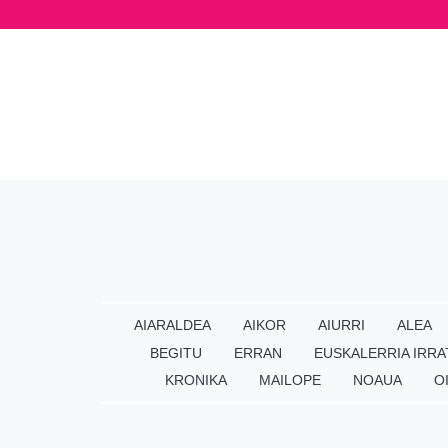
AIARALDEA
AIKOR
AIURRI
ALEA
BEGITU
ERRAN
EUSKALERRIA IRRA
KRONIKA
MAILOPE
NOAUA
O