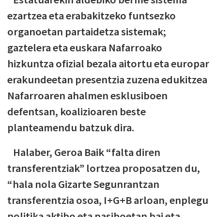
ezartzea eta erabakitzeko funtsezko
organoetan partaidetza sistemak;
gaztelera eta euskara Nafarroako
hizkuntza ofizial bezala aitortu eta europar
erakundeetan presentzia zuzena edukitzea
Nafarroaren ahalmen esklusiboen
defentsan, koalizioaren beste
planteamendu batzuk dira.
Halaber, Geroa Baik “falta diren
transferentziak” lortzea proposatzen du,
“hala nola Gizarte Segunrantzan
transferentzia osoa, I+G+B arloan, enplegu
politika aktibo eta pasiboetan bai eta