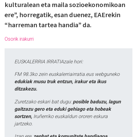
kulturalean eta maila sozioekonomikoan
ere”, horregatik, esan duenez, EAErekin
“harreman tartea handia” da.
Osorik irakurri
EUSKALERRIA IRRATIAzale hori:
FM 98.3ko zein euskalerriairratia.eus webguneko
edukiak musu truk entzun, irakur eta ikus
ditzakezu.
Zuretzako eskari bat dugu:
posible baduzu, lagun
gaitzazu gero eta eduki gehiago eta hobeak
sortzen,
Iruñerriko euskaldun ororen eskura
jartzeko.
Izan ere,
zenbat eta komunitate handiagoa,