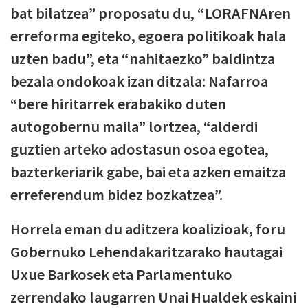
bat bilatzea” proposatu du, “LORAFNAren
erreforma egiteko, egoera politikoak hala
uzten badu”, eta “nahitaezko” baldintza
bezala ondokoak izan ditzala: Nafarroa
“bere hiritarrek erabakiko duten
autogobernu maila” lortzea, “alderdi
guztien arteko adostasun osoa egotea,
bazterkeriarik gabe, bai eta azken emaitza
erreferendum bidez bozkatzea”.
Horrela eman du aditzera koalizioak, foru
Gobernuko Lehendakaritzarako hautagai
Uxue Barkosek eta Parlamentuko
zerrendako laugarren Unai Hualdek eskaini