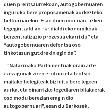
duen prentsaurrekoan, autogobernuaren
inguruko bere proposamenak aurkezteko
helburuarekin. Esan duen moduan, azken
legegintzaldian “kridialdi ekonomikoak
berzentralizazio prozesua ekarri du” eta
“autogobernuaren defentsa oso
tinkotasun gutxirekin egin da”.
“Nafarroako Parlamentuak orain arte
ezezagunak ziren erritmo eta tentsio
mailako helegiteak bizi ditu bere legeen
aurka, eta oinarrizko legediaren bilakaerak
oso modu berezian eragin dio
autogobernuari”, esan du Barkosek,