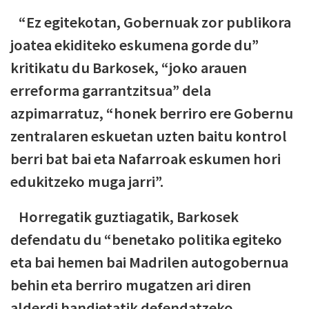
“Ez egitekotan, Gobernuak zor publikora
joatea ekiditeko eskumena gorde du”
kritikatu du Barkosek, “joko arauen
erreforma garrantzitsua” dela
azpimarratuz, “honek berriro ere Gobernu
zentralaren eskuetan uzten baitu kontrol
berri bat bai eta Nafarroak eskumen hori
edukitzeko muga jarri”.
Horregatik guztiagatik, Barkosek
defendatu du “benetako politika egiteko
eta bai hemen bai Madrilen autogobernua
behin eta berriro mugatzen ari diren
alderdi handietatik defendatzeko,