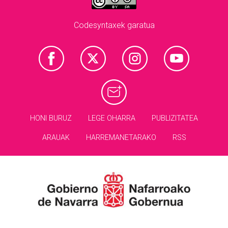
Codesyntaxek garatua
HONI BURUZ
LEGE OHARRA
PUBLIZITATEA
ARAUAK
HARREMANETARAKO
RSS