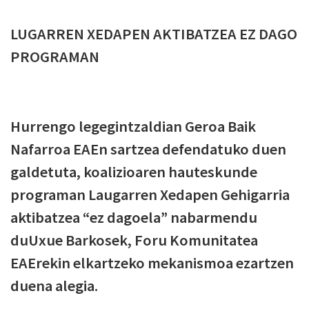
LUGARREN XEDAPEN AKTIBATZEA EZ DAGO
PROGRAMAN
Hurrengo legegintzaldian Geroa Baik
Nafarroa EAEn sartzea defendatuko duen
galdetuta, koalizioaren hauteskunde
programan Laugarren Xedapen Gehigarria
aktibatzea “ez dagoela” nabarmendu
duUxue Barkosek, Foru Komunitatea
EAErekin elkartzeko mekanismoa ezartzen
duena alegia.