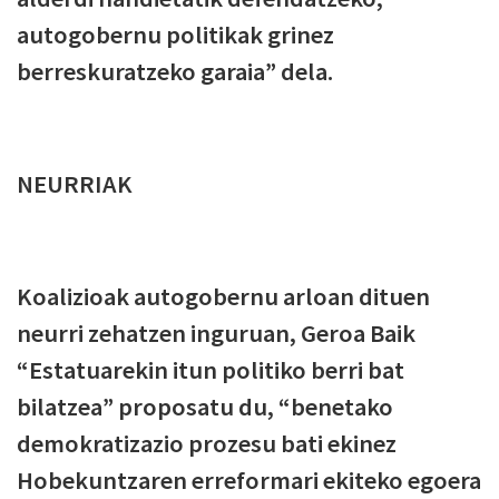
autogobernu politikak grinez
berreskuratzeko garaia” dela.
NEURRIAK
Koalizioak autogobernu arloan dituen
neurri zehatzen inguruan, Geroa Baik
“Estatuarekin itun politiko berri bat
bilatzea” proposatu du, “benetako
demokratizazio prozesu bati ekinez
Hobekuntzaren erreformari ekiteko egoera