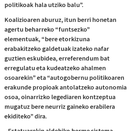
politikoak hala utziko balu”.
Koalizioaren aburuz, itun berri honetan
agertu beharreko “funtsezko”
elementuak, “bere etorkizuna
erabakitzeko galdetuak izateko nafar
guztien eskubidea, erreferendum bat
erregulatu eta kudeatzeko ahalmen
osoarekin” eta “autogobernu politikoaren
erakunde propioak antolatzeko autonomia
osoa, oinarrizko legediaren kontzeptua
mugatuz bere neurriz gaineko erabilera
ekiditeko” dira.
Estatuarekin aldebiko berme sistema