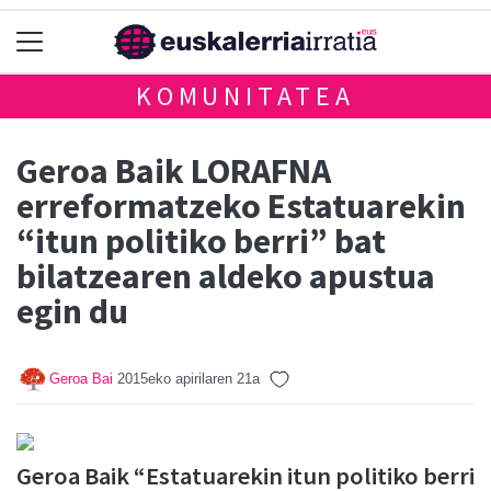
KOMUNITATEA
Geroa Baik LORAFNA
erreformatzeko Estatuarekin
“itun politiko berri” bat
bilatzearen aldeko apustua
egin du
Geroa Bai
2015eko apirilaren 21a
Geroa Baik “Estatuarekin itun politiko berri