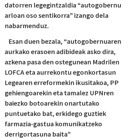
datorren legegintzaldia “autogobernu
arloan oso sentikorra” izango dela
nabarmenduz.
Esan duen bezala, “autogobernuaren
aurkako erasoen adibideak asko dira,
azkena pasa den ostegunean Madrilen
LOFCA eta aurrekontu egonkortasun
Legearen erreformekin ikusitakoa, PP
gehiengoarekin eta tamalez UPNren
baiezko botoarekin onartutako
puntuetako bat, erkidego guztiek
farmazia-gastua komunikatzeko
derrigortasuna baita”