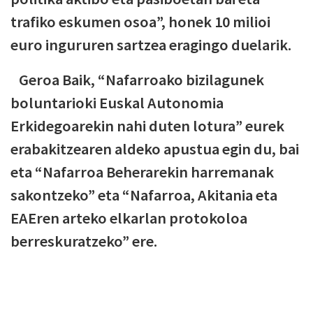
trafiko eskumen osoa”, honek 10 milioi
euro ingururen sartzea eragingo duelarik.
Geroa Baik, “Nafarroako bizilagunek
boluntarioki Euskal Autonomia
Erkidegoarekin nahi duten lotura” eurek
erabakitzearen aldeko apustua egin du, bai
eta “Nafarroa Beherarekin harremanak
sakontzeko” eta “Nafarroa, Akitania eta
EAEren arteko elkarlan protokoloa
berreskuratzeko” ere.