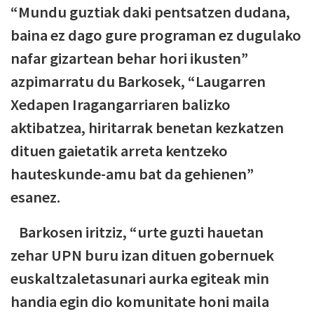
“Mundu guztiak daki pentsatzen dudana,
baina ez dago gure programan ez dugulako
nafar gizartean behar hori ikusten”
azpimarratu du Barkosek, “Laugarren
Xedapen Iragangarriaren balizko
aktibatzea, hiritarrak benetan kezkatzen
dituen gaietatik arreta kentzeko
hauteskunde-amu bat da gehienen”
esanez.
Barkosen iritziz, “urte guzti hauetan
zehar UPN buru izan dituen gobernuek
euskaltzaletasunari aurka egiteak min
handia egin dio komunitate honi maila