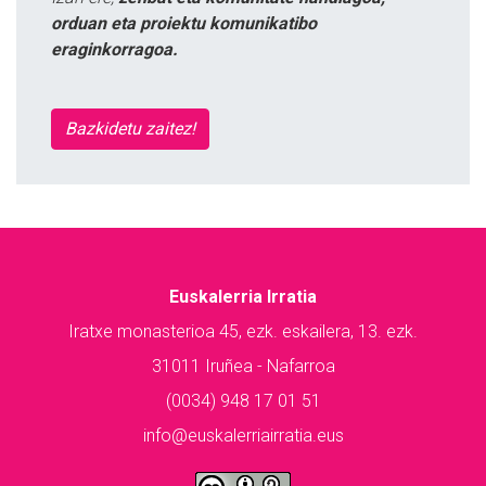
orduan eta proiektu komunikatibo
eraginkorragoa.
Bazkidetu zaitez!
Euskalerria Irratia
Iratxe monasterioa 45, ezk. eskailera, 13. ezk.
31011 Iruñea - Nafarroa
(0034) 948 17 01 51
info@euskalerriairratia.eus