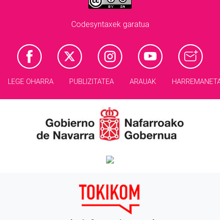
Codesyntaxek garatua
LEGE OHARRA
PUBLIZITATEA
ARAUAK
HARREMANET