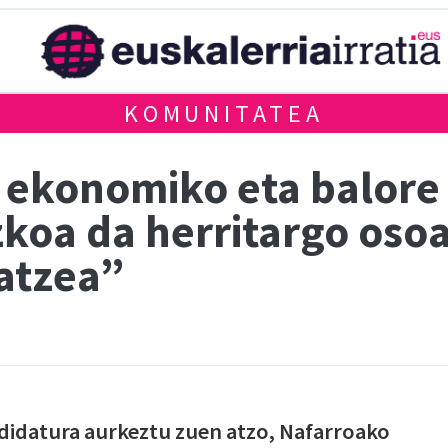
KOMUNITATEA
i ekonomiko eta balore 
koa da herritargo oso
atzea”
didatura aurkeztu zuen atzo, Nafarroako