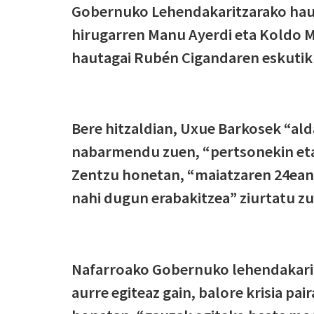
Gobernuko Lehendakaritzarako haut
hirugarren Manu Ayerdi eta Koldo M
hautagai Rubén Cigandaren eskutik e
Bere hitzaldian, Uxue Barkosek “ald
nabarmendu zuen, “pertsonekin eta 
Zentzu honetan, “maiatzaren 24ean 
nahi dugun erabakitzea” ziurtatu 
Nafarroako Gobernuko lehendakaritz
aurre egiteaz gain, balore krisia pa