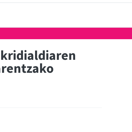
kridialdiaren
arentzako