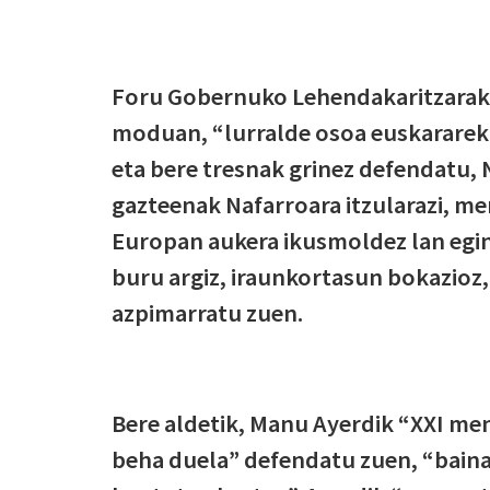
Foru Gobernuko Lehendakaritzarako
moduan, “lurralde osoa euskararek
eta bere tresnak grinez defendatu, 
gazteenak Nafarroara itzularazi, me
Europan aukera ikusmoldez lan egi
buru argiz, iraunkortasun bokazioz, 
azpimarratu zuen.
Bere aldetik, Manu Ayerdik “XXI m
beha duela” defendatu zuen, “baina