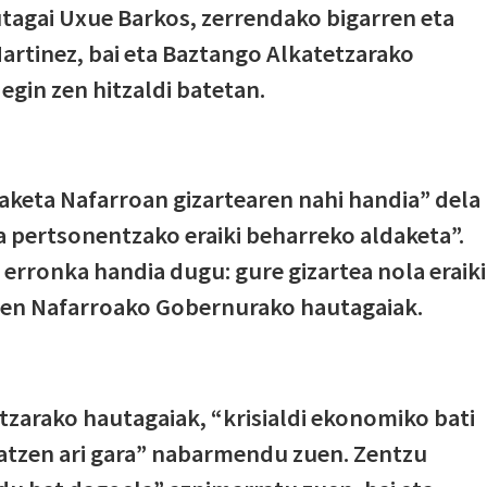
agai Uxue Barkos, zerrendako bigarren eta
artinez, bai eta Baztango Alkatetzarako
gin zen hitzaldi batetan.
aketa Nafarroan gizartearen nahi handia” dela
pertsonentzako eraiki beharreko aldaketa”.
erronka handia dugu: gure gizartea nola eraiki
zuen Nafarroako Gobernurako hautagaiak.
arako hautagaiak, “krisialdi ekonomiko bati
iratzen ari gara” nabarmendu zuen. Zentzu