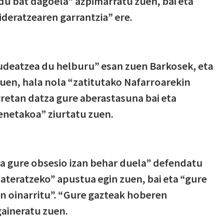
u bat dagoela” azpimarratu zuen, bai eta
deratzearen garrantzia” ere.
udeatzea du helburu” esan zuen Barkosek, eta
tuen, hala nola “zatitutako Nafarroarekin
rretan datza gure aberastasuna bai eta
renetakoa” ziurtatu zuen.
a gure obsesio izan behar duela” defendatu
ateratzeko” apustua egin zuen, bai eta “gure
 oinarritu”. “Gure gazteak hoberen
gaineratu zuen.