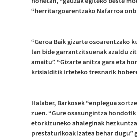
honetan, “gauzak egiteko beste mod
“herritargoarentzako Nafarroa onbi
“Geroa Baik gizarte osoarentzako k
lan bide garrantzitsuenak azaldu zi
amaitu”. “Gizarte anitza gara eta ho
krisialditik irteteko tresnarik hobe
Halaber, Barkosek “enplegua sortze
zuen. “Gure osasungintza hondotik 
etorkizuneko ahaleginak hezkuntzan
prestaturikoak izatea behar dugu” 