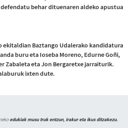
k defendatu behar dituenaren aldeko apustua
o ekitaldian Baztango Udalerako kandidatura
ganda buru eta Ioseba Moreno, Edurne Goñi,
er Zabaleta eta Jon Bergaretxe jarraiturik.
alaburuk ixten dute.
uneko
edukiak musu truk entzun, irakur eta ikus ditzakezu.