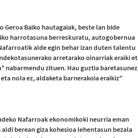
 Geroa Baiko hautagaiak, beste lan bide
iko harrotasuna berreskuratu, autogobernua
Nafarroatik alde egin behar izan duten talentu
ndekotasunerako arretarako oinarriak eraiki e
n” nabarmendu zituen. Hau guztia baretasunez
eta nola ez, aldaketa barnerakoia eraikiz”
endeko Nafarroak ekonomikoki neurria eman
 aldi berean giza kohesioa lehentasun bezala