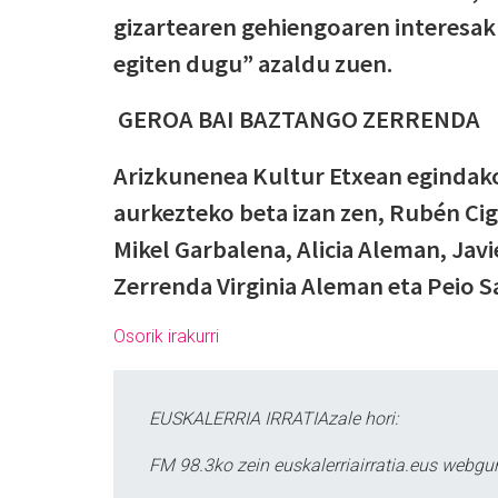
gizartearen gehiengoaren interesa
egiten dugu” azaldu zuen.
GEROA BAI BAZTANGO ZERRENDA
Arizkunenea Kultur Etxean egindak
aurkezteko beta izan zen, Rubén Ci
Mikel Garbalena, Alicia Aleman, Javi
Zerrenda Virginia Aleman eta Peio S
Osorik irakurri
EUSKALERRIA IRRATIAzale hori:
FM 98.3ko zein euskalerriairratia.eus webg