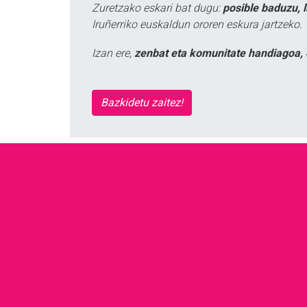
Zuretzako eskari bat dugu:
posible baduzu, 
Iruñerriko euskaldun ororen eskura jartzeko.
Izan ere,
zenbat eta komunitate handiagoa, 
Bazkidetu zaitez!