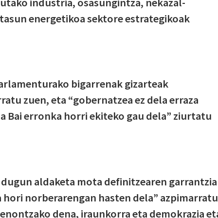
utako industria, osasungintza, nekazal-
rtasun energetikoa sektore estrategikoak
arlamenturako bigarrenak gizarteak
ratu zuen, eta “gobernatzea ez dela erraza
a Bai erronka horri ekiteko gau dela” ziurtatu
i dugun aldaketa mota definitzearen garrantzia
 hori norberarengan hasten dela” azpimarratu
denontzako dena, iraunkorra eta demokrazia et