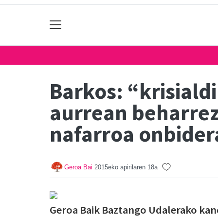
Barkos: “krisiald
aurrean beharrez
nafarroa onbider
Geroa Bai
2015eko apirilaren 18a
Geroa Baik Baztango Udalerako kan