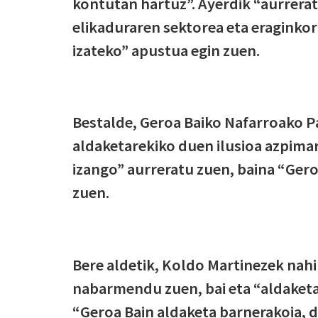
kontutan hartuz”. Ayerdik “aurrerat
elikaduraren sektorea eta eraginko
izateko” apustua egin zuen.
Bestalde, Geroa Baiko Nafarroako P
aldaketarekiko duen ilusioa azpimar
izango” aurreratu zuen, baina “Gero
zuen.
Bere aldetik, Koldo Martinezek nah
nabarmendu zuen, bai eta “aldaketa
“Geroa Bain aldaketa barnerakoia, 