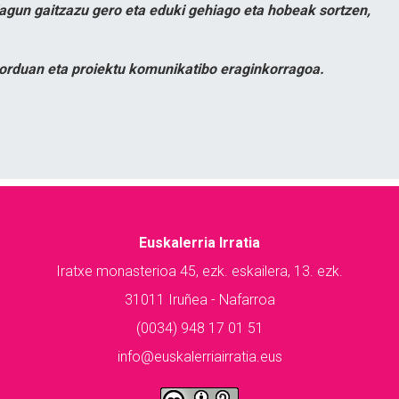
lagun gaitzazu gero eta eduki gehiago eta hobeak sortzen,
orduan eta proiektu komunikatibo eraginkorragoa.
Euskalerria Irratia
Iratxe monasterioa 45, ezk. eskailera, 13. ezk.
31011 Iruñea - Nafarroa
(0034) 948 17 01 51
info@euskalerriairratia.eus