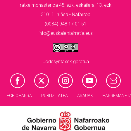
Iratxe monasterioa 45, ezk. eskailera, 13. ezk.
31011 Iruñea - Nafarroa
(0034) 948 17 01 51
info@euskalerriairratia.eus
Codesyntaxek garatua
LEGE OHARRA
PUBLIZITATEA
ARAUAK
HARREMANET