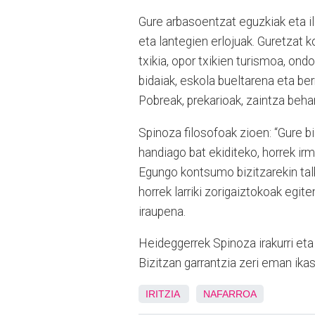
Gure arbasoentzat eguzkiak eta il
eta lantegien erlojuak. Guretzat 
txikia, opor txikien turismoa, ond
bidaiak, eskola bueltarena eta ber
Pobreak, prekarioak, zaintza behar
Spinoza filosofoak zioen: “Gure bi
handiago bat ekiditeko, horrek i
Egungo kontsumo bizitzarekin talk
horrek larriki zorigaiztokoak egit
iraupena.
Heideggerrek Spinoza irakurri eta
Bizitzan garrantzia zeri eman ika
IRITZIA
NAFARROA