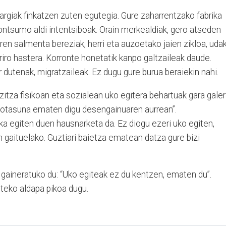
argiak finkatzen zuten egutegia. Gure zaharrentzako fabrika
kontsumo aldi intentsiboak. Orain merkealdiak, gero atseden
oren salmenta bereziak, herri eta auzoetako jaien zikloa, uda
riro hastera. Korronte honetatik kanpo galtzaileak daude.
 dutenak, migratzaileak. Ez dugu gure burua beraiekin nahi.
zitza fisikoan eta sozialean uko egitera behartuak gara gale
rmotasuna ematen digu desengainuaren aurrean”.
a egiten duen hausnarketa da. Ez diogu ezeri uko egiten,
en gaituelako. Guztiari baietza ematean datza gure bizi
 gaineratuko du: “Uko egiteak ez du kentzen, ematen du”.
steko aldapa pikoa dugu.