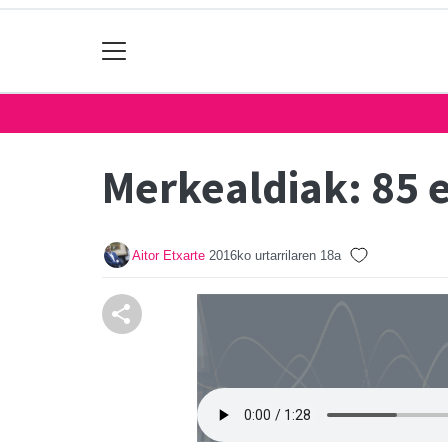
Merkealdiak: 85 
Aitor Etxarte
2016ko urtarrilaren 18a