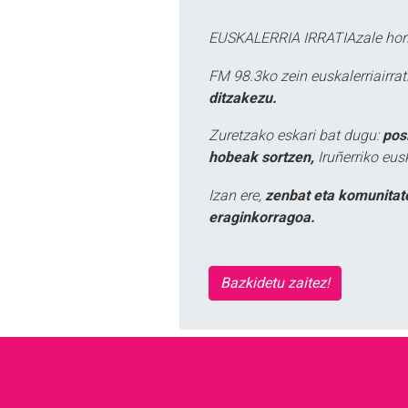
EUSKALERRIA IRRATIAzale hori
FM 98.3ko zein euskalerriairr
ditzakezu.
Zuretzako eskari bat dugu:
pos
hobeak sortzen,
Iruñerriko eus
Izan ere,
zenbat eta komunitat
eraginkorragoa.
Bazkidetu zaitez!