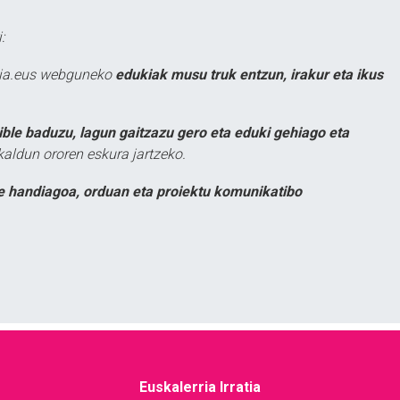
:
atia.eus webguneko
edukiak musu truk entzun, irakur eta ikus
ible baduzu, lagun gaitzazu gero eta eduki gehiago eta
kaldun ororen eskura jartzeko.
e handiagoa, orduan eta proiektu komunikatibo
Euskalerria Irratia