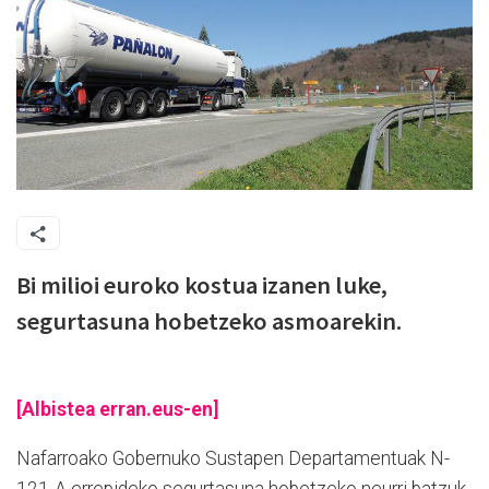
Bi milioi euroko kostua izanen luke,
segurtasuna hobetzeko asmoarekin.
[Albistea erran.eus-en]
Nafarroako Gobernuko Sustapen Departamentuak N-