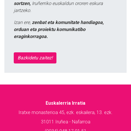
sortzen,
Iruñerriko euskaldun ororen eskura
jartzeko.
Izan ere,
zenbat eta komunitate handiagoa,
orduan eta proiektu komunikatibo
eraginkorragoa.
Bazkidetu zaitez!
Euskalerria Irratia
Iratxe monasterioa 45, ezk. eskailera, 13. ezk.
31011 Iruñea - Nafarroa