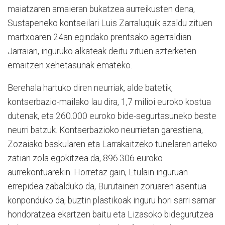
maiatzaren amaieran bukatzea aurreikusten dena,
Sustapeneko kontseilari Luis Zarraluquik azaldu zituen
martxoaren 24an egindako prentsako agerraldian.
Jarraian, inguruko alkateak deitu zituen azterketen
emaitzen xehetasunak emateko.
Berehala hartuko diren neurriak, alde batetik,
kontserbazio-mailako lau dira, 1,7 milioi euroko kostua
dutenak, eta 260.000 euroko bide-segurtasuneko beste
neurri batzuk. Kontserbazioko neurrietan garestiena,
Zozaiako baskularen eta Larrakaitzeko tunelaren arteko
zatian zola egokitzea da, 896.306 euroko
aurrekontuarekin. Horretaz gain, Etulain inguruan
errepidea zabalduko da, Burutainen zoruaren asentua
konponduko da, buztin plastikoak inguru hori sarri samar
hondoratzea ekartzen baitu eta Lizasoko bidegurutzea