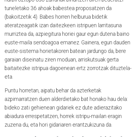
tuneletako 36 ahoak babestea proposatzen da
(bakoitzetik 4). Babes horren helburua bidetik
ateratzeagatik izan daitezkeen istripuen larritasuna
murriztea da, azpiegitura horiei gaur egun dutena baino
euste-maila sendoagoa emanez. Gainera, egun dauden
euste-sistema horietakoren batean jardungo da, bere
garaian diseinatu ziren moduan, arriskutsuak gerta
baitaitezke istripua dagoenean ertz zorrotzak dituztela-
eta.
Puntu horretan, aipatu behar da azterketak
azpimarratzen duen alderdietako bat honako hau dela:
bideko zati gehienean gidariek ez dute adierazitako
abiadura errespetatzen, horrek istripu-mailan eragin
zuzena du, eta hori gidariaren erantzukizuna da.