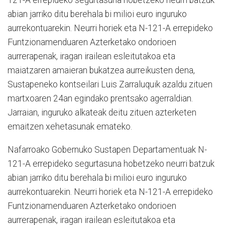
121-A errepideko segurtasuna hobetzeko neurri batzuk
abian jarriko ditu berehala bi milioi euro inguruko
aurrekontuarekin. Neurri horiek eta N-121-A errepideko
Funtzionamenduaren Azterketako ondorioen
aurrerapenak, iragan irailean esleitutakoa eta
maiatzaren amaieran bukatzea aurreikusten dena,
Sustapeneko kontseilari Luis Zarraluquik azaldu zituen
martxoaren 24an egindako prentsako agerraldian.
Jarraian, inguruko alkateak deitu zituen azterketen
emaitzen xehetasunak emateko.
Nafarroako Gobernuko Sustapen Departamentuak N-
121-A errepideko segurtasuna hobetzeko neurri batzuk
abian jarriko ditu berehala bi milioi euro inguruko
aurrekontuarekin. Neurri horiek eta N-121-A errepideko
Funtzionamenduaren Azterketako ondorioen
aurrerapenak, iragan irailean esleitutakoa eta