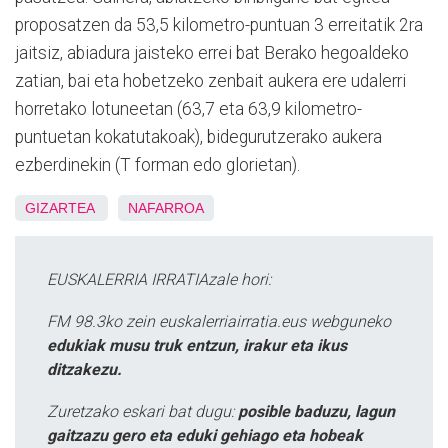
proposatzen da 53,5 kilometro-puntuan 3 erreitatik 2ra
jaitsiz, abiadura jaisteko errei bat Berako hegoaldeko
zatian, bai eta hobetzeko zenbait aukera ere udalerri
horretako lotuneetan (63,7 eta 63,9 kilometro-
puntuetan kokatutakoak), bidegurutzerako aukera
ezberdinekin (T forman edo glorietan).
GIZARTEA
NAFARROA
EUSKALERRIA IRRATIAzale hori:
FM 98.3ko zein euskalerriairratia.eus webguneko
edukiak musu truk entzun, irakur eta ikus
ditzakezu.
Zuretzako eskari bat dugu:
posible baduzu, lagun
gaitzazu gero eta eduki gehiago eta hobeak