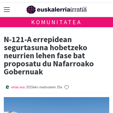
KOMUNITATEA
N-121-A errepidean
segurtasuna hobetzeko
neurrien lehen fase bat
proposatu du Nafarroako
Gobernuak
erran.eus
2015eko martxoaren 25a