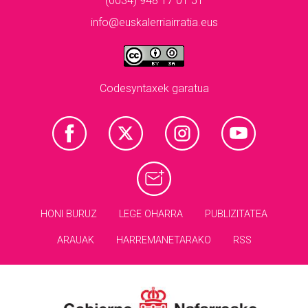
(0034) 948 17 01 51
info@euskalerriairratia.eus
Codesyntaxek garatua
HONI BURUZ
LEGE OHARRA
PUBLIZITATEA
ARAUAK
HARREMANETARAKO
RSS