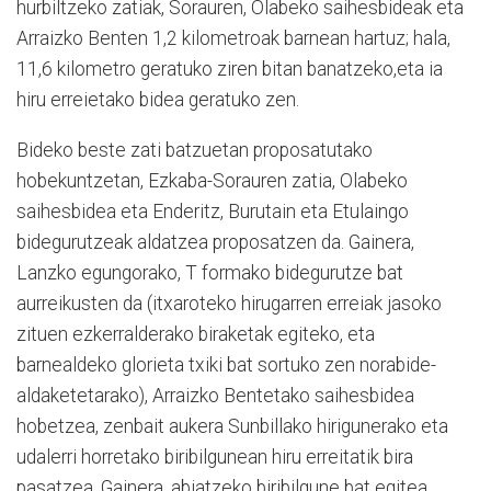
hurbiltzeko zatiak, Sorauren, Olabeko saihesbideak eta
Arraizko Benten 1,2 kilometroak barnean hartuz; hala,
11,6 kilometro geratuko ziren bitan banatzeko,eta ia
hiru erreietako bidea geratuko zen.
Bideko beste zati batzuetan proposatutako
hobekuntzetan, Ezkaba-Sorauren zatia, Olabeko
saihesbidea eta Enderitz, Burutain eta Etulaingo
bidegurutzeak aldatzea proposatzen da. Gainera,
Lanzko egungorako, T formako bidegurutze bat
aurreikusten da (itxaroteko hirugarren erreiak jasoko
zituen ezkerralderako biraketak egiteko, eta
barnealdeko glorieta txiki bat sortuko zen norabide-
aldaketetarako), Arraizko Bentetako saihesbidea
hobetzea, zenbait aukera Sunbillako hirigunerako eta
udalerri horretako biribilgunean hiru erreitatik bira
pasatzea. Gainera, abiatzeko biribilgune bat egitea