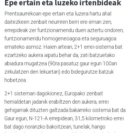
Epe ertain eta luzeko irtenbideak
Prentsaurrekoan epe ertain eta luzera hartu ahal
daitezkeen zenbait neurriren berri ere eman zen,
errepideak zer funtzionamendu duen aztertu ondoren,
funtzionamendu homogeneoagoa eta seguruagoa
emateko asmoz. Haien artean, 2+1 errei-sistema bat
ezartzeko aukera aipatu behar da, zati batzuetako
abiadura mugatzea (90ra pasatuz gaur egun 100an
zirkulatzen den lekuetan) edo bidegurutze batzuk
hobetzea.
2+1 sistemari dagokionez, Europako zenbait
herrialdetan jadanik erabiltzen den aukera, errei
gehigarriak dituzten galtzada bakarreko sistema bat da.
Gaur egun, N-121-A errepidean, 31,5 kilometroko errei
bat dago noranzko bakoitzean, tunelak, hango