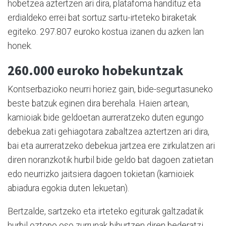
hobetzea aztertzen ari dira, platafoma handituz eta
erdialdeko errei bat sortuz sartu-irteteko biraketak
egiteko. 297.807 euroko kostua izanen du azken lan
honek.
260.000 euroko hobekuntzak
Kontserbazioko neurri horiez gain, bide-segurtasuneko
beste batzuk eginen dira berehala. Haien artean,
kamioiak bide geldoetan aurreratzeko duten egungo
debekua zati gehiagotara zabaltzea aztertzen ari dira,
bai eta aurreratzeko debekua jartzea ere zirkulatzen ari
diren noranzkotik hurbil bide geldo bat dagoen zatietan
edo neurrizko jaitsiera dagoen tokietan (kamioiek
abiadura egokia duten lekuetan).
Bertzalde, sartzeko eta irteteko egiturak galtzadatik
hurbil oztopo oso zurrunak bihurtzen diren bederatzi