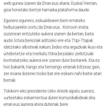
web-gunea izanen da Erran.eus ataria. Euskal Herrian,
gisa honetako bertze hamaika plataforma daude.
Egunero egunero, eskualdearen berri emateko
helburuarekin sortu da Erran.eus. Xorroxin irratia
zuzenean entzuteko aukera izanen da bertan, baita
audio lotura bereziak aditzeko ere eta Ttipi-Ttapak
idatzitako albisteak irakurri, bideo eta argazkiak ikusi eta
urtebetetze eta merkatu ttikia bezalako zerbitzuak
kontratatzeko aukera ere izanen dute bisitariek. Eta ez
hori bakarrik, hango eta hemengo erranak biltzeaz gain,
zer esana dutenei txoko bat ere eskaini nahi baitie atari
berriak.
Tokikom-eko presidente Urko Aristik aipatu zuenez,
«urteetako eskarmentua duten komunikabideak dira
erran.eus aurrera atera dutenak, bere