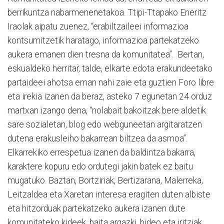
berrikuntza nabarmenenetakoa. Ttipi-Ttapako Eneritz
Iraolak aipatu zuenez, “erabiltzaileei informazioa
kontsumitzetik haratago, informazioa partekatzeko
aukera emanen dien tresna da komunitatea”. Bertan,
eskualdeko herritar, talde, elkarte edota erakundeetako
partaideei ahotsa eman nahi zaie eta guztien Foro libre
eta irekia izanen da beraz, asteko 7 egunetan 24 orduz
martxan izango dena, “nolabait bakoitzak bere aldetik
sare sozialetan, blog edo webguneetan argitaratzen
dutena erakusleiho bakarrean biltzea da asmoa”.
Elkarrekiko errespetua izanen da baldintza bakarra,
karaktere kopuru edo ordutegi jakin batek ez baitu
mugatuko. Baztan, Bortziriak, Bertizarana, Malerreka,
Leitzaldea eta Xaretan interesa eragiten duten albiste
eta hitzorduak partekatzeko aukera izanen dute
komunitateko kideek, baita argazki, bideo eta iritziak