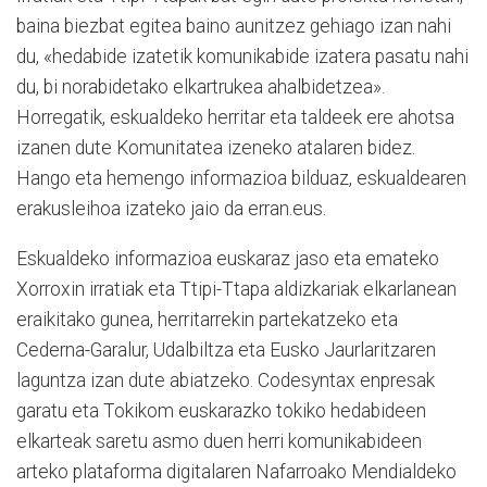
baina biezbat egitea baino aunitzez gehiago izan nahi
du, «hedabide izatetik komunikabide izatera pasatu nahi
du, bi norabidetako elkartrukea ahalbidetzea».
Horregatik, eskualdeko herritar eta taldeek ere ahotsa
izanen dute Komunitatea izeneko atalaren bidez.
Hango eta hemengo informazioa bilduaz, eskualdearen
erakusleihoa izateko jaio da erran.eus.
Eskualdeko informazioa euskaraz jaso eta emateko
Xorroxin irratiak eta Ttipi-Ttapa aldizkariak elkarlanean
eraikitako gunea, herritarrekin partekatzeko eta
Cederna-Garalur, Udalbiltza eta Eusko Jaurlaritzaren
laguntza izan dute abiatzeko. Codesyntax enpresak
garatu eta Tokikom euskarazko tokiko hedabideen
elkarteak saretu asmo duen herri komunikabideen
arteko plataforma digitalaren Nafarroako Mendialdeko