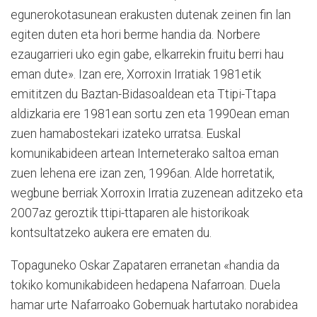
egunerokotasunean erakusten dutenak zeinen fin lan
egiten duten eta hori berme handia da. Norbere
ezaugarrieri uko egin gabe, elkarrekin fruitu berri hau
eman dute». Izan ere, Xorroxin Irratiak 1981etik
emititzen du Baztan-Bidasoaldean eta Ttipi-Ttapa
aldizkaria ere 1981ean sortu zen eta 1990ean eman
zuen hamabostekari izateko urratsa. Euskal
komunikabideen artean Interneterako saltoa eman
zuen lehena ere izan zen, 1996an. Alde horretatik,
wegbune berriak Xorroxin Irratia zuzenean aditzeko eta
2007az geroztik ttipi-ttaparen ale historikoak
kontsultatzeko aukera ere ematen du.
Topaguneko Oskar Zapataren erranetan «handia da
tokiko komunikabideen hedapena Nafarroan. Duela
hamar urte Nafarroako Gobernuak hartutako norabidea