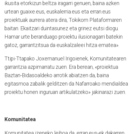
ikusita etorkizun beltza iragarri genuen, baina azken
urtean guaixe.eus, euskalerria.eus eta erran.eus
proiektuak aurrera atera dira, Tokikom Plataformaren
baitan. Ekaitzari duintasunez eta grinez eutsi diogu.
Hamar urte beranduago proiektu ilusionagarri batekin
gatoz, garrantzitsua da euskalzaleei hitza ematea».
Ttipi-Ttapako Joxemanuel Irigoienek, Komunitatearen
garrantzia azpimarratu zuen. Era berean, «proiektua
Baztan-Bidasoaldeko arrotik abiatzen da, baina
egitasmoa zabalik gelditzen da Nafarroako mendialdea
proiektu honen inguruan artikulatzeko» jakinarazi zuen.
Komunitatea
Komunitatea izeneko leihoa da, erran.eus-ek dakarren