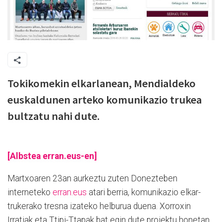
Tokikomekin elkarlanean, Mendialdeko
euskaldunen arteko komunikazio trukea
bultzatu nahi dute.
[Albstea erran.eus-en]
Martxoaren 23an aurkeztu zuten Donezteben
interneteko
erran.eus
atari berria, komunikazio elkar-
trukerako tresna izateko helburua duena. Xorroxin
Irratiak eta Ttipi-Ttapak bat egin dute proiektu honetan,