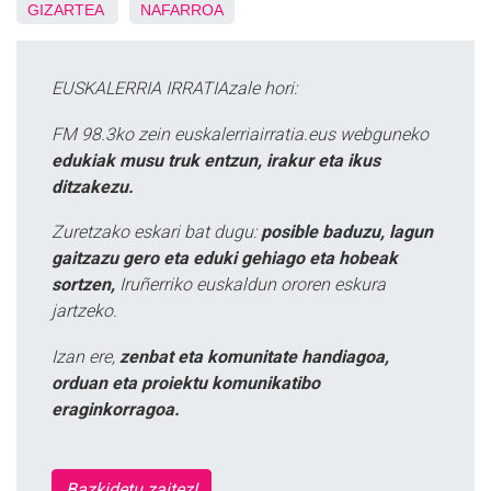
GIZARTEA
NAFARROA
EUSKALERRIA IRRATIAzale hori:
FM 98.3ko zein euskalerriairratia.eus webguneko
edukiak musu truk entzun, irakur eta ikus
ditzakezu.
Zuretzako eskari bat dugu:
posible baduzu, lagun
gaitzazu gero eta eduki gehiago eta hobeak
sortzen,
Iruñerriko euskaldun ororen eskura
jartzeko.
Izan ere,
zenbat eta komunitate handiagoa,
orduan eta proiektu komunikatibo
eraginkorragoa.
Bazkidetu zaitez!