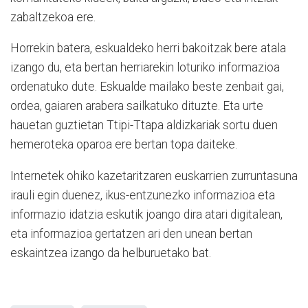
zabaltzekoa ere.
Horrekin batera, eskualdeko herri bakoitzak bere atala
izango du, eta bertan herriarekin loturiko informazioa
ordenatuko dute. Eskualde mailako beste zenbait gai,
ordea, gaiaren arabera sailkatuko dituzte. Eta urte
hauetan guztietan Ttipi-Ttapa aldizkariak sortu duen
hemeroteka oparoa ere bertan topa daiteke.
Internetek ohiko kazetaritzaren euskarrien zurruntasuna
irauli egin duenez, ikus-entzunezko informazioa eta
informazio idatzia eskutik joango dira atari digitalean,
eta informazioa gertatzen ari den unean bertan
eskaintzea izango da helburuetako bat.