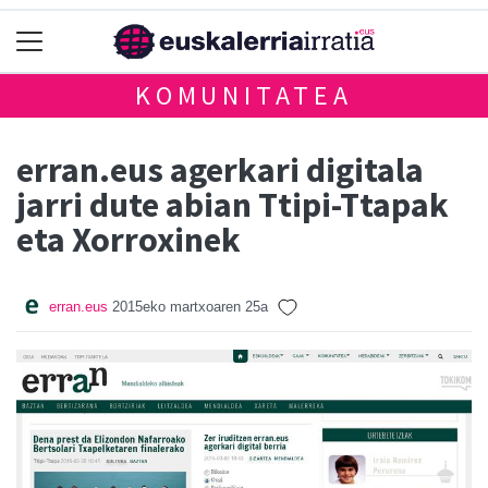
KOMUNITATEA
erran.eus agerkari digitala
jarri dute abian Ttipi-Ttapak
eta Xorroxinek
erran.eus
2015eko martxoaren 25a