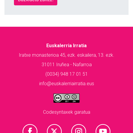
Euskalerria Irratia
Iratxe monasterioa 45, ezk. eskailera, 13. ezk.
31011 Iruñea - Nafarroa
(0034) 948 17 01 51
info@euskalerriairratia.eus
Codesyntaxek garatua