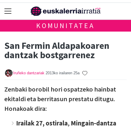
KOMUNITATEA
San Fermin Aldapakoaren
dantzak bostgarrenez
Iruñeko dantzariak
2013ko irailaren 25a
Zenbaki borobil hori ospatzeko hainbat
ekitaldi eta berritasun prestatu ditugu.
Honakoak dira:
Irailak 27, ostirala
,
Mingain-dantza