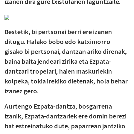
izanen dira gure txistularien laguntzaile.
Bestetik, bi pertsonai berri ere izanen
ditugu. Halako bobo edo katximorro
gisako bi pertsonai, dantzan ariko direnak,
baina baita jendeari zirika eta Ezpata-
dantzari tropelari, haien maskuriekin
kolpeka, tokia irekiko dietenak, hola behar
izanez gero.
Aurtengo Ezpata-dantza, bosgarrena
izanik, Ezpata-dantzariek ere domin berezi
bat estreinatuko dute, paparrean jantziko