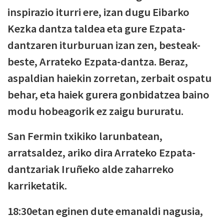
inspirazio iturri ere, izan dugu Eibarko
Kezka dantza taldea eta gure Ezpata-
dantzaren iturburuan izan zen, besteak-
beste, Arrateko Ezpata-dantza. Beraz,
aspaldian haiekin zorretan, zerbait ospatu
behar, eta haiek gurera gonbidatzea baino
modu hobeagorik ez zaigu bururatu.
San Fermin txikiko larunbatean,
arratsaldez, ariko dira Arrateko Ezpata-
dantzariak Iruñeko alde zaharreko
karriketatik.
18:30etan eginen dute emanaldi nagusia,