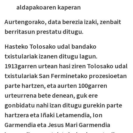
aldapakoaren kaperan
Aurtengorako, data berezia izaki, zenbait
berritasun prestatu ditugu.
Hasteko Tolosako udal bandako
txistulariak izanen ditugu lagun.
1913garren urtean hasi ziren Tolosako udal
txistulariak San Ferminetako prozesioetan
parte hartzen, eta aurten 100garren
urteurrena bete denean, guk ere
gonbidatu nahi izan ditugu gurekin parte
hartzera eta Iñaki Letamendia, Ion
Garmendia eta Jesus Mari Garmendia