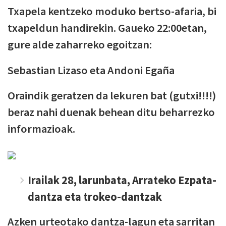
Txapela kentzeko moduko bertso-afaria, bi
txapeldun handirekin. Gaueko 22:00etan,
gure alde zaharreko egoitzan:
Sebastian Lizaso eta Andoni Egaña
Oraindik geratzen da lekuren bat (gutxi!!!!)
beraz nahi duenak behean ditu beharrezko
informazioak.
Irailak 28, larunbata, Arrateko Ezpata-
dantza eta trokeo-dantzak
Azken urteotako dantza-lagun eta sarritan