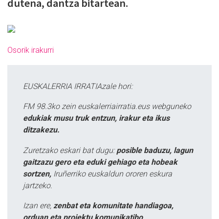
dutena, dantza bitartean.
Osorik irakurri
EUSKALERRIA IRRATIAzale hori:
FM 98.3ko zein euskalerriairratia.eus webguneko
edukiak musu truk entzun, irakur eta ikus
ditzakezu.
Zuretzako eskari bat dugu:
posible baduzu, lagun
gaitzazu gero eta eduki gehiago eta hobeak
sortzen,
Iruñerriko euskaldun ororen eskura
jartzeko.
Izan ere,
zenbat eta komunitate handiagoa,
orduan eta proiektu komunikatibo