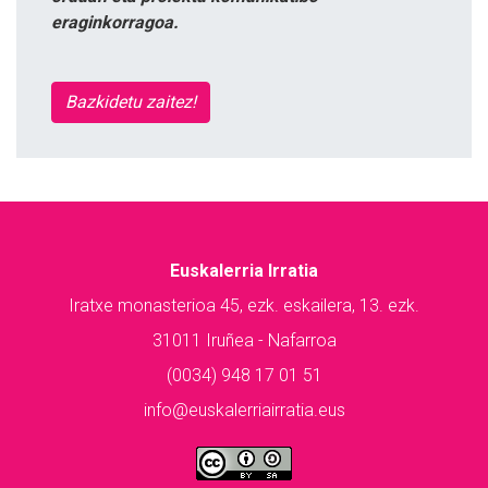
eraginkorragoa.
Bazkidetu zaitez!
Euskalerria Irratia
Iratxe monasterioa 45, ezk. eskailera, 13. ezk.
31011 Iruñea - Nafarroa
(0034) 948 17 01 51
info@euskalerriairratia.eus