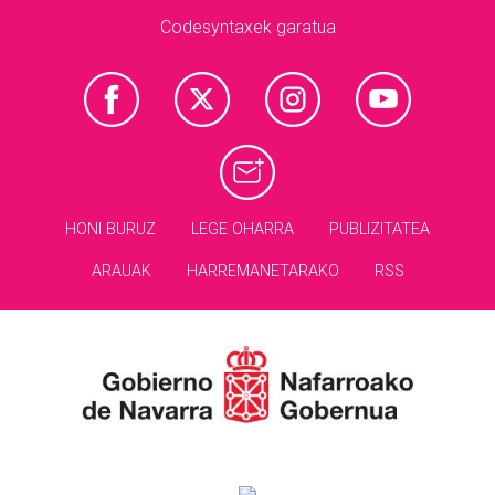
Codesyntaxek garatua
HONI BURUZ
LEGE OHARRA
PUBLIZITATEA
ARAUAK
HARREMANETARAKO
RSS