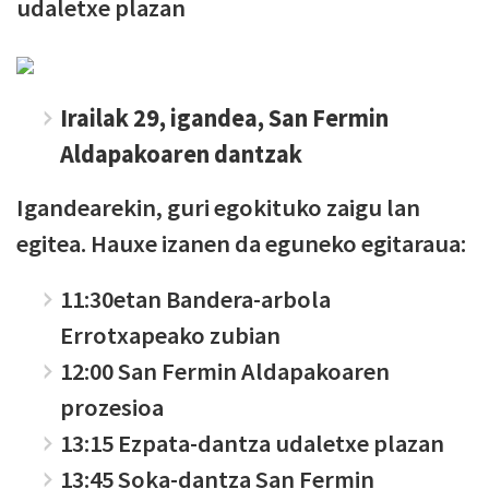
udaletxe plazan
Irailak 29, igandea, San Fermin
Aldapakoaren dantzak
Igandearekin, guri egokituko zaigu lan
egitea. Hauxe izanen da eguneko egitaraua:
11:30etan Bandera-arbola
Errotxapeako zubian
12:00 San Fermin Aldapakoaren
prozesioa
13:15 Ezpata-dantza udaletxe plazan
13:45 Soka-dantza San Fermin