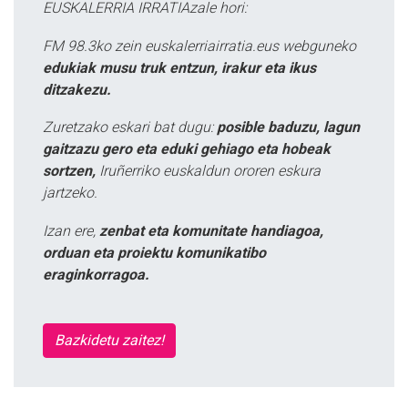
EUSKALERRIA IRRATIAzale hori:
FM 98.3ko zein euskalerriairratia.eus webguneko
edukiak musu truk entzun, irakur eta ikus
ditzakezu.
Zuretzako eskari bat dugu:
posible baduzu, lagun
gaitzazu gero eta eduki gehiago eta hobeak
sortzen,
Iruñerriko euskaldun ororen eskura
jartzeko.
Izan ere,
zenbat eta komunitate handiagoa,
orduan eta proiektu komunikatibo
eraginkorragoa.
Bazkidetu zaitez!