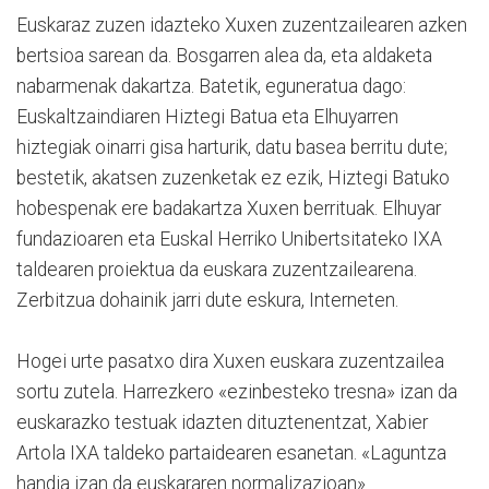
E
uskaraz zuzen idazteko Xuxen zuzentzailearen azken
bertsioa sarean da. Bosgarren alea da, eta aldaketa
nabarmenak dakartza. Batetik, eguneratua dago:
Euskaltzaindiaren Hiztegi Batua eta Elhuyarren
hiztegiak oinarri gisa harturik, datu basea berritu dute;
bestetik, akatsen zuzenketak ez ezik, Hiztegi Batuko
hobespenak ere badakartza Xuxen berrituak. Elhuyar
fundazioaren eta Euskal Herriko Unibertsitateko IXA
taldearen proiektua da euskara zuzentzailearena.
Zerbitzua dohainik jarri dute eskura, Interneten.
Hogei urte pasatxo dira Xuxen euskara zuzentzailea
sortu zutela. Harrezkero «ezinbesteko tresna» izan da
euskarazko testuak idazten dituztenentzat, Xabier
Artola IXA taldeko partaidearen esanetan. «Laguntza
handia izan da euskararen normalizazioan».