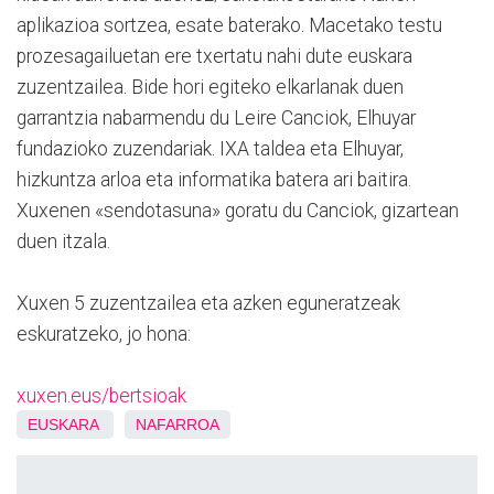
aplikazioa sortzea, esate baterako. Macetako testu
prozesagailuetan ere txertatu nahi dute euskara
zuzentzailea. Bide hori egiteko elkarlanak duen
garrantzia nabarmendu du Leire Canciok, Elhuyar
fundazioko zuzendariak. IXA taldea eta Elhuyar,
hizkuntza arloa eta informatika batera ari baitira.
Xuxenen «sendotasuna» goratu du Canciok, gizartean
duen itzala.
Xuxen 5 zuzentzailea eta azken eguneratzeak
eskuratzeko, jo hona:
xuxen.eus/bertsioak
EUSKARA
NAFARROA