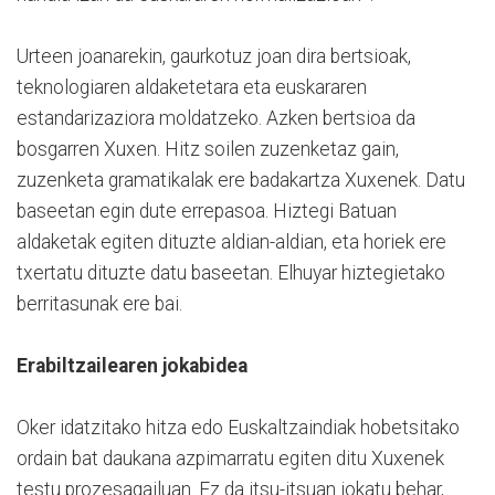
Urteen joanarekin, gaurkotuz joan dira bertsioak,
teknologiaren aldaketetara eta euskararen
estandarizaziora moldatzeko. Azken bertsioa da
bosgarren Xuxen. Hitz soilen zuzenketaz gain,
zuzenketa gramatikalak ere badakartza Xuxenek. Datu
baseetan egin dute errepasoa. Hiztegi Batuan
aldaketak egiten dituzte aldian-aldian, eta horiek ere
txertatu dituzte datu baseetan. Elhuyar hiztegietako
berritasunak ere bai.
Erabiltzailearen jokabidea
Oker idatzitako hitza edo Euskaltzaindiak hobetsitako
ordain bat daukana azpimarratu egiten ditu Xuxenek
testu prozesagailuan. Ez da itsu-itsuan jokatu behar,