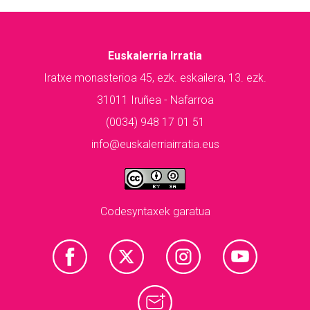
Euskalerria Irratia
Iratxe monasterioa 45, ezk. eskailera, 13. ezk.
31011 Iruñea - Nafarroa
(0034) 948 17 01 51
info@euskalerriairratia.eus
Codesyntaxek garatua