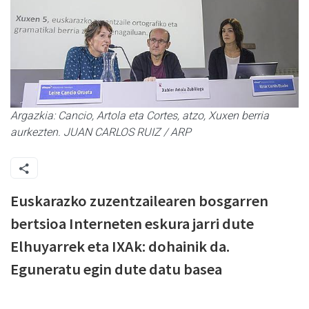
Argazkia: Cancio, Artola eta Cortes, atzo, Xuxen berria
aurkezten. JUAN CARLOS RUIZ / ARP
Euskarazko zuzentzailearen bosgarren
bertsioa Interneten eskura jarri dute
Elhuyarrek eta IXAk: dohainik da.
Eguneratu egin dute datu basea