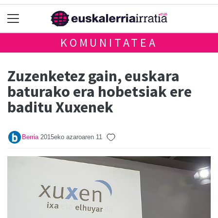
KOMUNITATEA
Zuzenketez gain, euskara
baturako era hobetsiak ere
baditu Xuxenek
Berria
2015eko azaroaren 11