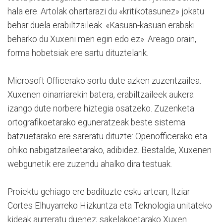
hala ere. Artolak ohartarazi du «kritikotasunez» jokatu
behar duela erabiltzaileak. «Kasuan-kasuan erabaki
beharko du Xuxeni men egin edo ez». Areago orain,
forma hobetsiak ere sartu dituztelarik.
Microsoft Officerako sortu dute azken zuzentzailea.
Xuxenen oinarriarekin batera, erabiltzaileek aukera
izango dute norbere hiztegia osatzeko. Zuzenketa
ortografikoetarako eguneratzeak beste sistema
batzuetarako ere sareratu dituzte: Openofficerako eta
ohiko nabigatzaileetarako, adibidez. Bestalde, Xuxenen
webgunetik ere zuzendu ahalko dira testuak.
Proiektu gehiago ere badituzte esku artean, Itziar
Cortes Elhuyarreko Hizkuntza eta Teknologia unitateko
kideak aurreratu duenez; sakelakoetarako Xuxen