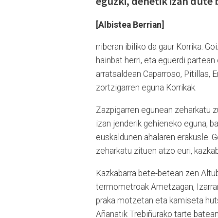
eguzki, denetik izan dute 
[Albistea Berrian]
rriberan ibiliko da gaur Korrika. 
hainbat herri, eta eguerdi partean
arratsaldean Caparroso, Pitillas, E
zortzigarren eguna Korrikak.
Zazpigarren egunean zeharkatu zu
izan jenderik gehieneko eguna, bai
euskaldunen ahalaren erakusle. Goi
zeharkatu zituen atzo euri, kazkaba
Kazkabarra bete-betean zen Altu
termometroak Ametzagan, Izarran.
praka motzetan eta kamiseta hut
Añanatik Trebiñurako tarte batean 