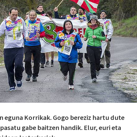
n eguna Korrikak. Gogo bereziz hartu dute
pasatu gabe baitzen handik. Elur, euri eta