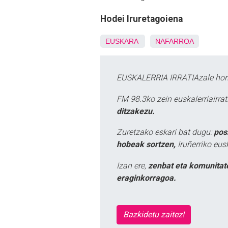
Hodei Iruretagoiena
EUSKARA
NAFARROA
EUSKALERRIA IRRATIAzale hori
FM 98.3ko zein euskalerriairr
ditzakezu.
Zuretzako eskari bat dugu:
pos
hobeak sortzen,
Iruñerriko eus
Izan ere,
zenbat eta komunitat
eraginkorragoa.
Bazkidetu zaitez!