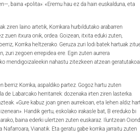
tuen—, baina «polita»: «Eremu hau ez da hain euskalduna, eta
k ziren laino artetik, Korrikara hurbildutako arabarren
 zuen itxura onik, ordea. Goizean, itxita eduki zuten,
berriz, Korrika heltzerako. Geruza zuri lodi batek hartuak zitu
an, zuri zegoen errepidea ere. Egin zuten aurrera
ko mendigoizaleekin nahastu zitezkeen atzean geratutakoa
en berriz Korrika, aspaldiko partez. Gogoz hartu zuten
a de Labarcako herritarrek: dozenaka irten ziren lasterka.
azteak. «Gure kabuz joan ginen aurrekoan, eta lehen aldiz har
izenean». Handik gertu, eskolako irakasle bat, B ereduko bi
tarako, baina ederki ulertzen zuten euskaraz. Iluntzean Oiond
a Nafarroara, Vianatik. Eta geratu gabe korrika jarraitu zuten