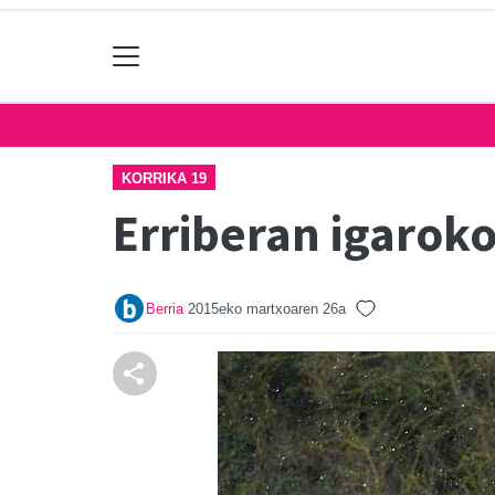
KORRIKA 19
Erriberan igarok
Berria
2015eko martxoaren 26a