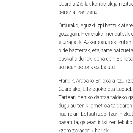
Guardia Zibilak kontrolak jarri zi
berezia izan zen».
Ordurako, eguzki izpi batzuk aterea
gozagarri. Herrerako mendateak ez
elurragatik. Azkenean, ireki zuten 
bide bazterrak, eta, tarte batzuet
euskahaldunek, dena den. Beneta
soinean petorik ez balute.
Handik, Arabako Errioxara itzuli z
Guardiako, Eltziegoko eta Lapuebl
Tartean, herriko dantza taldeko g
dugu aurten kilometroa taldearen 
haurrekin. Lotsati zebiltzan hizke
pasatuta, gauean iritsi zen lekuko
«zoro zoragarri» horiek.