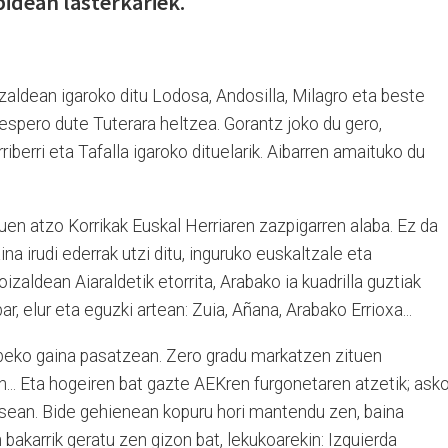
bidean lasterkariek.
Goizaldean igaroko ditu Lodosa, Andosilla, Milagro eta beste
 espero dute Tuterara heltzea. Gorantz joko du gero,
rriberri eta Tafalla igaroko dituelarik. Aibarren amaituko du
en atzo Korrikak Euskal Herriaren zazpigarren alaba. Ez da
na irudi ederrak utzi ditu, inguruko euskaltzale eta
zaldean Aiaraldetik etorrita, Arabako ia kuadrilla guztiak
r, elur eta eguzki artean: Zuia, Añana, Arabako Errioxa...
beko gaina pasatzean. Zero gradu markatzen zituen
.. Eta hogeiren bat gazte AEKren furgonetaren atzetik; asko
sean. Bide gehienean kopuru hori mantendu zen, baina
bakarrik geratu zen gizon bat, lekukoarekin: Izquierda