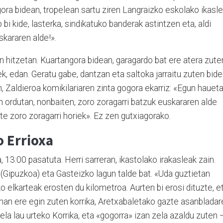
ra bidean, tropelean sartu ziren Langraizko eskolako ikasle
bi kide, lasterka, sindikatuko banderak astintzen eta, aldi
skararen alde!».
 hitzetan. Kuartangora bidean, garagardo bat ere atera zute
eek, edan. Geratu gabe, dantzan eta saltoka jarraitu zuten bide
 Zaldieroa komikilariaren zinta gogora ekarriz: «Egun haueta
 ordutan, nonbaiten, zoro zoragarri batzuk euskararen alde
ete zoro zoragarri horiek». Ez zen gutxiagorako.
o Errioxa
, 13:00 pasatuta. Herri sarreran, ikastolako irakasleak zain.
 (Gipuzkoa) eta Gasteizko lagun talde bat. «Uda guztietan
ko elkarteak erosten du kilometroa. Aurten bi erosi dituzte, e
nan ere egin zuten korrika, Aretxabaletako gazte asanbladar
ela lau urteko Korrika, eta «gogorra» izan zela azaldu zuten 