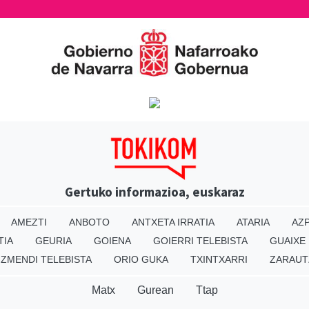
Gertuko informazioa, euskaraz
AMEZTI
ANBOTO
ANTXETA IRRATIA
ATARIA
AZP
TIA
GEURIA
GOIENA
GOIERRI TELEBISTA
GUAIXE
IZMENDI TELEBISTA
ORIO GUKA
TXINTXARRI
ZARAUT
Matx
Gurean
Ttap