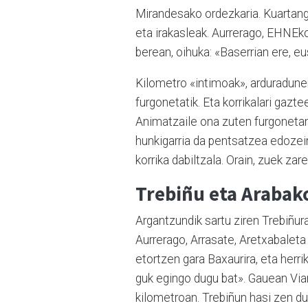
Mirandesako ordezkaria. Kuartango
eta irakasleak. Aurrerago, EHNEko 
berean, oihuka: «Baserrian ere, eu
Kilometro «intimoak», arduradunen
furgonetatik. Eta korrikalari gazt
Animatzaile ona zuten furgonetan,
hunkigarria da pentsatzea edozein
korrika dabiltzala. Orain, zuek zar
Trebiñu eta Arabak
Argantzundik sartu ziren Trebiñura
Aurrerago, Arrasate, Aretxabaleta
etortzen gara Baxaurira, eta herri
guk egingo dugu bat». Gauean Via
kilometroan. Trebiñun hasi zen du