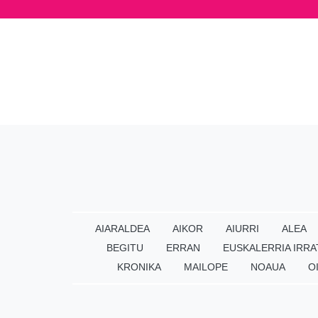
AIARALDEA
AIKOR
AIURRI
ALEA
BEGITU
ERRAN
EUSKALERRIA IRRA
KRONIKA
MAILOPE
NOAUA
O