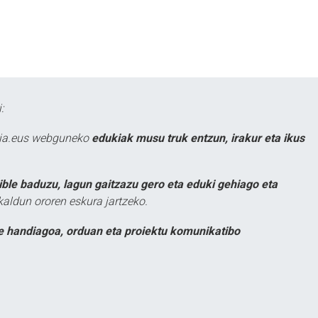
:
atia.eus webguneko
edukiak musu truk entzun, irakur eta ikus
ible baduzu, lagun gaitzazu gero eta eduki gehiago eta
kaldun ororen eskura jartzeko.
e handiagoa, orduan eta proiektu komunikatibo