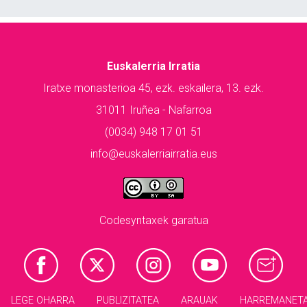
Euskalerria Irratia
Iratxe monasterioa 45, ezk. eskailera, 13. ezk.
31011 Iruñea - Nafarroa
(0034) 948 17 01 51
info@euskalerriairratia.eus
Codesyntaxek garatua
LEGE OHARRA
PUBLIZITATEA
ARAUAK
HARREMANET