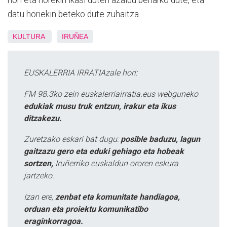
non eta norekin ikasi duten azaldu beharko dute, eta
datu horiekin beteko dute zuhaitza.
KULTURA
IRUÑEA
EUSKALERRIA IRRATIAzale hori:
FM 98.3ko zein euskalerriairratia.eus webguneko
edukiak musu truk entzun, irakur eta ikus
ditzakezu.
Zuretzako eskari bat dugu:
posible baduzu, lagun
gaitzazu gero eta eduki gehiago eta hobeak
sortzen,
Iruñerriko euskaldun ororen eskura
jartzeko.
Izan ere,
zenbat eta komunitate handiagoa,
orduan eta proiektu komunikatibo
eraginkorragoa.