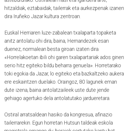
astebururako. Ostiralean hasi eta igandera arte,
hitzaldiak, eztabaidak, tailerrak eta aurkezpenak izanen
dira Iruñeko Jazar kultura zentroan.
Euskal Herriaren luze-zabalean txalaparta topaketa
anitz antolatu ohi dira, baina, Hernandezek esan
duenez, normalean besta giroan izaten dira.
«Horrelakoetan ibili ohi garen txalapartariak ados ginen
serio hitz egiteko bildu beharra genuela». Horretarako
toki egokia da Jazar, lo egiteko eta bazkaltzeko aukera
ere eskaintzen duelako. Oraingoz, 80 lagunek eman
dute izena, baina antolatzaileek uste dute jende
gehiago agertuko dela antolatutako jardueretara.
Ostiral arratsaldean hasiko da kongresua, afinazio
tailerrarekin. Egun horretan Hutsun taldeak eskola