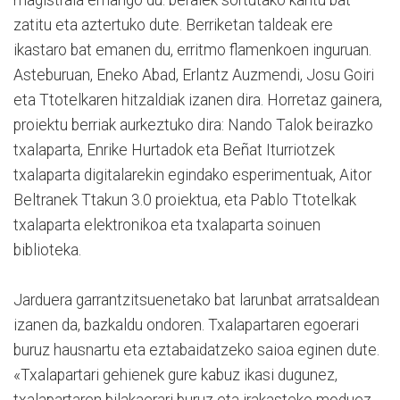
magistrala emango du: beraiek sortutako kantu bat
zatitu eta aztertuko dute. Berriketan taldeak ere
ikastaro bat emanen du, erritmo flamenkoen inguruan.
Asteburuan, Eneko Abad, Erlantz Auzmendi, Josu Goiri
eta Ttotelkaren hitzaldiak izanen dira. Horretaz gainera,
proiektu berriak aurkeztuko dira: Nando Talok beirazko
txalaparta, Enrike Hurtadok eta Beñat Iturriotzek
txalaparta digitalarekin egindako esperimentuak, Aitor
Beltranek Ttakun 3.0 proiektua, eta Pablo Ttotelkak
txalaparta elektronikoa eta txalaparta soinuen
biblioteka.
Jarduera garrantzitsuenetako bat larunbat arratsaldean
izanen da, bazkaldu ondoren. Txalapartaren egoerari
buruz hausnartu eta eztabaidatzeko saioa eginen dute.
«Txalapartari gehienek gure kabuz ikasi dugunez,