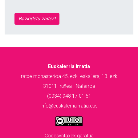
Bazkidetu zaitez!
Euskalerria Irratia
Iratxe monasterioa 45, ezk. eskailera, 13. ezk.
31011 Iruñea - Nafarroa
(0034) 948 17 01 51
info@euskalerriairratia.eus
Codesyntaxek garatua