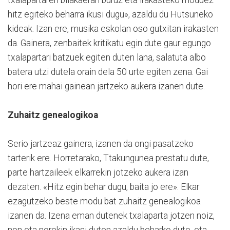
txalapartaren bilakaerari buruz eta irakasteko moduez
hitz egiteko beharra ikusi dugu», azaldu du Hutsuneko
kideak. Izan ere, musika eskolan oso gutxitan irakasten
da. Gainera, zenbaitek kritikatu egin dute gaur egungo
txalapartari batzuek egiten duten lana, salatuta albo
batera utzi dutela orain dela 50 urte egiten zena. Gai
hori ere mahai gainean jartzeko aukera izanen dute.
Zuhaitz genealogikoa
Serio jartzeaz gainera, izanen da ongi pasatzeko
tarterik ere. Horretarako, Ttakungunea prestatu dute,
parte hartzaileek elkarrekin jotzeko aukera izan
dezaten. «Hitz egin behar dugu, baita jo ere». Elkar
ezagutzeko beste modu bat zuhaitz genealogikoa
izanen da. Izena eman dutenek txalaparta jotzen noiz,