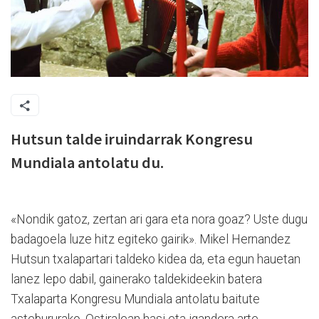
Hutsun talde iruindarrak Kongresu
Mundiala antolatu du.
«N
ondik gatoz, zertan ari gara eta nora goaz? Uste dugu
badagoela luze hitz egiteko gairik». Mikel Hernandez
Hutsun txalapartari taldeko kidea da, eta egun hauetan
lanez lepo dabil, gainerako taldekideekin batera
Txalaparta Kongresu Mundiala antolatu baitute