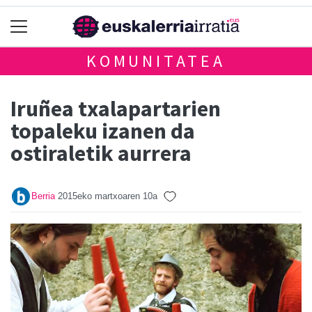
KOMUNITATEA
Iruñea txalapartarien
topaleku izanen da
ostiraletik aurrera
Berria
2015eko martxoaren 10a