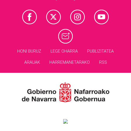
HONI BURUZ
LEGE OHARRA
PUBLIZITATEA
ARAUAK
HARREMANETARAKO
RSS