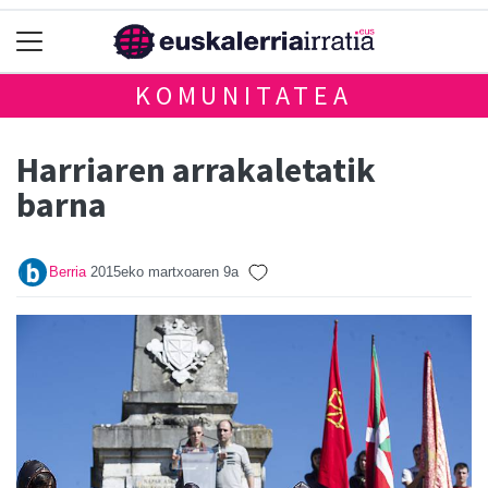
KOMUNITATEA
Harriaren arrakaletatik
barna
Berria
2015eko martxoaren 9a