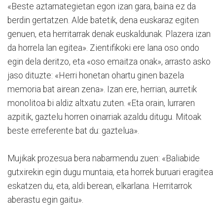
«Beste aztarnategietan egon izan gara, baina ez da
berdin gertatzen. Alde batetik, dena euskaraz egiten
genuen, eta herritarrak denak euskaldunak. Plazera izan
da horrela lan egitea». Zientifikoki ere lana oso ondo
egin dela deritzo, eta «oso emaitza onak», arrasto asko
jaso dituzte: «Herri honetan ohartu ginen bazela
memoria bat airean zena». Izan ere, herrian, aurretik
monolitoa bi aldiz altxatu zuten. «Eta orain, lurraren
azpitik, gaztelu horren oinarriak azaldu ditugu. Mitoak
beste erreferente bat du: gaztelua».
Mujikak prozesua bera nabarmendu zuen: «Baliabide
gutxirekin egin dugu muntaia, eta horrek buruari eragitea
eskatzen du, eta, aldi berean, elkarlana. Herritarrok
aberastu egin gaitu».