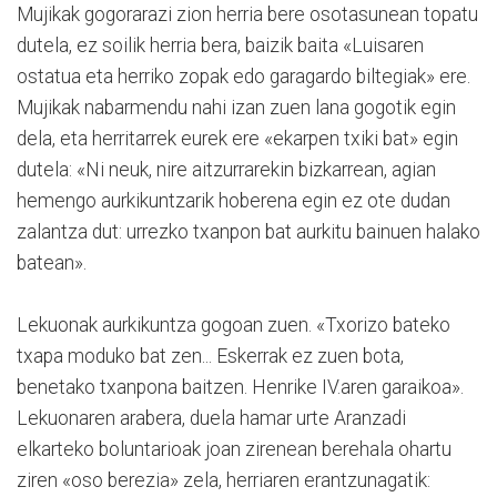
Mujikak gogorarazi zion herria bere osotasunean topatu
dutela, ez soilik herria bera, baizik baita «Luisaren
ostatua eta herriko zopak edo garagardo biltegiak» ere.
Mujikak nabarmendu nahi izan zuen lana gogotik egin
dela, eta herritarrek eurek ere «ekarpen txiki bat» egin
dutela: «Ni neuk, nire aitzurrarekin bizkarrean, agian
hemengo aurkikuntzarik hoberena egin ez ote dudan
zalantza dut: urrezko txanpon bat aurkitu bainuen halako
batean».
Lekuonak aurkikuntza gogoan zuen. «Txorizo bateko
txapa moduko bat zen... Eskerrak ez zuen bota,
benetako txanpona baitzen. Henrike IV.aren garaikoa».
Lekuonaren arabera, duela hamar urte Aranzadi
elkarteko boluntarioak joan zirenean berehala ohartu
ziren «oso berezia» zela, herriaren erantzunagatik: