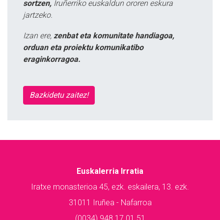
sortzen,
Iruñerriko euskaldun ororen eskura
jartzeko.
Izan ere,
zenbat eta komunitate handiagoa,
orduan eta proiektu komunikatibo
eraginkorragoa.
Bazkidetu zaitez!
Euskalerria Irratia
Iratxe monasterioa 45, ezk. eskailera, 13. ezk.
31011 Iruñea - Nafarroa
(0034) 948 17 01 51