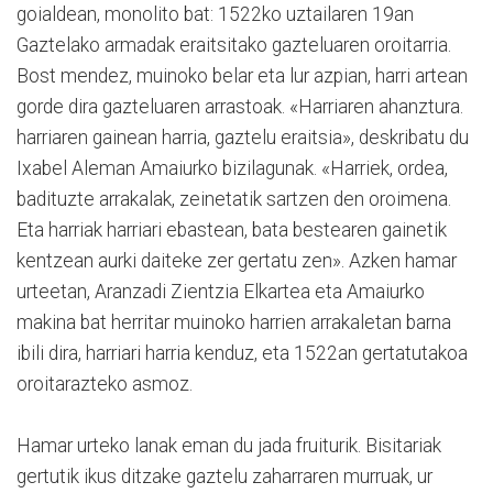
goialdean, monolito bat: 1522ko uztailaren 19an
Gaztelako armadak eraitsitako gazteluaren oroitarria.
Bost mendez, muinoko belar eta lur azpian, harri artean
gorde dira gazteluaren arrastoak. «Harriaren ahanztura.
harriaren gainean harria, gaztelu eraitsia», deskribatu du
Ixabel Aleman Amaiurko bizilagunak. «Harriek, ordea,
badituzte arrakalak, zeinetatik sartzen den oroimena.
Eta harriak harriari ebastean, bata bestearen gainetik
kentzean aurki daiteke zer gertatu zen». Azken hamar
urteetan, Aranzadi Zientzia Elkartea eta Amaiurko
makina bat herritar muinoko harrien arrakaletan barna
ibili dira, harriari harria kenduz, eta 1522an gertatutakoa
oroitarazteko asmoz.
Hamar urteko lanak eman du jada fruiturik. Bisitariak
gertutik ikus ditzake gaztelu zaharraren murruak, ur