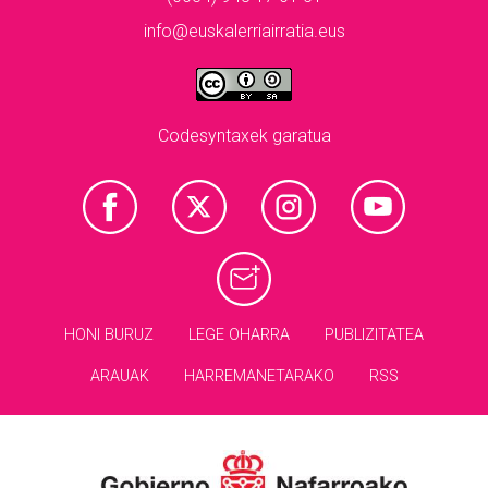
info@euskalerriairratia.eus
Codesyntaxek garatua
HONI BURUZ
LEGE OHARRA
PUBLIZITATEA
ARAUAK
HARREMANETARAKO
RSS