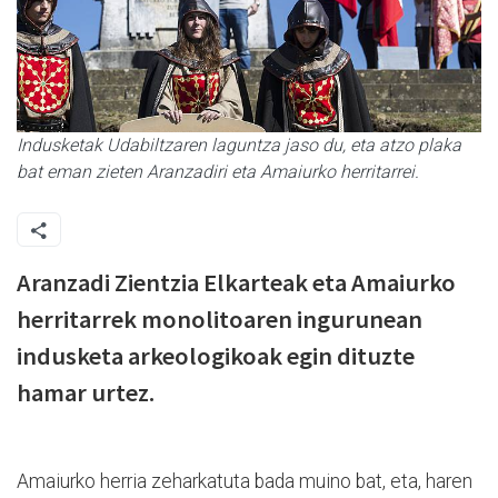
Indusketak Udabiltzaren laguntza jaso du, eta atzo plaka
bat eman zieten Aranzadiri eta Amaiurko herritarrei.
Aranzadi Zientzia Elkarteak eta Amaiurko
herritarrek monolitoaren ingurunean
indusketa arkeologikoak egin dituzte
hamar urtez.
Amaiurko herria zeharkatuta bada muino bat, eta, haren