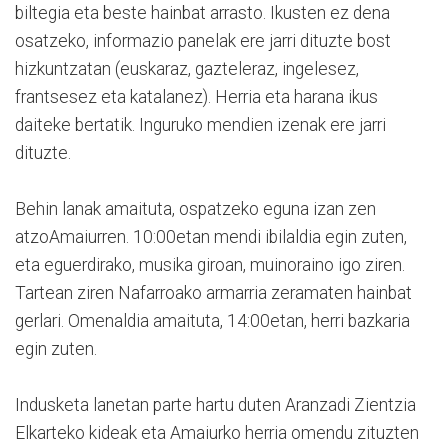
biltegia eta beste hainbat arrasto. Ikusten ez dena
osatzeko, informazio panelak ere jarri dituzte bost
hizkuntzatan (euskaraz, gazteleraz, ingelesez,
frantsesez eta katalanez). Herria eta harana ikus
daiteke bertatik. Inguruko mendien izenak ere jarri
dituzte.
Behin lanak amaituta, ospatzeko eguna izan zen
atzoAmaiurren. 10:00etan mendi ibilaldia egin zuten,
eta eguerdirako, musika giroan, muinoraino igo ziren.
Tartean ziren Nafarroako armarria zeramaten hainbat
gerlari. Omenaldia amaituta, 14:00etan, herri bazkaria
egin zuten.
Indusketa lanetan parte hartu duten Aranzadi Zientzia
Elkarteko kideak eta Amaiurko herria omendu zituzten