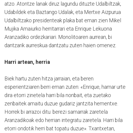
atzo. Atontze lanak diruz lagundu dituzte Udalbiltzak,
Udabildek eta Baztango Udalak, eta Mertxe Aizpurua
Udalbiltzako presidenteak plaka bat eman zien Mikel
Mujika Amaiurko herritarrari eta Enrique Lekuona
Aranzadiko ordezkariari. Monolitoaren aurrean, bi
dantzarik aurreskua dantzatu zuten haien omenez.
Harri artean, herria
Biek hartu zuten hitza jarraian, eta beren
esperientziaren berri eman zuten: «Enrique, hamar urte
dira etorri zinetela harri bila nonbait, eta zuetako
zenbaitek amaitu duzue gudariz jantzita hementxe.
Horrek bi arrazoi ditu: berezi samarrak zaretela
Aranzadikoak edo herrian integratu zaretela. Harri bila
etorri ondotik herri bat topatu duzue». Txantxetan,