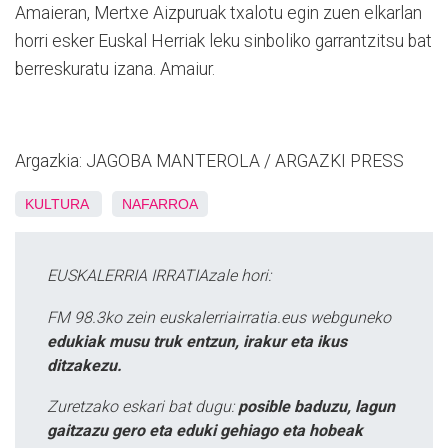
Amaieran, Mertxe Aizpuruak txalotu egin zuen elkarlan
horri esker Euskal Herriak leku sinboliko garrantzitsu bat
berreskuratu izana. Amaiur.
Argazkia:
JAGOBA MANTEROLA / ARGAZKI PRESS
KULTURA
NAFARROA
EUSKALERRIA IRRATIAzale hori:
FM 98.3ko zein euskalerriairratia.eus webguneko
edukiak musu truk entzun, irakur eta ikus
ditzakezu.
Zuretzako eskari bat dugu:
posible baduzu, lagun
gaitzazu gero eta eduki gehiago eta hobeak