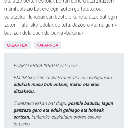
eta atzo bertan eskolak bertan behera utzi zituzten;
manifestazio bat ere egin zuten gertatutakoa
salatzeko. Ilunabarrean beste elkarretaratze bat egin
zuten, Tafallako Udalak deituta. Jazoera «tamalgarri»
bat izan dela esan du, baina «bakana».
GIZARTEA
NAFARROA
EUSKALERRIA IRRATIAzale hori:
FM 98.3ko zein euskalerriairratia.eus webguneko
edukiak musu truk entzun, irakur eta ikus
ditzakezu.
Zuretzako eskari bat dugu:
posible baduzu, lagun
gaitzazu gero eta eduki gehiago eta hobeak
sortzen,
Iruñerriko euskaldun ororen eskura
jartzeko.