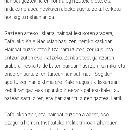
hainbat gaztek haren kontra egin zutela diote, eta
hildako nerabea neskaren aldeko agertu zela. Ikerketa
hori argitu nahian ari da.
Gazteen arteko liskarra, hainbat lekukoren arabera,
Tafallako Kale Nagusian hasi zen, herriko kaskoan.
Hainbat auzok atzo hitza hartu zuten, zer ikusi eta
entzun zuten esplikatzeko. Zenbait testigantzaren
arabera, neska talde baten barruan hasi zen ikamika, eta
ondoren sartu ziren tartean hainbat mutil. Segidan
agertu zen han biktima ere. Kale Nagusitik, liskarrean
zebiltzan gazteak inguruko irteerarik gabeko kale itsu
batean sartu ziren, eta, han zauritu zuten gaztea. Larriki.
Tafallakoa zen, eta, hainbat auzoen arabera, oso
ezaguna herrian. Institutuko Politeknikoan ziharduen