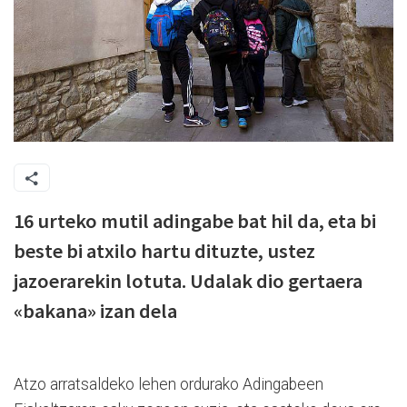
16 urteko mutil adingabe bat hil da, eta bi
beste bi atxilo hartu dituzte, ustez
jazoerarekin lotuta. Udalak dio gertaera
«bakana» izan dela
Atzo arratsaldeko lehen ordurako Adingabeen