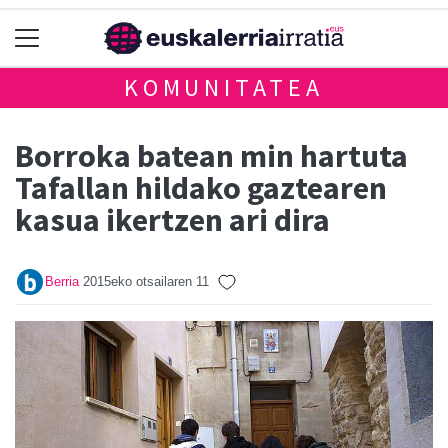
KOMUNITATEA
Borroka batean min hartuta
Tafallan hildako gaztearen
kasua ikertzen ari dira
Berria
2015eko otsailaren 11