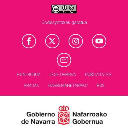
Codesyntaxek garatua
HONI BURUZ
LEGE OHARRA
PUBLIZITATEA
ARAUAK
HARREMANETARAKO
RSS