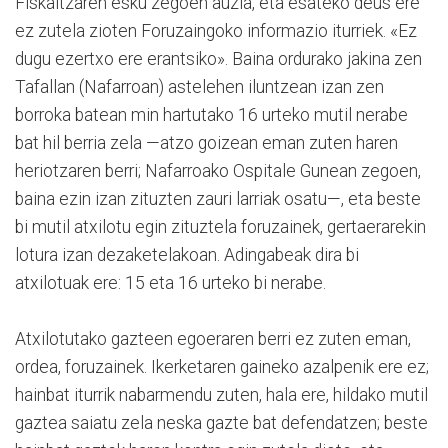
Fiskaltzaren esku zegoen auzia, eta esateko deus ere
ez zutela zioten Foruzaingoko informazio iturriek. «Ez
dugu ezertxo ere erantsiko». Baina ordurako jakina zen
Tafallan (Nafarroan) astelehen iluntzean izan zen
borroka batean min hartutako 16 urteko mutil nerabe
bat hil berria zela —atzo goizean eman zuten haren
heriotzaren berri; Nafarroako Ospitale Gunean zegoen,
baina ezin izan zituzten zauri larriak osatu—, eta beste
bi mutil atxilotu egin zituztela foruzainek, gertaerarekin
lotura izan dezaketelakoan. Adingabeak dira bi
atxilotuak ere: 15 eta 16 urteko bi nerabe.
Atxilotutako gazteen egoeraren berri ez zuten eman,
ordea, foruzainek. Ikerketaren gaineko azalpenik ere ez;
hainbat iturrik nabarmendu zuten, hala ere, hildako mutil
gaztea saiatu zela neska gazte bat defendatzen; beste