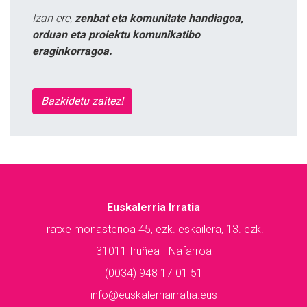
Izan ere,
zenbat eta komunitate handiagoa,
orduan eta proiektu komunikatibo
eraginkorragoa.
Bazkidetu zaitez!
Euskalerria Irratia
Iratxe monasterioa 45, ezk. eskailera, 13. ezk.
31011 Iruñea - Nafarroa
(0034) 948 17 01 51
info@euskalerriairratia.eus