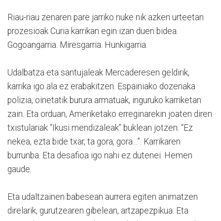
Riau-riau zenaren pare jarriko nuke nik azken urteetan
prozesioak Curia karrikan egin izan duen bidea.
Gogoangarria. Miresgarria. Hunkigarria.
Udalbatza eta santujaleak Mercaderesen geldirik,
karrika igo ala ez erabakitzen. Espainiako dozenaka
polizia, oinetatik burura armatuak, inguruko karriketan
zain. Eta orduan, Ameriketako erreginarekin joaten diren
txistulariak “Ikusi mendizaleak” buklean jotzen. “Ez
nekea, ezta bide txar, ta gora, gora…”. Karrikaren
burrunba. Eta desafioa igo nahi ez dutenei. Hemen
gaude.
Eta udaltzainen babesean aurrera egiten animatzen
direlarik, gurutzearen gibelean, artzapezpikua. Eta