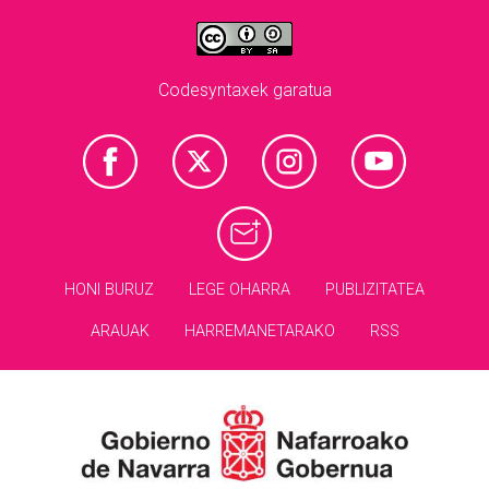
Codesyntaxek garatua
HONI BURUZ
LEGE OHARRA
PUBLIZITATEA
ARAUAK
HARREMANETARAKO
RSS