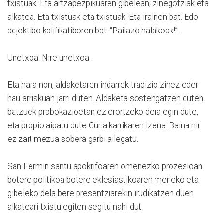
txistuak. Eta artzapezpikuaren gibelean, zinegotziak eta
alkatea. Eta txistuak eta txistuak. Eta irainen bat. Edo
adjektibo kalifikatiboren bat: “Pailazo halakoak!”.
Unetxoa. Nire unetxoa.
Eta hara non, aldaketaren indarrek tradizio zinez eder
hau arriskuan jarri duten. Aldaketa sostengatzen duten
batzuek probokazioetan ez erortzeko deia egin dute,
eta propio aipatu dute Curia karrikaren izena. Baina niri
ez zait mezua sobera garbi ailegatu.
San Fermin santu apokrifoaren omenezko prozesioan
botere politikoa botere eklesiastikoaren meneko eta
gibeleko dela bere presentziarekin irudikatzen duen
alkateari txistu egiten segitu nahi dut.