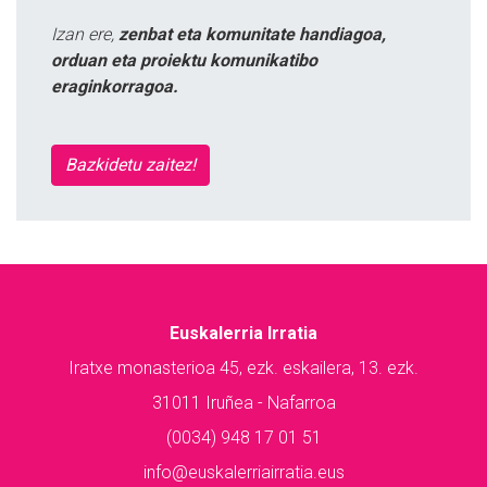
Izan ere,
zenbat eta komunitate handiagoa,
orduan eta proiektu komunikatibo
eraginkorragoa.
Bazkidetu zaitez!
Euskalerria Irratia
Iratxe monasterioa 45, ezk. eskailera, 13. ezk.
31011 Iruñea - Nafarroa
(0034) 948 17 01 51
info@euskalerriairratia.eus