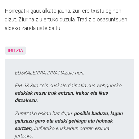
Horregatik gaur, alkate jauna, zuri ere txistu eginen
dizut. Ziur naiz ulertuko duzula. Tradizio osasuntsuen
aldeko zarela uste baitut.
IRITZIA
EUSKALERRIA IRRATIAzale hori:
FM 98.3ko zein euskalerriairratia.eus webguneko
edukiak musu truk entzun, irakur eta ikus
ditzakezu.
Zuretzako eskari bat dugu:
posible baduzu, lagun
gaitzazu gero eta eduki gehiago eta hobeak
sortzen,
Iruñerriko euskaldun ororen eskura
jartzeko.