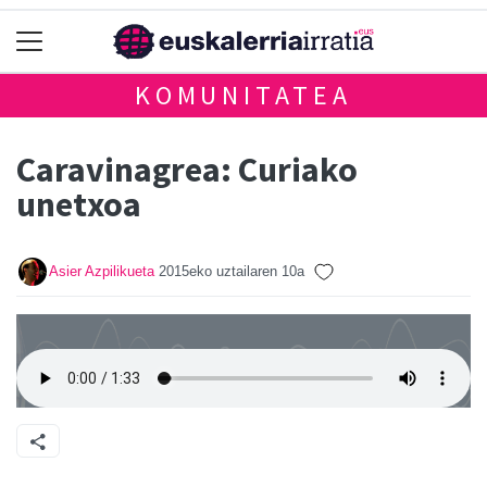
KOMUNITATEA
Caravinagrea: Curiako
unetxoa
Asier Azpilikueta
2015eko uztailaren 10a