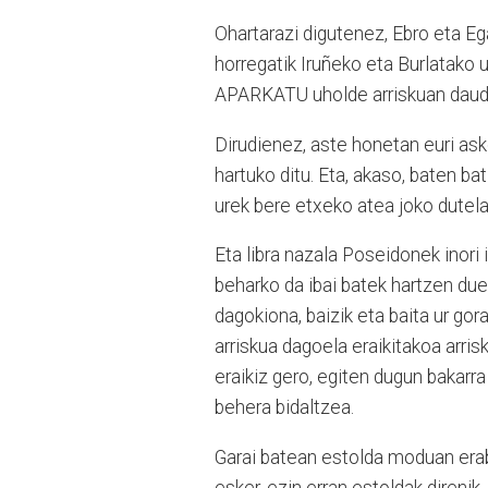
Ohartarazi digutenez, Ebro eta Eg
horregatik Iruñeko eta Burlatako 
APARKATU uholde arriskuan daud
Dirudienez, aste honetan euri asko
hartuko ditu. Eta, akaso, baten b
urek bere etxeko atea joko dutela
Eta libra nazala Poseidonek inori 
beharko da ibai batek hartzen du
dagokiona, baizik eta baita ur gor
arriskua dagoela eraikitakoa arris
eraikiz gero, egiten dugun bakarr
behera bidaltzea.
Garai batean estolda moduan erab