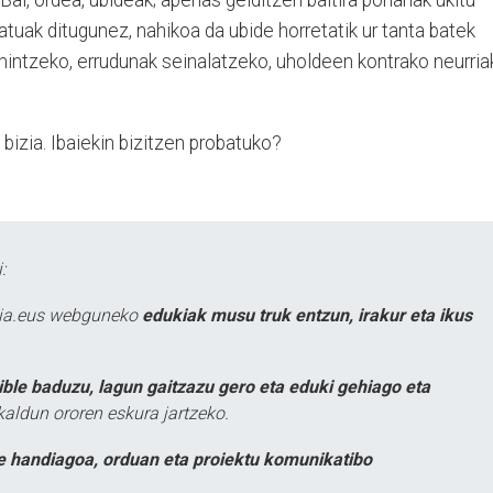
 Bai, ordea, ubideak; apenas gelditzen baitira porlanak ukitu
katuak ditugunez, nahikoa da ubide horretatik ur tanta batek
mintzeko, errudunak seinalatzeko, uholdeen kontrako neurria
 bizia. Ibaiekin bizitzen probatuko?
:
atia.eus webguneko
edukiak musu truk entzun, irakur eta ikus
ible baduzu, lagun gaitzazu gero eta eduki gehiago eta
kaldun ororen eskura jartzeko.
e handiagoa, orduan eta proiektu komunikatibo