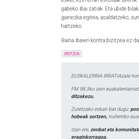
esker, ezin erran estoldak direnik.
gabeko ibai zatiak. Eta ubide bila
gainezka egitea, asaldatzeko, su
hartzeko.
Baina ibaien kontra bizitzea ez da
IRITZIA
EUSKALERRIA IRRATIAzale hori
FM 98.3ko zein euskalerriairr
ditzakezu.
Zuretzako eskari bat dugu:
pos
hobeak sortzen,
Iruñerriko eus
Izan ere,
zenbat eta komunitat
eraginkorragoa.