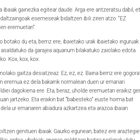
a ibaiak gainezka egitear daude. Arga ere antzeratsu dabil, e
udaltzaingoak esemeseak bidaltzen ibili ziren atzo: "EZ
en eremuetan".
 botako du eta, berriz ere, ibaietako urak ibaietako inguruak
at asaldatuko da garajea aquarium bilakatuko zaiolako edota
ko. Kox, kox, kox.
inolako gaitza desiatzeaz. Ez, ez, ez. Baina berriz ere gogora
en eremua ez dela bakarrik normalean duen ur emariari
aldiei dagokiena ere. Eta, beraz, uholde eremuetan eraikiz ger
kuan jartzeko. Eta eraikin bat "babesteko" euste horma bat
a dela ur emariaren abiadura azkartzea eta arazoa ibaian
iltzen genituen ibaiak. Gaurko egunean, batez ere araztegie