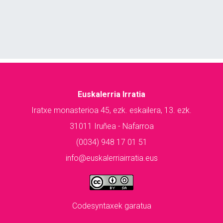
Euskalerria Irratia
Iratxe monasterioa 45, ezk. eskailera, 13. ezk.
31011 Iruñea - Nafarroa
(0034) 948 17 01 51
info@euskalerriairratia.eus
Codesyntaxek garatua