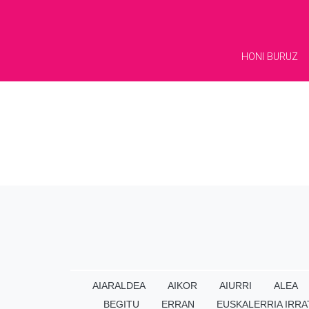
HONI BURUZ
AIARALDEA
AIKOR
AIURRI
ALEA
BEGITU
ERRAN
EUSKALERRIA IRRA