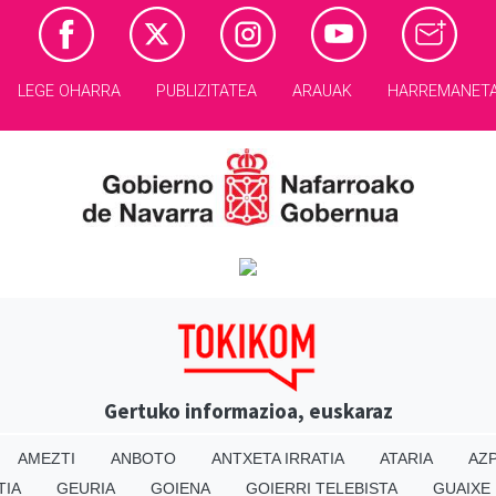
LEGE OHARRA
PUBLIZITATEA
ARAUAK
HARREMANET
Gertuko informazioa, euskaraz
AMEZTI
ANBOTO
ANTXETA IRRATIA
ATARIA
AZP
TIA
GEURIA
GOIENA
GOIERRI TELEBISTA
GUAIXE