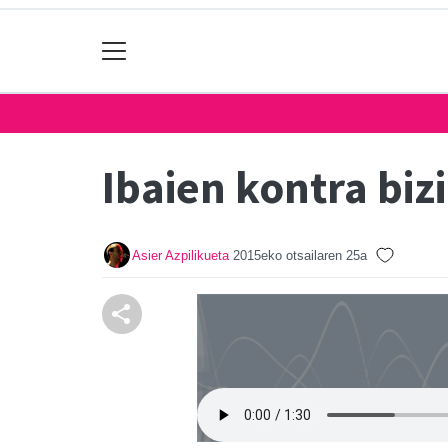
Ibaien kontra bizi
Asier Azpilikueta
2015eko otsailaren 25a