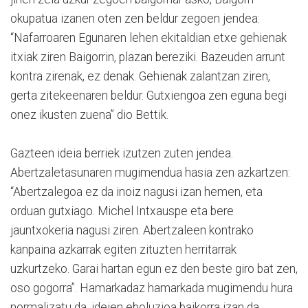
okupatua izanen oten zen beldur zegoen jendea:
“Nafarroaren Egunaren lehen ekitaldian etxe gehienak
itxiak ziren Baigorrin, plazan bereziki. Bazeuden arrunt
kontra zirenak, ez denak. Gehienak zalantzan ziren,
gerta zitekeenaren beldur. Gutxiengoa zen eguna begi
onez ikusten zuena” dio Bettik.
Gazteen ideia berriek izutzen zuten jendea.
Abertzaletasunaren mugimendua hasia zen azkartzen:
“Abertzalegoa ez da inoiz nagusi izan hemen, eta
orduan gutxiago. Michel Intxauspe eta bere
jauntxokeria nagusi ziren. Abertzaleen kontrako
kanpaina azkarrak egiten zituzten herritarrak
uzkurtzeko. Garai hartan egun ez den beste giro bat zen,
oso gogorra”. Hamarkadaz hamarkada mugimendu hura
normalizatu da, ideien eboluzioa baikorra izan da,