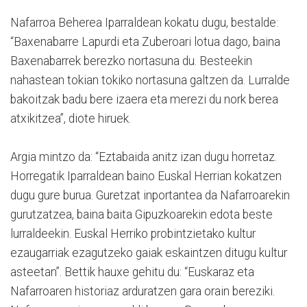
Nafarroa Beherea Iparraldean kokatu dugu, bestalde:
“Baxenabarre Lapurdi eta Zuberoari lotua dago, baina
Baxenabarrek berezko nortasuna du. Besteekin
nahastean tokian tokiko nortasuna galtzen da. Lurralde
bakoitzak badu bere izaera eta merezi du nork berea
atxikitzea”, diote hiruek.
Argia mintzo da: “Eztabaida anitz izan dugu horretaz.
Horregatik Iparraldean baino Euskal Herrian kokatzen
dugu gure burua. Guretzat inportantea da Nafarroarekin
gurutzatzea, baina baita Gipuzkoarekin edota beste
lurraldeekin. Euskal Herriko probintzietako kultur
ezaugarriak ezagutzeko gaiak eskaintzen ditugu kultur
asteetan”. Bettik hauxe gehitu du: “Euskaraz eta
Nafarroaren historiaz arduratzen gara orain bereziki.