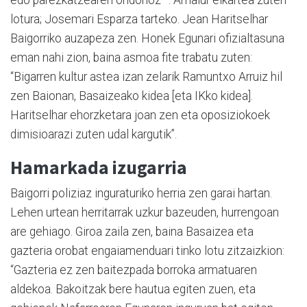
edo parezkatzearen ondorioz–. Amaiur elkartea zuten
lotura; Josemari Esparza tarteko. Jean Haritselhar
Baigorriko auzapeza zen. Honek Egunari ofizialtasuna
eman nahi zion, baina asmoa fite trabatu zuten:
“Bigarren kultur astea izan zelarik Ramuntxo Arruiz hil
zen Baionan, Basaizeako kidea [eta IKko kidea].
Haritselhar ehorzketara joan zen eta oposiziokoek
dimisioarazi zuten udal kargutik”.
Hamarkada izugarria
Baigorri poliziaz inguraturiko herria zen garai hartan.
Lehen urtean herritarrak uzkur bazeuden, hurrengoan
are gehiago. Giroa zaila zen, baina Basaizea eta
gazteria orobat engaiamenduari tinko lotu zitzaizkion:
“Gazteria ez zen baitezpada borroka armatuaren
aldekoa. Bakoitzak bere hautua egiten zuen, eta