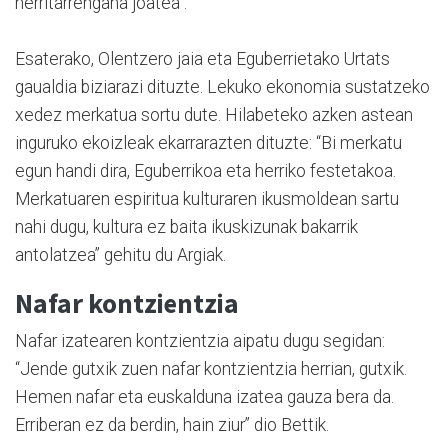
herritarrengana joatea”.
Esaterako, Olentzero jaia eta Eguberrietako Urtats
gaualdia biziarazi dituzte. Lekuko ekonomia sustatzeko
xedez merkatua sortu dute. Hilabeteko azken astean
inguruko ekoizleak ekarrarazten dituzte: “Bi merkatu
egun handi dira, Eguberrikoa eta herriko festetakoa.
Merkatuaren espiritua kulturaren ikusmoldean sartu
nahi dugu, kultura ez baita ikuskizunak bakarrik
antolatzea” gehitu du Argiak.
Nafar kontzientzia
Nafar izatearen kontzientzia aipatu dugu segidan:
“Jende gutxik zuen nafar kontzientzia herrian, gutxik.
Hemen nafar eta euskalduna izatea gauza bera da.
Erriberan ez da berdin, hain ziur” dio Bettik.