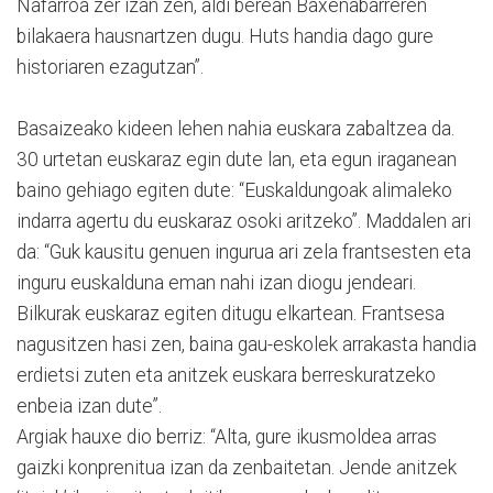
Nafarroa zer izan zen, aldi berean Baxenabarreren
bilakaera hausnartzen dugu. Huts handia dago gure
historiaren ezagutzan”.
Basaizeako kideen lehen nahia euskara zabaltzea da.
30 urtetan euskaraz egin dute lan, eta egun iraganean
baino gehiago egiten dute: “Euskaldungoak alimaleko
indarra agertu du euskaraz osoki aritzeko”. Maddalen ari
da: “Guk kausitu genuen ingurua ari zela frantsesten eta
inguru euskalduna eman nahi izan diogu jendeari.
Bilkurak euskaraz egiten ditugu elkartean. Frantsesa
nagusitzen hasi zen, baina gau-eskolek arrakasta handia
erdietsi zuten eta anitzek euskara berreskuratzeko
enbeia izan dute”.
Argiak hauxe dio berriz: “Alta, gure ikusmoldea arras
gaizki konprenitua izan da zenbaitetan. Jende anitzek