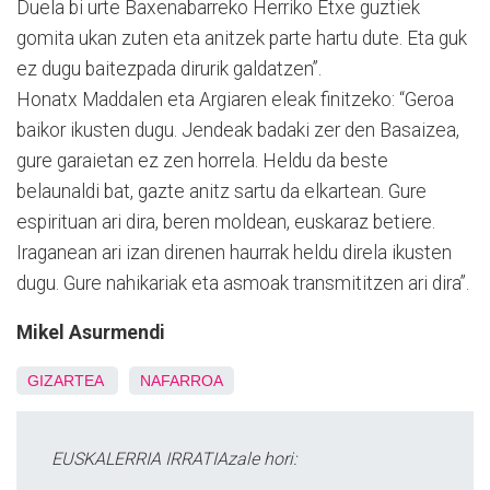
Duela bi urte Baxenabarreko Herriko Etxe guztiek
gomita ukan zuten eta anitzek parte hartu dute. Eta guk
ez dugu baitezpada dirurik galdatzen”.
Honatx Maddalen eta Argiaren eleak finitzeko: “Geroa
baikor ikusten dugu. Jendeak badaki zer den Basaizea,
gure garaietan ez zen horrela. Heldu da beste
belaunaldi bat, gazte anitz sartu da elkartean. Gure
espirituan ari dira, beren moldean, euskaraz betiere.
Iraganean ari izan direnen haurrak heldu direla ikusten
dugu. Gure nahikariak eta asmoak transmititzen ari dira”.
Mikel Asurmendi
GIZARTEA
NAFARROA
EUSKALERRIA IRRATIAzale hori: