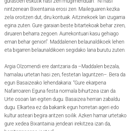
gurasoen eskutik hasi zen mugimenduan: “Ni hasi
nintzenean Bixentainia erosi zen. Maileguaren kezka
zela oroitzen dut, diru kontuak. Aitzinekoek lan izugarria
egina zuten. Gure garaian beste bitartekoak behar ziren,
diruaren beharra zegoen. Aurrekontuari kasu gehiago
eman behar genion”. Maddalenen belaunaldikoek lehen
eta bigarren belaunaldikoen segidako lana burutu zuten.
Argia Olzomendi ere dantzaria da –Maddalen bezala,
hamalau urtetan hasi zen, festetan laguntzen–. Bera da
egun Basaizeako lehendakaria: “Gure ekarpena
Nafarroaren Eguna festa normala bihurtzea izan da.
Urte osoan lan egiten dugu. Basaizea herrian zabaldu
dugu. Elkartea ez da bakarrik egun horretan ageri edo
kultur asteari begira aritzen soilik. Azken hamar urtetako
gure xedea Bixantainia jendeari irekitzea izan da,