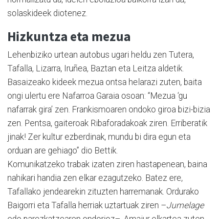
solaskideek diotenez.
Hizkuntza eta mezua
Lehenbiziko urtean autobus ugari heldu zen Tutera,
Tafalla, Lizarra, Iruñea, Baztan eta Leitza aldetik.
Basaizeako kideek mezua ontsa helarazi zuten, baita
ongi ulertu ere Nafarroa Garaia osoan: “Mezua ‘gu
nafarrak gira’ zen. Frankismoaren ondoko giroa bizi-bizia
zen. Pentsa, gaiteroak Ribaforadakoak ziren. Erriberatik
jinak! Zer kultur ezberdinak, mundu bi dira egun eta
orduan are gehiago” dio Bettik.
Komunikatzeko trabak izaten ziren hastapenean, baina
nahikari handia zen elkar ezagutzeko. Batez ere,
Tafallako jendearekin zituzten harremanak. Ordurako
Baigorri eta Tafalla herriak uztartuak ziren –
Jumelage