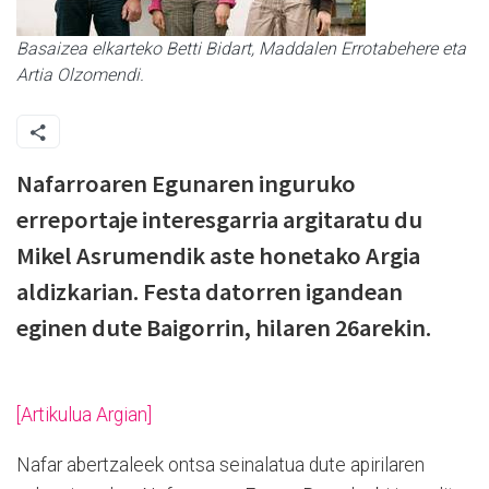
Basaizea elkarteko Betti Bidart, Maddalen Errotabehere eta
Artia Olzomendi.
Nafarroaren Egunaren inguruko
erreportaje interesgarria argitaratu du
Mikel Asrumendik aste honetako Argia
aldizkarian. Festa datorren igandean
eginen dute Baigorrin, hilaren 26arekin.
[Artikulua Argian]
Nafar abertzaleek ontsa seinalatua dute apirilaren