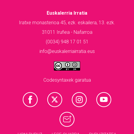
Euskalerria Irratia
Iratxe monasterioa 45, ezk. eskailera, 13. ezk.
31011 Iruñea - Nafarroa
(0034) 948 17 01 51
info@euskalerriairratia.eus
Codesyntaxek garatua