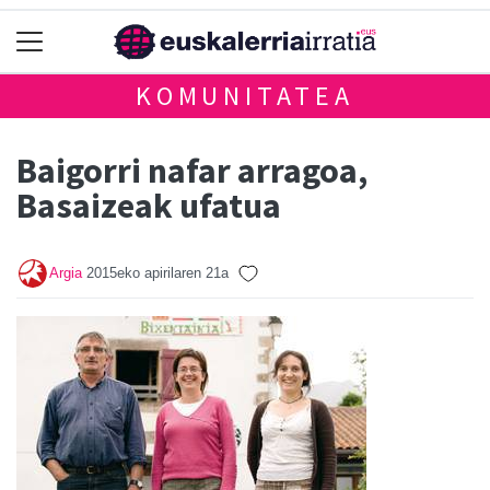
KOMUNITATEA
Baigorri nafar arragoa,
Basaizeak ufatua
Argia
2015eko apirilaren 21a