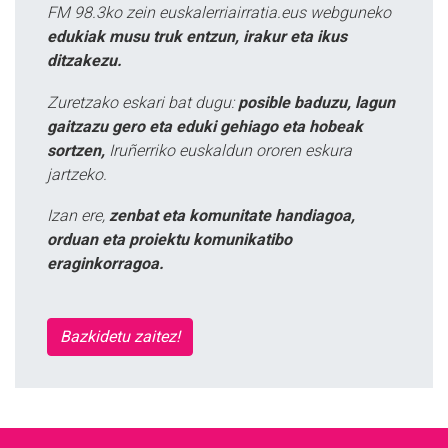
FM 98.3ko zein euskalerriairratia.eus webguneko
edukiak musu truk entzun, irakur eta ikus
ditzakezu.
Zuretzako eskari bat dugu:
posible baduzu, lagun
gaitzazu gero eta eduki gehiago eta hobeak
sortzen,
Iruñerriko euskaldun ororen eskura
jartzeko.
Izan ere,
zenbat eta komunitate handiagoa,
orduan eta proiektu komunikatibo
eraginkorragoa.
Bazkidetu zaitez!