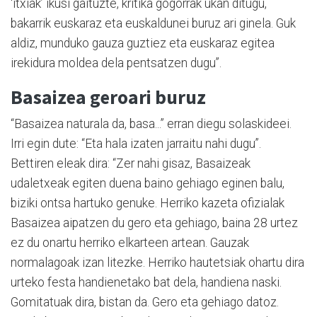
‘itxiak’ ikusi gaituzte, kritika gogorrak ukan ditugu,
bakarrik euskaraz eta euskaldunei buruz ari ginela. Guk
aldiz, munduko gauza guztiez eta euskaraz egitea
irekidura moldea dela pentsatzen dugu”.
Basaizea geroari buruz
“Basaizea naturala da, basa...” erran diegu solaskideei.
Irri egin dute: “Eta hala izaten jarraitu nahi dugu”.
Bettiren eleak dira: “Zer nahi gisaz, Basaizeak
udaletxeak egiten duena baino gehiago eginen balu,
biziki ontsa hartuko genuke. Herriko kazeta ofizialak
Basaizea aipatzen du gero eta gehiago, baina 28 urtez
ez du onartu herriko elkarteen artean. Gauzak
normalagoak izan litezke. Herriko hautetsiak ohartu dira
urteko festa handienetako bat dela, handiena naski.
Gomitatuak dira, bistan da. Gero eta gehiago datoz.