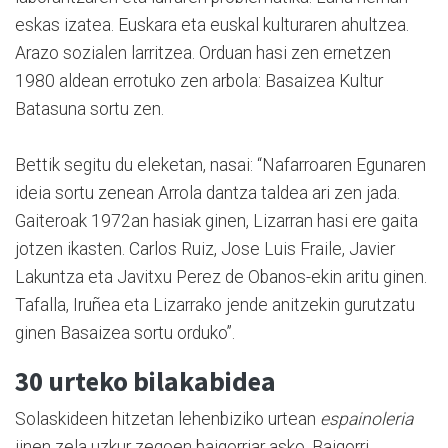
eskas izatea. Euskara eta euskal kulturaren ahultzea.
Arazo sozialen larritzea. Orduan hasi zen ernetzen
1980 aldean errotuko zen arbola: Basaizea Kultur
Batasuna sortu zen.
Bettik segitu du eleketan, nasai: “Nafarroaren Egunaren
ideia sortu zenean Arrola dantza taldea ari zen jada.
Gaiteroak 1972an hasiak ginen, Lizarran hasi ere gaita
jotzen ikasten. Carlos Ruiz, Jose Luis Fraile, Javier
Lakuntza eta Javitxu Perez de Obanos-ekin aritu ginen.
Tafalla, Iruñea eta Lizarrako jende anitzekin gurutzatu
ginen Basaizea sortu orduko”.
30 urteko bilakabidea
Solaskideen hitzetan lehenbiziko urtean
espainoleria
jinen zela uzkur zegoen baigorriar asko, Baigorri