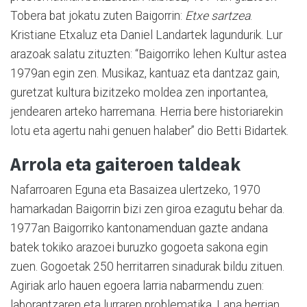
Tobera bat jokatu zuten Baigorrin:
Etxe sartzea
.
Kristiane Etxaluz eta Daniel Landartek lagundurik. Lur
arazoak salatu zituzten: “Baigorriko lehen Kultur astea
1979an egin zen. Musikaz, kantuaz eta dantzaz gain,
guretzat kultura bizitzeko moldea zen inportantea,
jendearen arteko harremana. Herria bere historiarekin
lotu eta agertu nahi genuen halaber” dio Betti Bidartek.
Arrola eta gaiteroen taldeak
Nafarroaren Eguna eta Basaizea ulertzeko, 1970
hamarkadan Baigorrin bizi zen giroa ezagutu behar da.
1977an Baigorriko kantonamenduan gazte andana
batek tokiko arazoei buruzko gogoeta sakona egin
zuen. Gogoetak 250 herritarren sinadurak bildu zituen.
Agiriak arlo hauen egoera larria nabarmendu zuen:
laborantzaren eta lurraren problematika. Lana herrian