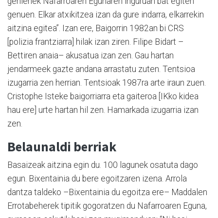
gehienek Nafarroaren Egunaren inguruan bat egiten
genuen. Elkar atxikitzea izan da gure indarra, elkarrekin
aitzina egitea”. Izan ere, Baigorrin 1982an bi CRS
[polizia frantziarra] hilak izan ziren. Filipe Bidart –
Bettiren anaia– akusatua izan zen. Gau hartan
jendarmeek gazte andana arrastatu zuten. Tentsioa
izugarria zen herrian. Tentsioak 1987ra arte iraun zuen.
Cristophe Isteke baigorriarra eta gaiteroa [IKko kidea
hau ere] urte hartan hil zen. Hamarkada izugarria izan
zen.
Belaunaldi berriak
Basaizeak aitzina egin du. 100 lagunek osatuta dago
egun. Bixentainia du bere egoitzaren izena. Arrola
dantza taldeko –Bixentainia du egoitza ere– Maddalen
Errotabeherek tipitik gogoratzen du Nafarroaren Eguna,