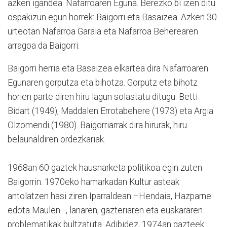
azken igandea: Nafarroaren Eguna. Berezko bi izen ditu
ospakizun egun horrek: Baigorri eta Basaizea. Azken 30
urteotan Nafarroa Garaia eta Nafarroa Beherearen
arragoa da Baigorri.
Baigorri herria eta Basaizea elkartea dira Nafarroaren
Egunaren gorputza eta bihotza. Gorputz eta bihotz
horien parte diren hiru lagun solastatu ditugu: Betti
Bidart (1949), Maddalen Errotabehere (1973) eta Argia
Olzomendi (1980). Baigorriarrak dira hirurak, hiru
belaunaldiren ordezkariak.
1968an 60 gaztek hausnarketa politikoa egin zuten
Baigorrin. 1970eko hamarkadan Kultur asteak
antolatzen hasi ziren Iparraldean –Hendaia, Hazparne
edota Maulen–, lanaren, gazteriaren eta euskararen
problematikak bultzatuta. Adibidez, 1974an gazteek