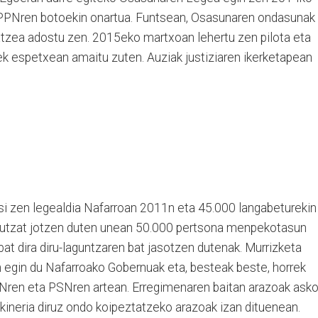
PPNren botoekin onartua. Funtsean, Osasunaren ondasunak
itatzea adostu zen. 2015eko martxoan lehertu zen pilota eta
k espetxean amaitu zuten. Auziak justiziaren ikerketapean
i zen legealdia Nafarroan 2011n eta 45.000 langabeturekin
aitutzat jotzen duten unean 50.000 pertsona menpekotasun
bat dira diru-laguntzaren bat jasotzen dutenak. Murrizketa
n egin du Nafarroako Gobernuak eta, besteak beste, horrek
UPNren eta PSNren artean. Erregimenaren baitan arazoak ask
kineria diruz ondo koipeztatzeko arazoak izan dituenean.