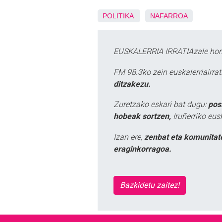
POLITIKA
NAFARROA
EUSKALERRIA IRRATIAzale hori
FM 98.3ko zein euskalerriairr
ditzakezu.
Zuretzako eskari bat dugu:
pos
hobeak sortzen,
Iruñerriko eus
Izan ere,
zenbat eta komunitat
eraginkorragoa.
Bazkidetu zaitez!