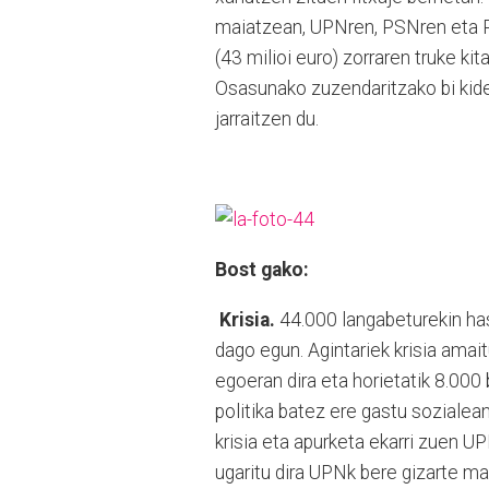
maiatzean, UPNren, PSNren eta 
(43 milioi euro) zorraren truke k
Osasunako zuzendaritzako bi kide
jarraitzen du.
Bost gako:
Krisia.
44.000 langabeturekin has
dago egun. Agintariek krisia am
egoeran dira eta horietatik 8.000 
politika batez ere gastu sozialea
krisia eta apurketa ekarri zuen 
ugaritu dira UPNk bere gizarte ma