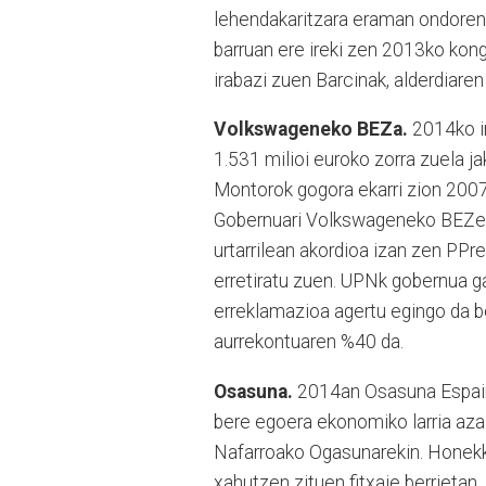
lehendakaritzara eraman ondoren,
barruan ere ireki zen 2013ko kong
irabazi zuen Barcinak, alderdiaren
Volkswageneko BEZa.
2014ko ir
1.531 milioi euroko zorra zuela ja
Montorok gogora ekarri zion 2007
Gobernuari Volkswageneko BEZet
urtarrilean akordioa izan zen PP
erretiratu zuen. UPNk gobernua ga
erreklamazioa agertu egingo da b
aurrekontuaren %40 da.
Osasuna.
2014an Osasuna Espainia
bere egoera ekonomiko larria azal
Nafarroako Ogasunarekin. Honekk u
xahutzen zituen fitxaje berrieta