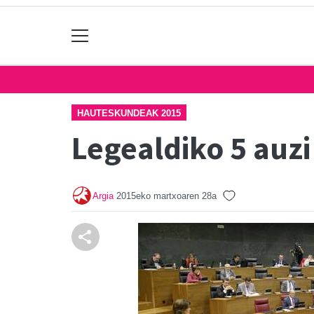
HAUTESKUNDEAK 2015
Legealdiko 5 auzi
Argia
2015eko martxoaren 28a