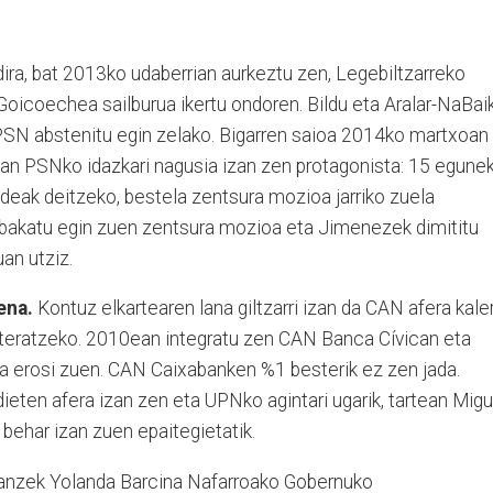
 dira, bat 2013ko udaberrian aurkeztu zen, Legebiltzarreko
Goicoechea sailburua ikertu ondoren. Bildu eta Aralar-NaBai
PSN abstenitu egin zelako. Bigarren saioa 2014ko martxoan
n PSNko idazkari nagusia izan zen protagonista: 15 egune
eak deitzeko, bestela zentsura mozioa jarriko zuela
ebakatu egin zuen zentsura mozioa eta Jimenezek dimititu
an utziz.
ena.
Kontuz elkartearen lana giltzarri izan da CAN afera kale
 ateratzeko. 2010ean integratu zen CAN Banca Cívican eta
 erosi zuen. CAN Caixabanken %1 besterik ez zen jada.
eten afera izan zen eta UPNko agintari ugarik, tartean Migu
behar izan zuen epaitegietatik.
anzek Yolanda Barcina Nafarroako Gobernuko