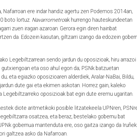
, Nafarroan ere indar handiz agertu zen Podemos 2014an,
 boto lortuz.
Navarrometro
ak hurrengo hauteskundeetan
garri zuen iragan azaroan. Gerora egin diren hainbat
ertzen da. Edozein kasutan, giltzarri izango da edozein gober
ko Legebiltzarrean sendo jardun du oposizioak, hiru arrazoi
PN gutxiengoan eta oso ahul egon da; PSNk batzuetan
du; eta egiazko oposizioaren alderdiek, Aralar-NaBai, Bildu,
 jardun dute gai eta ekimen askotan. Horrez gain, kaleko
 Legebiltzarreko oposizioak bat egin dute eremu ugaritan.
kestek diote aritmetikoki posible litzatekeela UPNren, PSNr
gebiltzarra osatzea, eta beraz, bestelako gobernu bat
UPNk gobernua mantenduta ere, oso gaitza izango da Iruñe
ori galtzea asko da Nafarroan.