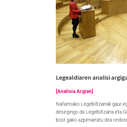
Legealdiaren analisi argig
[Analisia Argian]
Nafarroako Legebiltzarrak gaur e
desegingo da Legebiltzarra eta Go
bost gako azpimarratu dira ondor