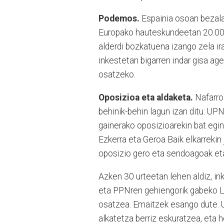
Podemos.
Espainia osoan bezala
Europako hauteskundeetan 20.000
alderdi bozkatuena izango zela ira
inkestetan bigarren indar gisa ag
osatzeko.
Oposizioa eta aldaketa.
Nafarroa
behinik-behin lagun izan ditu: U
gainerako oposizioarekin bat egin 
Ezkerra eta Geroa Baik elkarrekin
oposizio gero eta sendoagoak eta
Azken 30 urteetan lehen aldiz, in
eta PPNren gehiengorik gabeko Le
osatzea. Emaitzek esango dute. 
alkatetza berriz eskuratzea, eta h