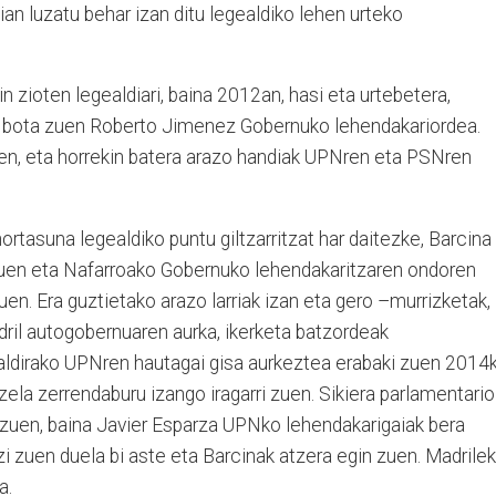
ian luzatu behar izan ditu legealdiko lehen urteko
 zioten legealdiari, baina 2012an, hasi eta urtebetera,
k bota zuen Roberto Jimenez Gobernuko lehendakariordea.
uen, eta horrekin batera arazo handiak UPNren eta PSNren
ortasuna legealdiko puntu giltzarritzat har daitezke, Barcina
zuen eta Nafarroako Gobernuko lehendakaritzaren ondoren
n. Era guztietako arazo larriak izan eta gero –murrizketak,
il autogobernuaren aurka, ikerketa batzordeak
aldirako UPNren hautagai gisa aurkeztea erabaki zuen 2014
zela zerrendaburu izango iragarri zuen. Sikiera parlamentario
zuen, baina Javier Esparza UPNko lehendakarigaiak bera
i zuen duela bi aste eta Barcinak atzera egin zuen. Madrile
a.