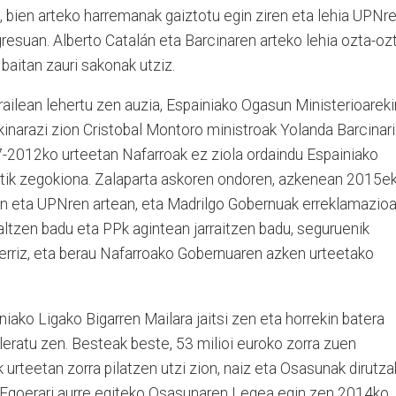
 bien arteko harremanak gaiztotu egin ziren eta lehia UPNr
resuan. Alberto Catalán eta Barcinaren arteko lehia ozta-oz
 baitan zauri sakonak utziz.
ailean lehertu zen auzia, Espainiako Ogasun Ministerioareki
kinarazi zion Cristobal Montoro ministroak Yolanda Barcinari
-2012ko urteetan Nafarroak ez ziola ordaindu Espainiako
ik zegokiona. Zalaparta askoren ondoren, azkenean 2015e
ren eta UPNren artean, eta Madrilgo Gobernuak erreklamazio
ltzen badu eta PPk agintean jarraitzen badu, seguruenik
erriz, eta berau Nafarroako Gobernuaren azken urteetako
ko Ligako Bigarren Mailara jaitsi zen eta horrekin batera
eratu zen. Besteak beste, 53 milioi euroko zorra zuen
rteetan zorra pilatzen utzi zion, naiz eta Osasunak dirutza
n. Egoerari aurre egiteko Osasunaren Legea egin zen 2014ko