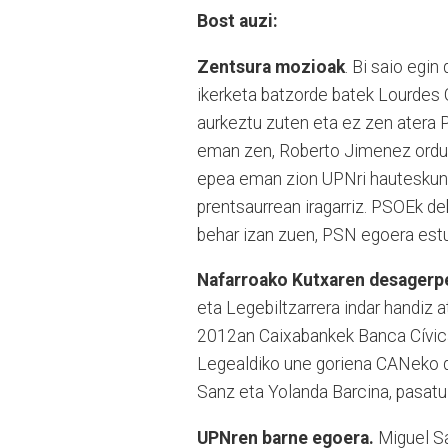
Bost auzi:
Zentsura mozioak
. Bi saio egin
ikerketa batzorde batek Lourdes 
aurkeztu zuten eta ez zen atera 
eman zen, Roberto Jimenez ordua
epea eman zion UPNri hauteskund
prentsaurrean iragarriz. PSOEk d
behar izan zuen, PSN egoera estu
Nafarroako Kutxaren desagerp
eta Legebiltzarrera indar handiz
2012an Caixabankek Banca Cívica
Legealdiko une goriena CANeko di
Sanz eta Yolanda Barcina, pasatu 
UPNren barne egoera.
Miguel S