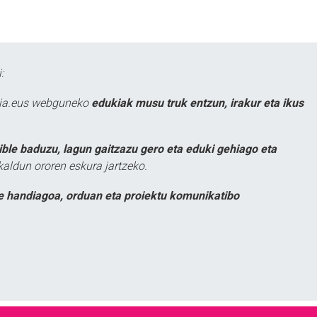
:
atia.eus webguneko
edukiak musu truk entzun, irakur eta ikus
ible baduzu, lagun gaitzazu gero eta eduki gehiago eta
kaldun ororen eskura jartzeko.
e handiagoa, orduan eta proiektu komunikatibo