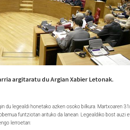
arria argitaratu du Argian Xabier Letonak.
gin du legealdi honetako azken osoko bilkura. Martxoaren 31
bernua funtziotan arituko da lanean. Legealdiko bost auzi e
engo lerroetan: