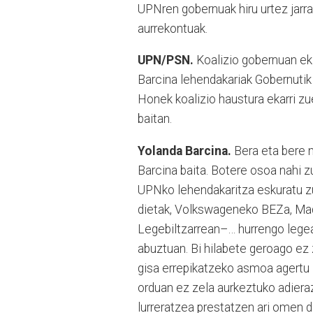
UPNren gobernuak hiru urtez jarra
aurrekontuak.
UPN/PSN.
Koalizio gobernuan ekin
Barcina lehendakariak Gobernuti
Honek koalizio haustura ekarri z
baitan.
Yolanda Barcina.
Bera eta bere n
Barcina baita. Botere osoa nahi 
UPNko lehendakaritza eskuratu zue
dietak, Volkswageneko BEZa, Madr
Legebiltzarrean–… hurrengo lege
abuztuan. Bi hilabete geroago ez 
gisa errepikatzeko asmoa agertu 
orduan ez zela aurkeztuko adieraz
lurreratzea prestatzen ari omen d