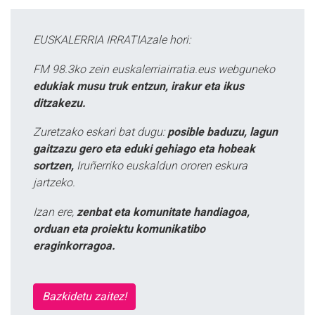
EUSKALERRIA IRRATIAzale hori:
FM 98.3ko zein euskalerriairratia.eus webguneko
edukiak musu truk entzun, irakur eta ikus
ditzakezu.
Zuretzako eskari bat dugu:
posible baduzu, lagun
gaitzazu gero eta eduki gehiago eta hobeak
sortzen,
Iruñerriko euskaldun ororen eskura
jartzeko.
Izan ere,
zenbat eta komunitate handiagoa,
orduan eta proiektu komunikatibo
eraginkorragoa.
Bazkidetu zaitez!