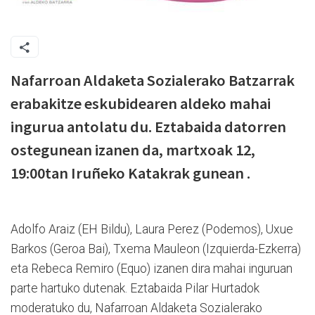
Nafarroan Aldaketa Sozialerako Batzarrak
erabakitze eskubidearen aldeko mahai
ingurua antolatu du. Eztabaida datorren
ostegunean izanen da, martxoak 12,
19:00tan Iruñeko Katakrak gunean .
Adolfo Araiz (EH Bildu), Laura Perez (Podemos), Uxue
Barkos (Geroa Bai), Txema Mauleon (Izquierda-Ezkerra)
eta Rebeca Remiro (Equo) izanen dira mahai inguruan
parte hartuko dutenak. Eztabaida Pilar Hurtadok
moderatuko du, Nafarroan Aldaketa Sozialerako