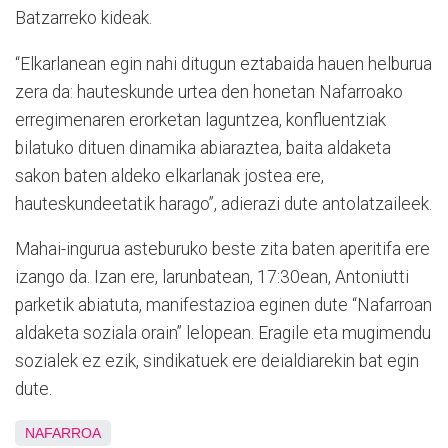
Batzarreko kideak.
“Elkarlanean egin nahi ditugun eztabaida hauen helburua
zera da: hauteskunde urtea den honetan Nafarroako
erregimenaren erorketan laguntzea, konfluentziak
bilatuko dituen dinamika abiaraztea, baita aldaketa
sakon baten aldeko elkarlanak jostea ere,
hauteskundeetatik harago”, adierazi dute antolatzaileek.
Mahai-ingurua asteburuko beste zita baten aperitifa ere
izango da. Izan ere, larunbatean, 17:30ean, Antoniutti
parketik abiatuta, manifestazioa eginen dute “Nafarroan
aldaketa soziala orain” lelopean. Eragile eta mugimendu
sozialek ez ezik, sindikatuek ere deialdiarekin bat egin
dute.
NAFARROA