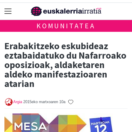
KOMUNITATEA
Erabakitzeko eskubideaz
eztabaidatuko du Nafarroako
oposizioak, aldaketaren
aldeko manifestazioaren
atarian
Argia
2015eko martxoaren 10a