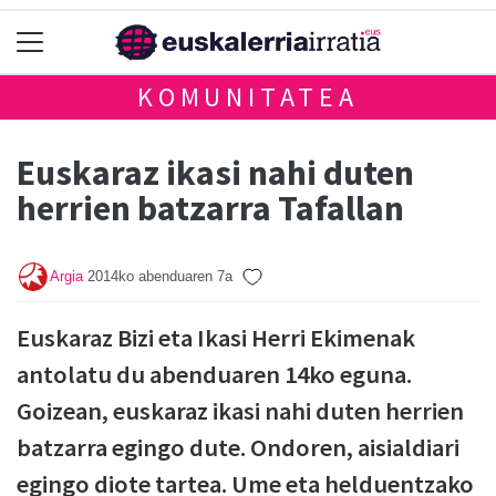
KOMUNITATEA
Euskaraz ikasi nahi duten
herrien batzarra Tafallan
Argia
2014ko abenduaren 7a
Euskaraz Bizi eta Ikasi Herri Ekimenak
antolatu du abenduaren 14ko eguna.
Goizean, euskaraz ikasi nahi duten herrien
batzarra egingo dute. Ondoren, aisialdiari
egingo diote tartea. Ume eta helduentzako