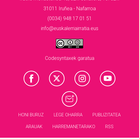
31011 Iruñea - Nafarroa
(0034) 948 17 01 51
info@euskalerriairratia.eus
Codesyntaxek garatua
HONI BURUZ
LEGE OHARRA
PUBLIZITATEA
ARAUAK
HARREMANETARAKO
RSS