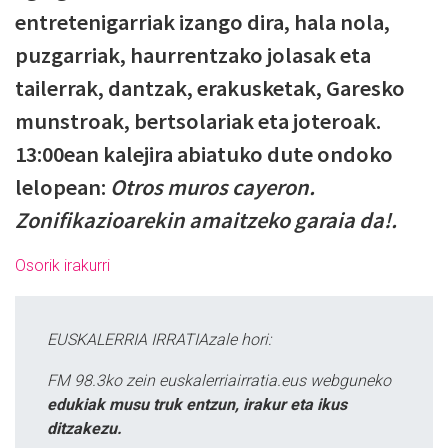
entretenigarriak izango dira, hala nola,
puzgarriak, haurrentzako jolasak eta
tailerrak, dantzak, erakusketak, Garesko
munstroak, bertsolariak eta joteroak.
13:00ean kalejira abiatuko dute ondoko
lelopean:
Otros muros cayeron.
Zonifikazioarekin amaitzeko garaia da!.
Osorik irakurri
EUSKALERRIA IRRATIAzale hori:
FM 98.3ko zein euskalerriairratia.eus webguneko
edukiak musu truk entzun, irakur eta ikus
ditzakezu.