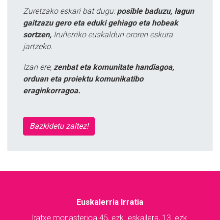
Zuretzako eskari bat dugu:
posible baduzu, lagun
gaitzazu gero eta eduki gehiago eta hobeak
sortzen,
Iruñerriko euskaldun ororen eskura
jartzeko.
Izan ere,
zenbat eta komunitate handiagoa,
orduan eta proiektu komunikatibo
eraginkorragoa.
Bazkidetu zaitez!
Euskalerria Irratia
Iratxe monasterioa 45, ezk. eskailera, 13. ezk.