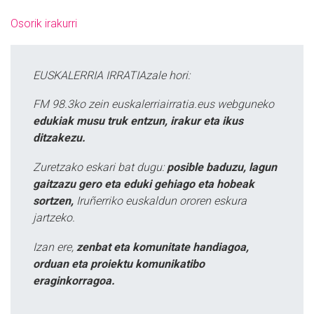
Osorik irakurri
EUSKALERRIA IRRATIAzale hori:
FM 98.3ko zein euskalerriairratia.eus webguneko
edukiak musu truk entzun, irakur eta ikus
ditzakezu.
Zuretzako eskari bat dugu:
posible baduzu, lagun
gaitzazu gero eta eduki gehiago eta hobeak
sortzen,
Iruñerriko euskaldun ororen eskura
jartzeko.
Izan ere,
zenbat eta komunitate handiagoa,
orduan eta proiektu komunikatibo
eraginkorragoa.