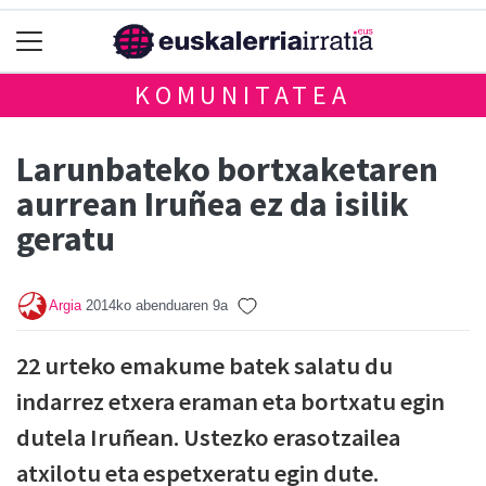
KOMUNITATEA
Larunbateko bortxaketaren
aurrean Iruñea ez da isilik
geratu
Argia
2014ko abenduaren 9a
22 urteko emakume batek salatu du
indarrez etxera eraman eta bortxatu egin
dutela Iruñean. Ustezko erasotzailea
atxilotu eta espetxeratu egin dute.