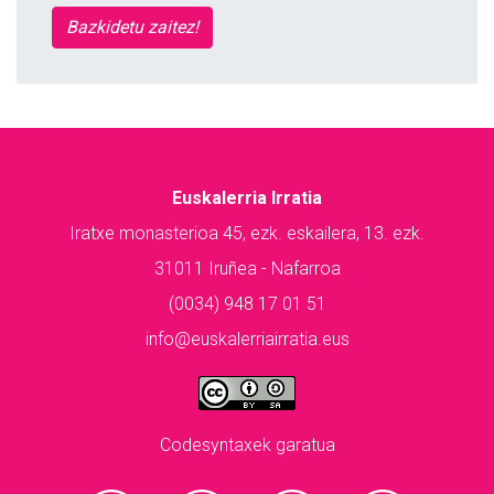
Bazkidetu zaitez!
Euskalerria Irratia
Iratxe monasterioa 45, ezk. eskailera, 13. ezk.
31011 Iruñea - Nafarroa
(0034) 948 17 01 51
info@euskalerriairratia.eus
Codesyntaxek garatua