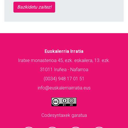
Bazkidetu zaitez!
Euskalerria Irratia
Iratxe monasterioa 45, ezk. eskailera, 13. ezk.
31011 Iruñea - Nafarroa
(0034) 948 17 01 51
info@euskalerriairratia.eus
Codesyntaxek garatua