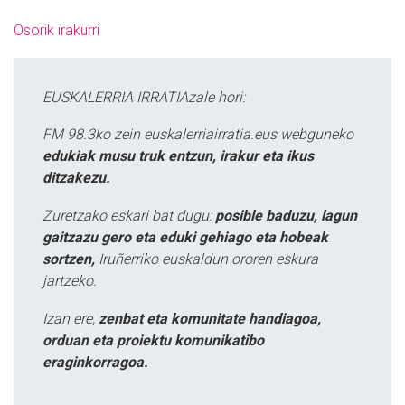
Osorik irakurri
EUSKALERRIA IRRATIAzale hori:
FM 98.3ko zein euskalerriairratia.eus webguneko
edukiak musu truk entzun, irakur eta ikus
ditzakezu.
Zuretzako eskari bat dugu:
posible baduzu, lagun
gaitzazu gero eta eduki gehiago eta hobeak
sortzen,
Iruñerriko euskaldun ororen eskura
jartzeko.
Izan ere,
zenbat eta komunitate handiagoa,
orduan eta proiektu komunikatibo
eraginkorragoa.