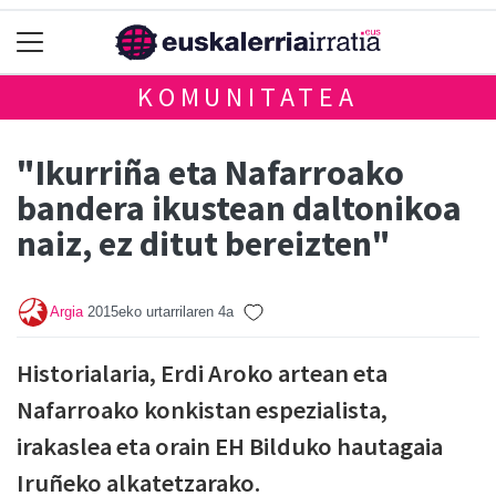
KOMUNITATEA
"Ikurriña eta Nafarroako
bandera ikustean daltonikoa
naiz, ez ditut bereizten"
Argia
2015eko urtarrilaren 4a
Historialaria, Erdi Aroko artean eta
Nafarroako konkistan espezialista,
irakaslea eta orain EH Bilduko hautagaia
Iruñeko alkatetzarako.