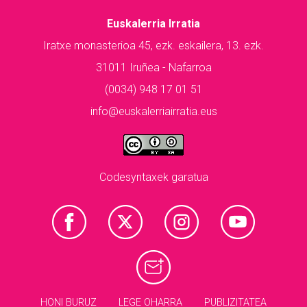
Euskalerria Irratia
Iratxe monasterioa 45, ezk. eskailera, 13. ezk.
31011 Iruñea - Nafarroa
(0034) 948 17 01 51
info@euskalerriairratia.eus
Codesyntaxek garatua
HONI BURUZ
LEGE OHARRA
PUBLIZITATEA