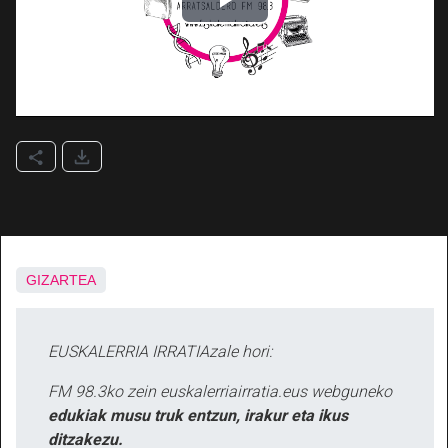
GIZARTEA
EUSKALERRIA IRRATIAzale hori:
FM 98.3ko zein euskalerriairratia.eus webguneko
edukiak musu truk entzun, irakur eta ikus
ditzakezu.