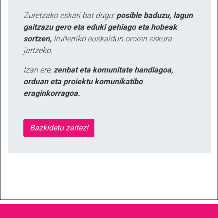
Zuretzako eskari bat dugu:
posible baduzu, lagun
gaitzazu gero eta eduki gehiago eta hobeak
sortzen,
Iruñerriko euskaldun ororen eskura
jartzeko.
Izan ere,
zenbat eta komunitate handiagoa,
orduan eta proiektu komunikatibo
eraginkorragoa.
Bazkidetu zaitez!