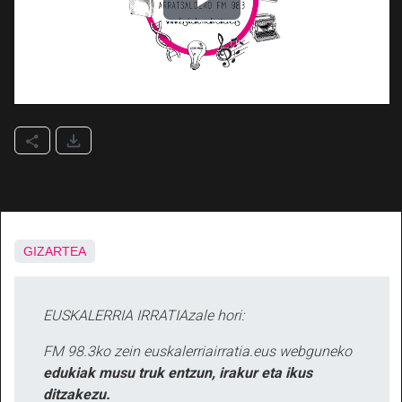
GIZARTEA
EUSKALERRIA IRRATIAzale hori:
FM 98.3ko zein euskalerriairratia.eus webguneko
edukiak musu truk entzun, irakur eta ikus
ditzakezu.