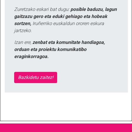
Zuretzako eskari bat dugu:
posible baduzu, lagun
gaitzazu gero eta eduki gehiago eta hobeak
sortzen,
Iruñerriko euskaldun ororen eskura
jartzeko.
Izan ere,
zenbat eta komunitate handiagoa,
orduan eta proiektu komunikatibo
eraginkorragoa.
Bazkidetu zaitez!