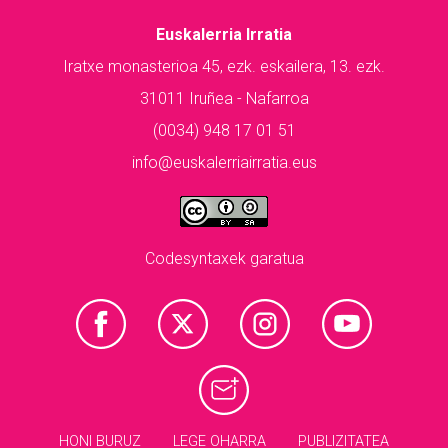
Euskalerria Irratia
Iratxe monasterioa 45, ezk. eskailera, 13. ezk.
31011 Iruñea - Nafarroa
(0034) 948 17 01 51
info@euskalerriairratia.eus
Codesyntaxek garatua
HONI BURUZ
LEGE OHARRA
PUBLIZITATEA