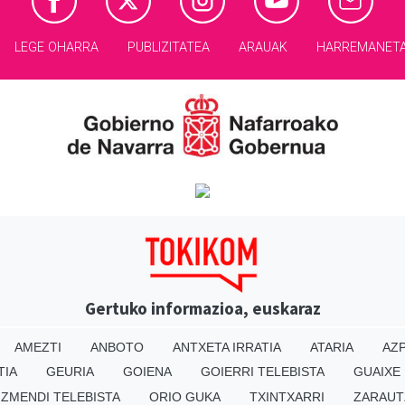
LEGE OHARRA
PUBLIZITATEA
ARAUAK
HARREMANET
Gertuko informazioa, euskaraz
AMEZTI
ANBOTO
ANTXETA IRRATIA
ATARIA
AZP
TIA
GEURIA
GOIENA
GOIERRI TELEBISTA
GUAIXE
IZMENDI TELEBISTA
ORIO GUKA
TXINTXARRI
ZARAUT