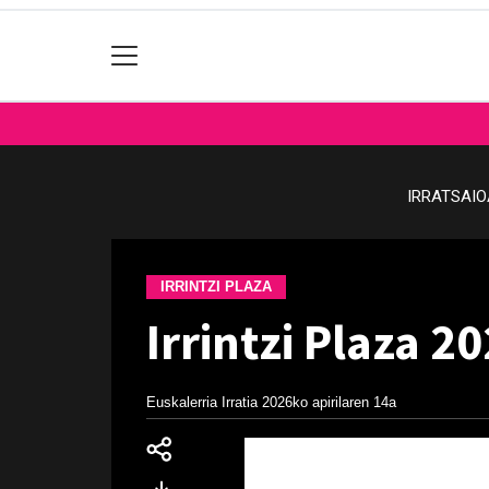
IRRATSAI
IRRINTZI PLAZA
Irrintzi Plaza 2
Euskalerria Irratia
2026ko apirilaren 14a