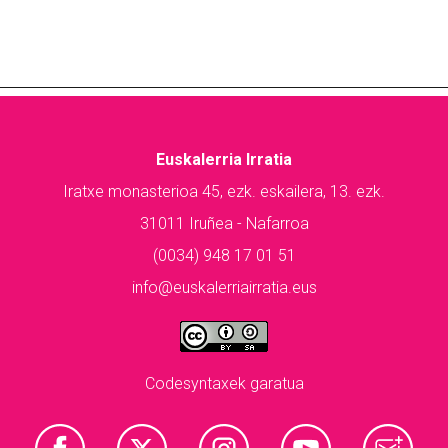
Euskalerria Irratia
Iratxe monasterioa 45, ezk. eskailera, 13. ezk.
31011 Iruñea - Nafarroa
(0034) 948 17 01 51
info@euskalerriairratia.eus
Codesyntaxek garatua