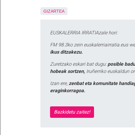
GIZARTEA
EUSKALERRIA IRRATIAzale hori:
FM 98.3ko zein euskalerriairratia.eus 
ikus ditzakezu.
Zuretzako eskari bat dugu:
posible badu
hobeak sortzen,
Iruñerriko euskaldun or
Izan ere,
zenbat eta komunitate handia
eraginkorragoa.
Bazkidetu zaitez!