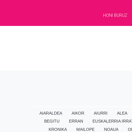
HONI BURUZ
AIARALDEA
AIKOR
AIURRI
ALEA
BEGITU
ERRAN
EUSKALERRIA IRRA
KRONIKA
MAILOPE
NOAUA
O