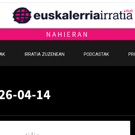
NAHIERAN
OAK
IRRATIA ZUZENEAN
PODCASTAK
PR
026-04-14