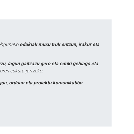
webguneko
edukiak musu truk entzun, irakur eta
zu, lagun gaitzazu gero eta eduki gehiago eta
oren eskura jartzeko.
goa, orduan eta proiektu komunikatibo