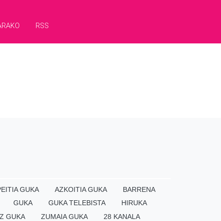
ARAKO
RSS
EITIA GUKA
AZKOITIA GUKA
BARRENA
GUKA
GUKA TELEBISTA
HIRUKA
Z GUKA
ZUMAIA GUKA
28 KANALA