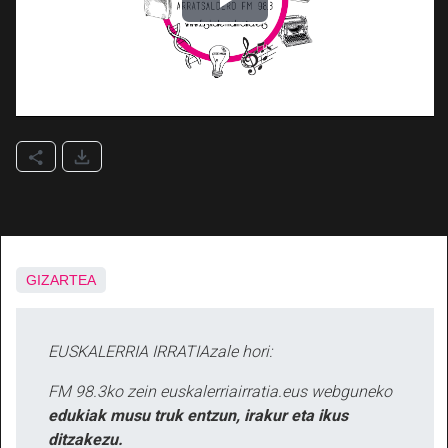
GIZARTEA
EUSKALERRIA IRRATIAzale hori:
FM 98.3ko zein euskalerriairratia.eus webguneko
edukiak musu truk entzun, irakur eta ikus
ditzakezu.