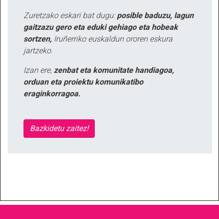
Zuretzako eskari bat dugu:
posible baduzu, lagun
gaitzazu gero eta eduki gehiago eta hobeak
sortzen,
Iruñerriko euskaldun ororen eskura
jartzeko.
Izan ere,
zenbat eta komunitate handiagoa,
orduan eta proiektu komunikatibo
eraginkorragoa.
Bazkidetu zaitez!