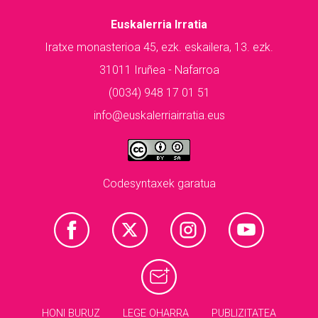
Euskalerria Irratia
Iratxe monasterioa 45, ezk. eskailera, 13. ezk.
31011 Iruñea - Nafarroa
(0034) 948 17 01 51
info@euskalerriairratia.eus
Codesyntaxek garatua
HONI BURUZ
LEGE OHARRA
PUBLIZITATEA