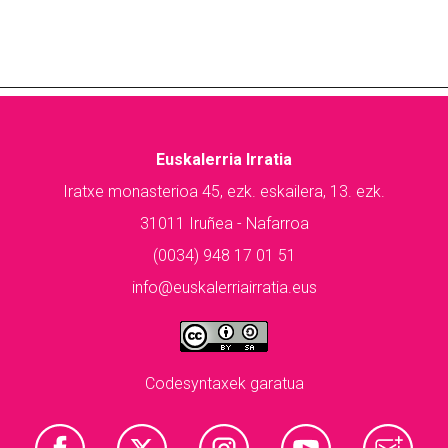
Euskalerria Irratia
Iratxe monasterioa 45, ezk. eskailera, 13. ezk.
31011 Iruñea - Nafarroa
(0034) 948 17 01 51
info@euskalerriairratia.eus
Codesyntaxek garatua