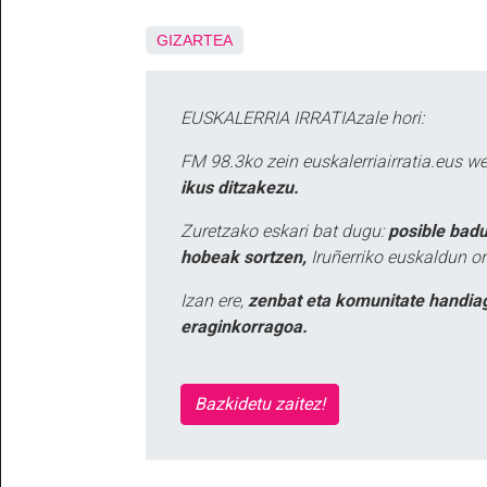
GIZARTEA
EUSKALERRIA IRRATIAzale hori:
FM 98.3ko zein euskalerriairratia.eus 
ikus ditzakezu.
Zuretzako eskari bat dugu:
posible badu
hobeak sortzen,
Iruñerriko euskaldun or
Izan ere,
zenbat eta komunitate handia
eraginkorragoa.
Bazkidetu zaitez!