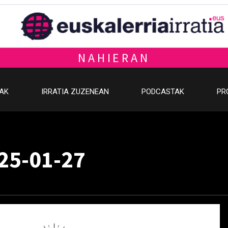
NAHIERAN
OAK
IRRATIA ZUZENEAN
PODCASTAK
PR
025-01-27