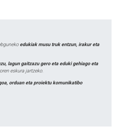
webguneko
edukiak musu truk entzun, irakur eta
zu, lagun gaitzazu gero eta eduki gehiago eta
oren eskura jartzeko.
goa, orduan eta proiektu komunikatibo