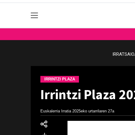
IRRATSAI
IRRINTZI PLAZA
Irrintzi Plaza 2
Euskalerria Irratia
2025eko urtarrilaren 27a