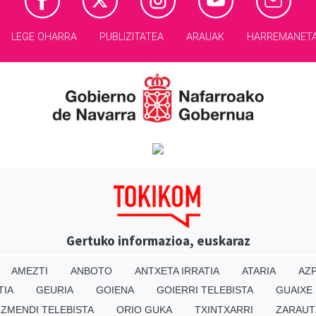
LEGE OHARRA
PUBLIZITATEA
ARAUAK
HARREMANET
Gertuko informazioa, euskaraz
AMEZTI
ANBOTO
ANTXETA IRRATIA
ATARIA
AZP
TIA
GEURIA
GOIENA
GOIERRI TELEBISTA
GUAIXE
IZMENDI TELEBISTA
ORIO GUKA
TXINTXARRI
ZARAUT