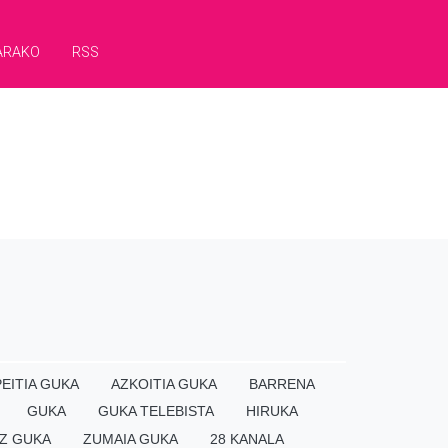
ARAKO
RSS
EITIA GUKA
AZKOITIA GUKA
BARRENA
GUKA
GUKA TELEBISTA
HIRUKA
Z GUKA
ZUMAIA GUKA
28 KANALA