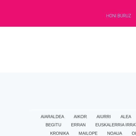
HONI BURUZ
AIARALDEA
AIKOR
AIURRI
ALEA
BEGITU
ERRAN
EUSKALERRIA IRRA
KRONIKA
MAILOPE
NOAUA
O