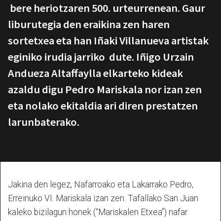
bere heriotzaren 500. urteurrenean. Gaur
liburutegia den eraikina zen haren
sortetxea eta han Iñaki Villanueva artistak
eginiko irudia jarriko dute. Iñigo Urzain
Andueza Altaffaylla elkarteko kideak
azaldu digu Pedro Mariskala nor izan zen
eta nolako ekitaldia ari diren prestatzen
larunbaterako.
Jakina den legez, Nafarroako eta Lakarrako Pedro,
Erreinuko VI. Mariskala izan zen. Tafallako San Juan
kaleko bizilagun honek (“Mariskalen Etxea”) nafar