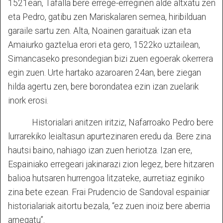
1521ean, Tafalla bere errege-erreginen alde altxatu zen
eta Pedro, gatibu zen Mariskalaren semea, hiribilduan
garaile sartu zen. Alta, Noainen garaituak izan eta
Amaiurko gaztelua erori eta gero, 1522ko uztailean,
Simancaseko presondegian bizi zuen egoerak okerrera
egin zuen. Urte hartako azaroaren 24an, bere ziegan
hilda agertu zen, bere borondatea ezin izan zuelarik
inork erosi.
Historialari anitzen iritziz, Nafarroako Pedro bere
lurrarekiko leialtasun apurtezinaren eredu da. Bere zina
hautsi baino, nahiago izan zuen heriotza. Izan ere,
Espainiako erregeari jakinarazi zion legez, bere hitzaren
balioa hutsaren hurrengoa litzateke, aurretiaz eginiko
zina bete ezean. Frai Prudencio de Sandoval espainiar
historialariak aitortu bezala, “ez zuen inoiz bere aberria
arnegatu”.