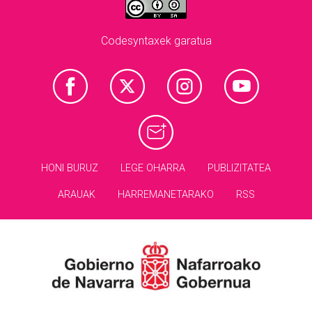
Codesyntaxek garatua
HONI BURUZ
LEGE OHARRA
PUBLIZITATEA
ARAUAK
HARREMANETARAKO
RSS