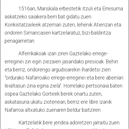
1516an, Mariskala erbestetik itzuli eta Erresuma
askatzeko saiakera berri bat gidatu zuen.
Konkistatzaileek atzeman zuten, lehenik Atienzan eta
ondoren Simancasen kartzelaratuz, bizi-baldintza
penagarrietan.
Alferrikakoak izan ziren Gaztelako errege-
erreginei zin egin ziezaien jasandako presioak. Behin
eta berriz, ondorengo argudioarekin ihardetsi zien:
“ordurako Nafarroako errege-erreginei eta bere aberriari
leialtasun zina egina ziela”. Horrelako pertsonaia baten
ospea Gaztelako Gorteek berek onartu zuten,
askatasuna ukatu ziotenean, berriz ere libre izanik
Nafarroa altxatuko zuenaren beldur baitziren.
Kartzelatik bere jendea adoretzen jarraitu zuen.