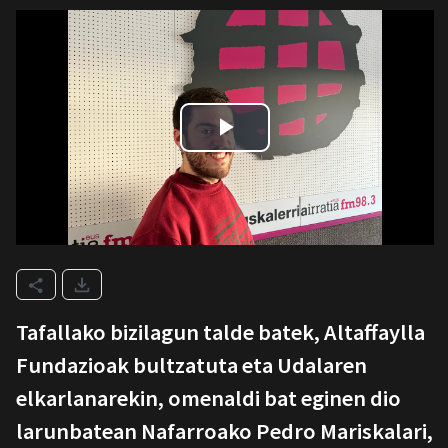
Tafallako bizilagun talde batek, Altaffaylla
Fundazioak bultzatuta eta Udalaren
elkarlanarekin, omenaldi bat eginen dio
larunbatean Nafarroako Pedro Mariskalari,