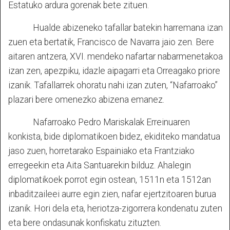
Estatuko ardura gorenak bete zituen.
Hualde abizeneko tafallar batekin harremana izan
zuen eta bertatik, Francisco de Navarra jaio zen. Bere
aitaren antzera, XVI. mendeko nafartar nabarmenetakoa
izan zen, apezpiku, idazle aipagarri eta Orreagako priore
izanik. Tafallarrek ohoratu nahi izan zuten, “Nafarroako”
plazari bere omenezko abizena emanez.
Nafarroako Pedro Mariskalak Erreinuaren
konkista, bide diplomatikoen bidez, ekiditeko mandatua
jaso zuen, horretarako Espainiako eta Frantziako
erregeekin eta Aita Santuarekin bilduz. Ahalegin
diplomatikoek porrot egin ostean, 1511n eta 1512an
inbaditzaileei aurre egin zien, nafar ejertzitoaren burua
izanik. Hori dela eta, heriotza-zigorrera kondenatu zuten
eta bere ondasunak konfiskatu zituzten.