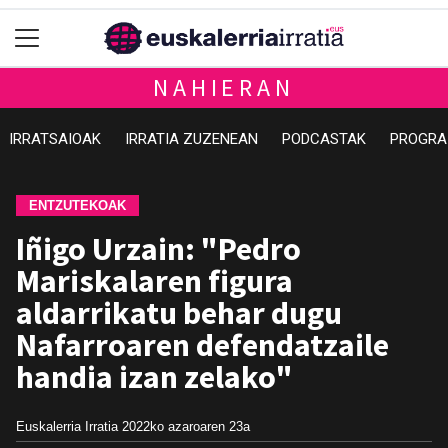
NAHIERAN
IRRATSAIOAK
IRRATIA ZUZENEAN
PODCASTAK
PROGRA
ENTZUTEKOAK
Iñigo Urzain: "Pedro
Mariskalaren figura
aldarrikatu behar dugu
Nafarroaren defendatzaile
handia izan zelako"
Euskalerria Irratia
2022ko azaroaren 23a