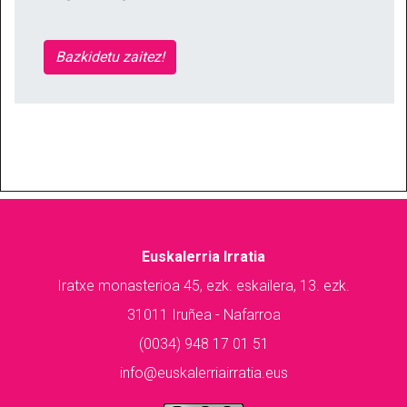
Bazkidetu zaitez!
Euskalerria Irratia
Iratxe monasterioa 45, ezk. eskailera, 13. ezk.
31011 Iruñea - Nafarroa
(0034) 948 17 01 51
info@euskalerriairratia.eus