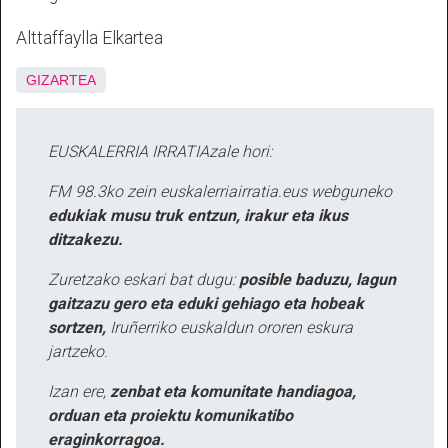
Alttaffaylla Elkartea
GIZARTEA
EUSKALERRIA IRRATIAzale hori:
FM 98.3ko zein euskalerriairratia.eus webguneko
edukiak musu truk entzun, irakur eta ikus
ditzakezu.
Zuretzako eskari bat dugu:
posible baduzu, lagun
gaitzazu gero eta eduki gehiago eta hobeak
sortzen,
Iruñerriko euskaldun ororen eskura
jartzeko.
Izan ere,
zenbat eta komunitate handiagoa,
orduan eta proiektu komunikatibo
eraginkorragoa.