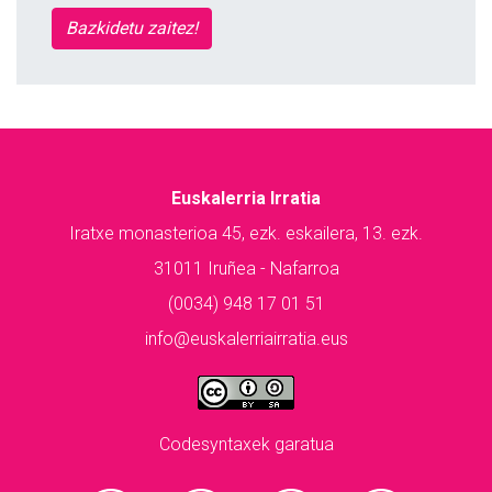
Bazkidetu zaitez!
Euskalerria Irratia
Iratxe monasterioa 45, ezk. eskailera, 13. ezk.
31011 Iruñea - Nafarroa
(0034) 948 17 01 51
info@euskalerriairratia.eus
Codesyntaxek garatua