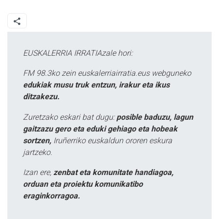
EUSKALERRIA IRRATIAzale hori:
FM 98.3ko zein euskalerriairratia.eus webguneko
edukiak musu truk entzun, irakur eta ikus
ditzakezu.
Zuretzako eskari bat dugu:
posible baduzu, lagun
gaitzazu gero eta eduki gehiago eta hobeak
sortzen,
Iruñerriko euskaldun ororen eskura
jartzeko.
Izan ere,
zenbat eta komunitate handiagoa,
orduan eta proiektu komunikatibo
eraginkorragoa.