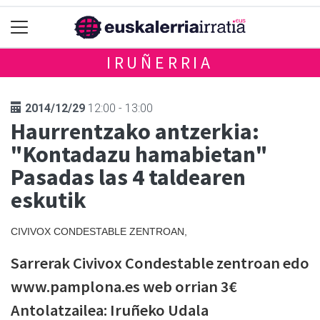
IRUÑERRIA
2014/12/29
12:00 - 13:00
Haurrentzako antzerkia:
"Kontadazu hamabietan"
Pasadas las 4 taldearen
eskutik
CIVIVOX CONDESTABLE ZENTROAN,
Sarrerak Civivox Condestable zentroan edo
www.pamplona.es web orrian 3€
Antolatzailea: Iruñeko Udala