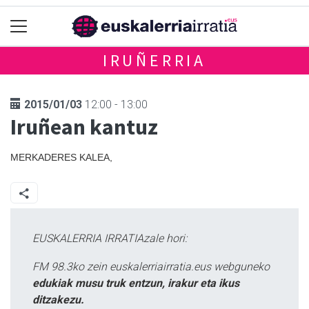
IRUÑERRIA
2015/01/03
12:00 - 13:00
Iruñean kantuz
MERKADERES KALEA,
EUSKALERRIA IRRATIAzale hori:
FM 98.3ko zein euskalerriairratia.eus webguneko
edukiak musu truk entzun, irakur eta ikus
ditzakezu.