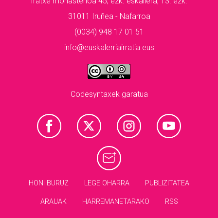
Iratxe monasterioa 45, ezk. eskailera, 13. ezk.
31011 Iruñea - Nafarroa
(0034) 948 17 01 51
info@euskalerriairratia.eus
Codesyntaxek garatua
HONI BURUZ
LEGE OHARRA
PUBLIZITATEA
ARAUAK
HARREMANETARAKO
RSS