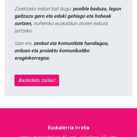
Zuretzako eskari bat dugu:
posible baduzu, lagun
gaitzazu gero eta eduki gehiago eta hobeak
sortzen,
Iruñerriko euskaldun ororen eskura
jartzeko.
Izan ere,
zenbat eta komunitate handiagoa,
orduan eta proiektu komunikatibo
eraginkorragoa.
Bazkidetu zaitez!
Euskalerria Irratia