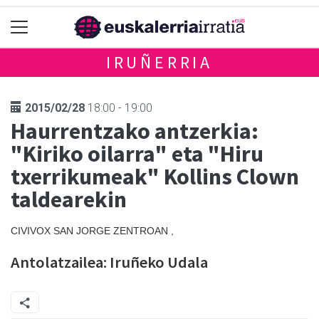
IRUÑERRIA
2015/02/28
18:00 - 19:00
Haurrentzako antzerkia:
"Kiriko oilarra" eta "Hiru
txerrikumeak" Kollins Clown
taldearekin
CIVIVOX SAN JORGE ZENTROAN ,
Antolatzailea: Iruñeko Udala