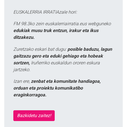
EUSKALERRIA IRRATIAzale hori:
FM 98.3ko zein euskalerriairratia.eus webguneko
edukiak musu truk entzun, irakur eta ikus
ditzakezu.
Zuretzako eskari bat dugu:
posible baduzu, lagun
gaitzazu gero eta eduki gehiago eta hobeak
sortzen,
Iruñerriko euskaldun ororen eskura
jartzeko.
Izan ere,
zenbat eta komunitate handiagoa,
orduan eta proiektu komunikatibo
eraginkorragoa.
Bazkidetu zaitez!