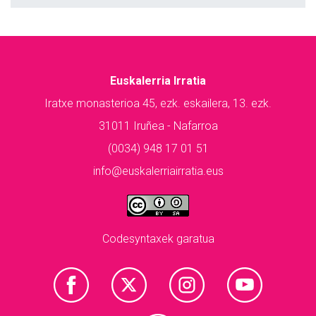
Euskalerria Irratia
Iratxe monasterioa 45, ezk. eskailera, 13. ezk.
31011 Iruñea - Nafarroa
(0034) 948 17 01 51
info@euskalerriairratia.eus
Codesyntaxek garatua