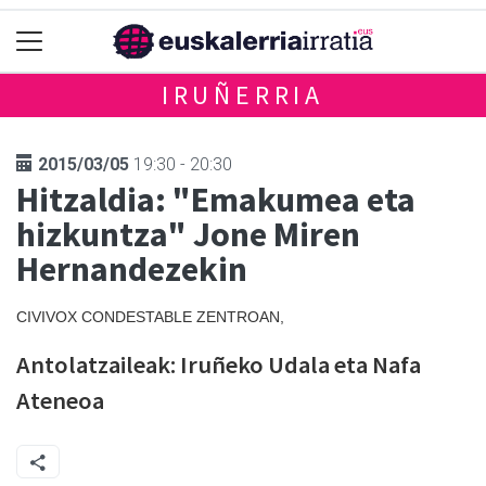
IRUÑERRIA
2015/03/05
19:30 - 20:30
Hitzaldia: "Emakumea eta
hizkuntza" Jone Miren
Hernandezekin
CIVIVOX CONDESTABLE ZENTROAN,
Antolatzaileak: Iruñeko Udala eta Nafa
Ateneoa