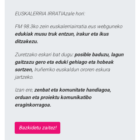
EUSKALERRIA IRRATIAzale hori:
FM 98.3ko zein euskalerriairratia.eus webguneko
edukiak musu truk entzun, irakur eta ikus
ditzakezu.
Zuretzako eskari bat dugu:
posible baduzu, lagun
gaitzazu gero eta eduki gehiago eta hobeak
sortzen,
Iruñerriko euskaldun ororen eskura
jartzeko.
Izan ere,
zenbat eta komunitate handiagoa,
orduan eta proiektu komunikatibo
eraginkorragoa.
Bazkidetu zaitez!