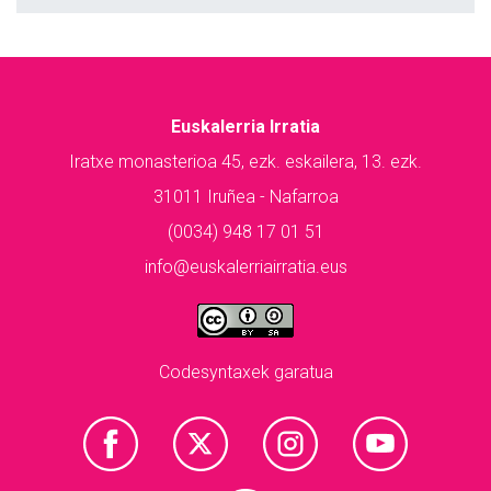
Euskalerria Irratia
Iratxe monasterioa 45, ezk. eskailera, 13. ezk.
31011 Iruñea - Nafarroa
(0034) 948 17 01 51
info@euskalerriairratia.eus
Codesyntaxek garatua