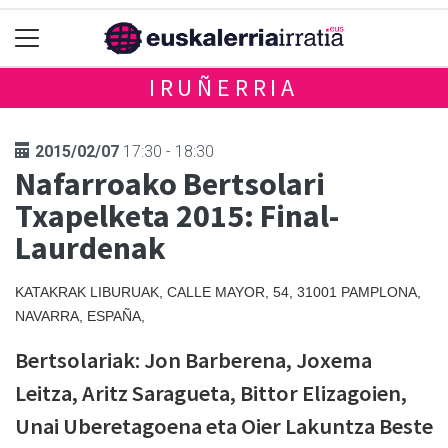
IRUÑERRIA
2015/02/07
17:30 - 18:30
Nafarroako Bertsolari
Txapelketa 2015: Final-
Laurdenak
KATAKRAK LIBURUAK, CALLE MAYOR, 54, 31001 PAMPLONA,
NAVARRA, ESPAÑA,
Bertsolariak: Jon Barberena, Joxema
Leitza, Aritz Saragueta, Bittor Elizagoien,
Unai Uberetagoena eta Oier Lakuntza Beste