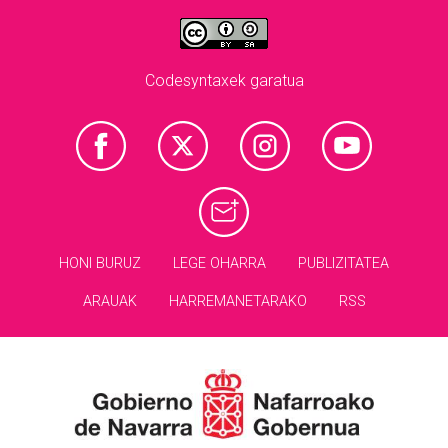
Codesyntaxek garatua
HONI BURUZ
LEGE OHARRA
PUBLIZITATEA
ARAUAK
HARREMANETARAKO
RSS