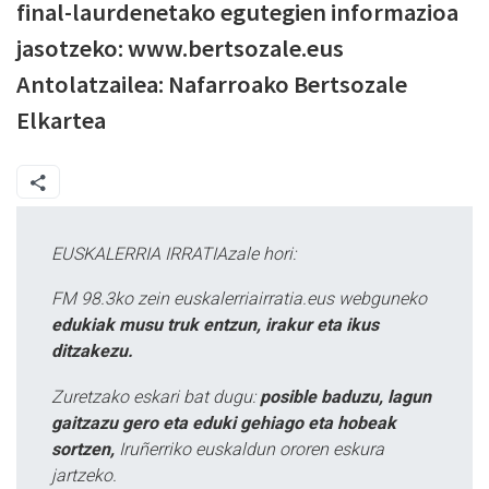
final-laurdenetako egutegien informazioa
jasotzeko: www.bertsozale.eus
Antolatzailea: Nafarroako Bertsozale
Elkartea
EUSKALERRIA IRRATIAzale hori:
FM 98.3ko zein euskalerriairratia.eus webguneko
edukiak musu truk entzun, irakur eta ikus
ditzakezu.
Zuretzako eskari bat dugu:
posible baduzu, lagun
gaitzazu gero eta eduki gehiago eta hobeak
sortzen,
Iruñerriko euskaldun ororen eskura
jartzeko.