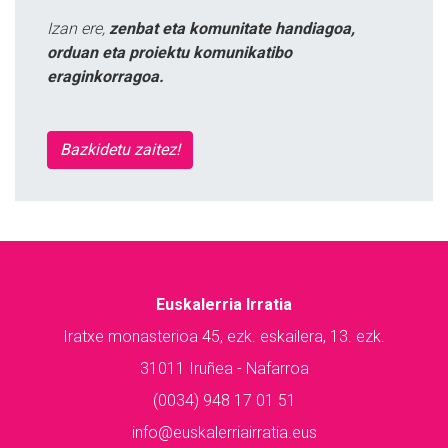
Izan ere,
zenbat eta komunitate handiagoa,
orduan eta proiektu komunikatibo
eraginkorragoa.
Bazkidetu zaitez!
Euskalerria Irratia
Iratxe monasterioa 45, ezk. eskailera, 13. ezk.
31011 Iruñea - Nafarroa
(0034) 948 17 01 51
info@euskalerriairratia.eus