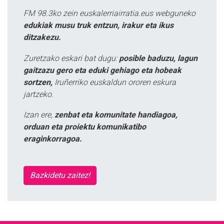
FM 98.3ko zein euskalerriairratia.eus webguneko
edukiak musu truk entzun, irakur eta ikus
ditzakezu.
Zuretzako eskari bat dugu:
posible baduzu, lagun
gaitzazu gero eta eduki gehiago eta hobeak
sortzen,
Iruñerriko euskaldun ororen eskura
jartzeko.
Izan ere,
zenbat eta komunitate handiagoa,
orduan eta proiektu komunikatibo
eraginkorragoa.
Bazkidetu zaitez!