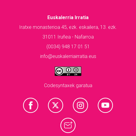
Euskalerria Irratia
Iratxe monasterioa 45, ezk. eskailera, 13. ezk.
31011 Iruñea - Nafarroa
(0034) 948 17 01 51
info@euskalerriairratia.eus
Codesyntaxek garatua