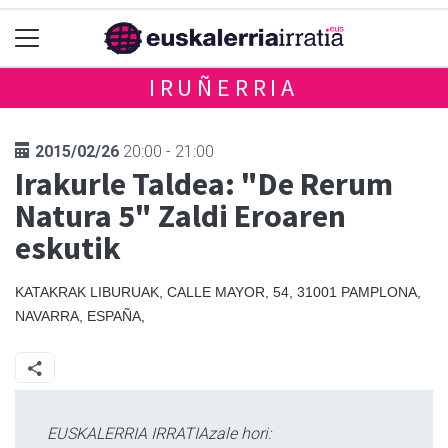
IRUÑERRIA
2015/02/26
20:00 - 21:00
Irakurle Taldea: "De Rerum
Natura 5" Zaldi Eroaren
eskutik
KATAKRAK LIBURUAK, CALLE MAYOR, 54, 31001 PAMPLONA,
NAVARRA, ESPAÑA,
EUSKALERRIA IRRATIAzale hori: