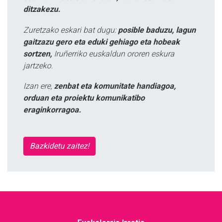
ditzakezu.
Zuretzako eskari bat dugu:
posible baduzu, lagun
gaitzazu gero eta eduki gehiago eta hobeak
sortzen,
Iruñerriko euskaldun ororen eskura
jartzeko.
Izan ere,
zenbat eta komunitate handiagoa,
orduan eta proiektu komunikatibo
eraginkorragoa.
Bazkidetu zaitez!