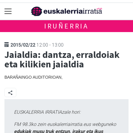
IRUÑERRIA
2015/02/22
12:00 - 13:00
Jaialdia: dantza, erraldoiak
eta kilikien jaialdia
BARAÑAINGO AUDITORIOAN,
EUSKALERRIA IRRATIAzale hori:
FM 98.3ko zein euskalerriairratia.eus webguneko
edukiak musu truk entzun, irakur eta ikus