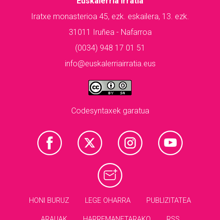
Euskalerria Irratia
Iratxe monasterioa 45, ezk. eskailera, 13. ezk.
31011 Iruñea - Nafarroa
(0034) 948 17 01 51
info@euskalerriairratia.eus
Codesyntaxek garatua
HONI BURUZ
LEGE OHARRA
PUBLIZITATEA
ARAUAK
HARREMANETARAKO
RSS