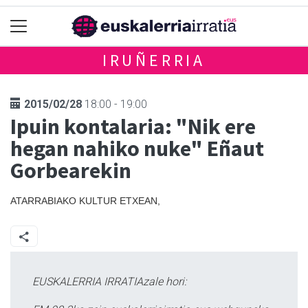
IRUÑERRIA
2015/02/28
18:00 - 19:00
Ipuin kontalaria: "Nik ere
hegan nahiko nuke" Eñaut
Gorbearekin
ATARRABIAKO KULTUR ETXEAN,
EUSKALERRIA IRRATIAzale hori: