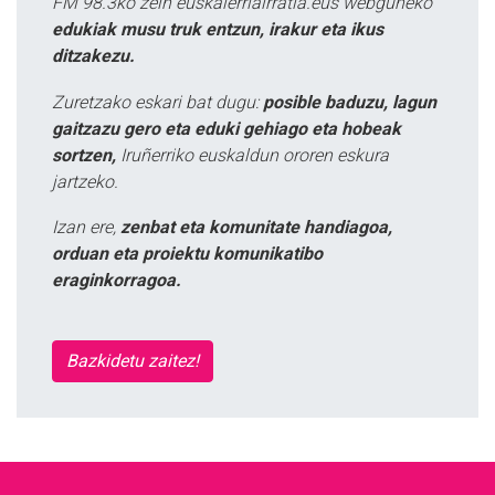
FM 98.3ko zein euskalerriairratia.eus webguneko
edukiak musu truk entzun, irakur eta ikus
ditzakezu.
Zuretzako eskari bat dugu:
posible baduzu, lagun
gaitzazu gero eta eduki gehiago eta hobeak
sortzen,
Iruñerriko euskaldun ororen eskura
jartzeko.
Izan ere,
zenbat eta komunitate handiagoa,
orduan eta proiektu komunikatibo
eraginkorragoa.
Bazkidetu zaitez!