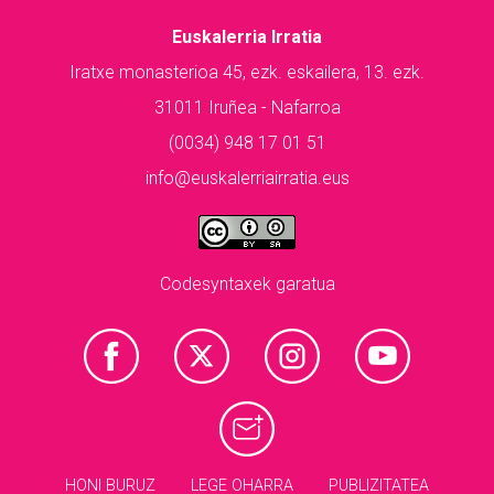
Euskalerria Irratia
Iratxe monasterioa 45, ezk. eskailera, 13. ezk.
31011 Iruñea - Nafarroa
(0034) 948 17 01 51
info@euskalerriairratia.eus
Codesyntaxek garatua
HONI BURUZ
LEGE OHARRA
PUBLIZITATEA