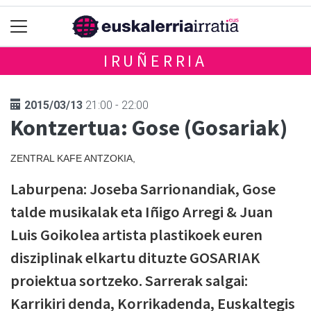
IRUÑERRIA
2015/03/13
21:00 - 22:00
Kontzertua: Gose (Gosariak)
ZENTRAL KAFE ANTZOKIA,
Laburpena: Joseba Sarrionandiak, Gose
talde musikalak eta Iñigo Arregi & Juan
Luis Goikolea artista plastikoek euren
disziplinak elkartu dituzte GOSARIAK
proiektua sortzeko. Sarrerak salgai:
Karrikiri denda, Korrikadenda, Euskaltegis