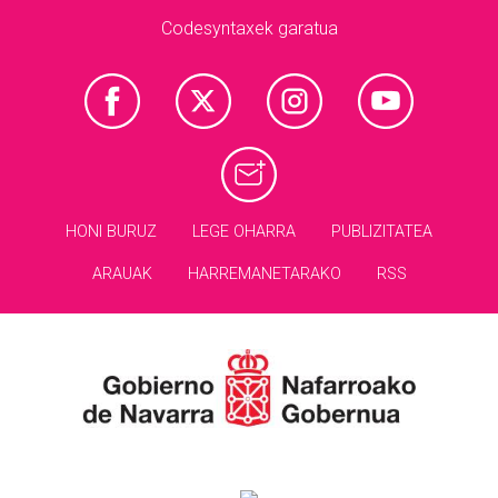
Codesyntaxek garatua
HONI BURUZ
LEGE OHARRA
PUBLIZITATEA
ARAUAK
HARREMANETARAKO
RSS