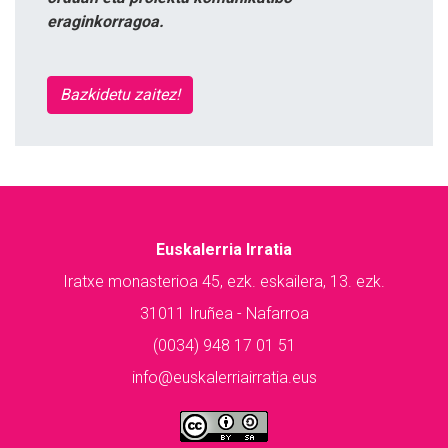
eraginkorragoa.
Bazkidetu zaitez!
Euskalerria Irratia
Iratxe monasterioa 45, ezk. eskailera, 13. ezk.
31011 Iruñea - Nafarroa
(0034) 948 17 01 51
info@euskalerriairratia.eus