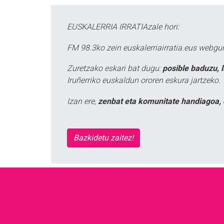
EUSKALERRIA IRRATIAzale hori:
FM 98.3ko zein euskalerriairratia.eus webg
Zuretzako eskari bat dugu:
posible baduzu, 
Iruñerriko euskaldun ororen eskura jartzeko.
Izan ere,
zenbat eta komunitate handiagoa, 
Bazkidetu zaitez!