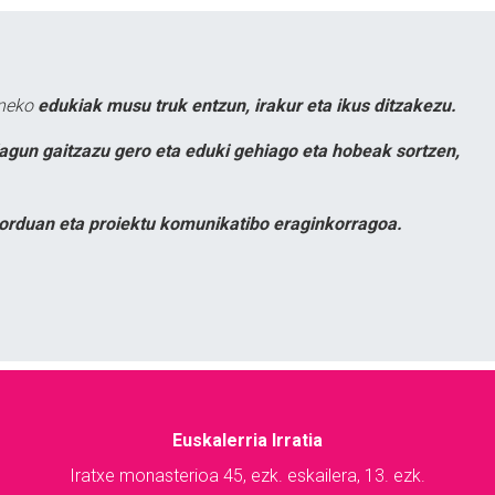
uneko
edukiak musu truk entzun, irakur eta ikus ditzakezu.
lagun gaitzazu gero eta eduki gehiago eta hobeak sortzen,
orduan eta proiektu komunikatibo eraginkorragoa.
Euskalerria Irratia
Iratxe monasterioa 45, ezk. eskailera, 13. ezk.