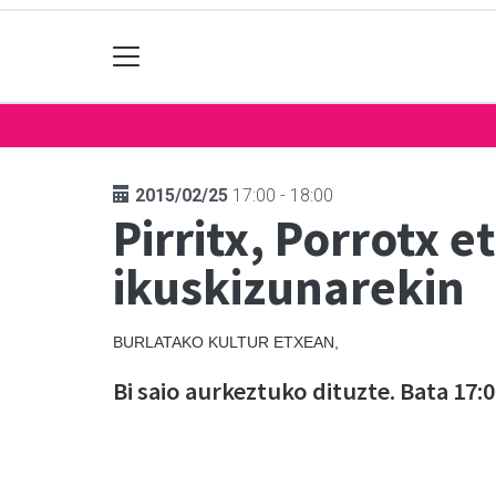
2015/02/25
17:00 - 18:00
Pirritx, Porrotx 
ikuskizunarekin
BURLATAKO KULTUR ETXEAN,
Bi saio aurkeztuko dituzte. Bata 17:0