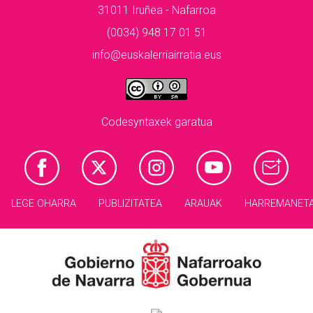
31011 Iruñea - Nafarroa
(0034) 948 17 01 51
info@euskalerriairratia.eus
Codesyntaxek garatua
LEGE OHARRA
PUBLIZITATEA
ARAUAK
HARREMANET