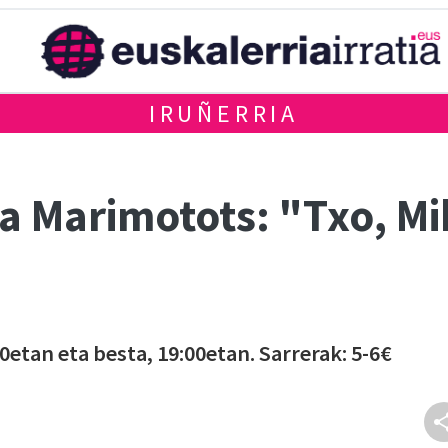
IRUÑERRIA
eta Marimotots: "Txo, M
0etan eta besta, 19:00etan. Sarrerak: 5-6€