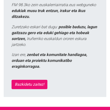
FM 98.3ko zein euskalerriairratia.eus webguneko
edukiak musu truk entzun, irakur eta ikus
ditzakezu.
Zuretzako eskari bat dugu:
posible baduzu, lagun
gaitzazu gero eta eduki gehiago eta hobeak
sortzen,
Iruñerriko euskaldun ororen eskura
jartzeko.
Izan ere,
zenbat eta komunitate handiagoa,
orduan eta proiektu komunikatibo
eraginkorragoa.
Bazkidetu zaitez!