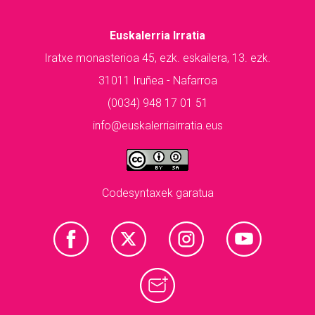
Euskalerria Irratia
Iratxe monasterioa 45, ezk. eskailera, 13. ezk.
31011 Iruñea - Nafarroa
(0034) 948 17 01 51
info@euskalerriairratia.eus
Codesyntaxek garatua