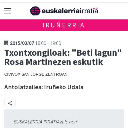
IRUÑERRIA
2015/03/07
18:00 - 19:00
Txontxongiloak: "Beti lagun"
Rosa Martinezen eskutik
CIVIVOX SAN JORGE ZENTROAN,
Antolatzailea: Iruñeko Udala
EUSKALERRIA IRRATIAzale hori: