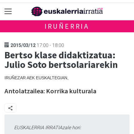
IRUÑERRIA
2015/03/12
17:00 - 18:00
Bertso klase didaktizatua:
Julio Soto bertsolariarekin
IRUÑEZAR AEK EUSKALTEGIAN,
Antolatzailea: Korrika kulturala
EUSKALERRIA IRRATIAzale hori: