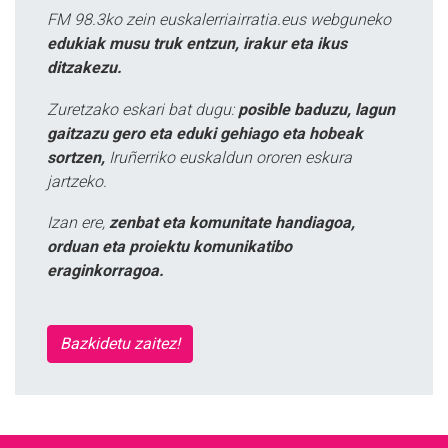
FM 98.3ko zein euskalerriairratia.eus webguneko
edukiak musu truk entzun, irakur eta ikus
ditzakezu.
Zuretzako eskari bat dugu:
posible baduzu, lagun
gaitzazu gero eta eduki gehiago eta hobeak
sortzen,
Iruñerriko euskaldun ororen eskura
jartzeko.
Izan ere,
zenbat eta komunitate handiagoa,
orduan eta proiektu komunikatibo
eraginkorragoa.
Bazkidetu zaitez!