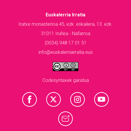
Euskalerria Irratia
Iratxe monasterioa 45, ezk. eskailera, 13. ezk.
31011 Iruñea - Nafarroa
(0034) 948 17 01 51
info@euskalerriairratia.eus
Codesyntaxek garatua