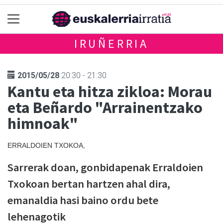
IRUÑERRIA
2015/05/28
20:30 - 21:30
Kantu eta hitza zikloa: Morau
eta Beñardo "Arrainentzako
himnoak"
ERRALDOIEN TXOKOA,
Sarrerak doan, gonbidapenak Erraldoien
Txokoan bertan hartzen ahal dira,
emanaldia hasi baino ordu bete
lehenagotik