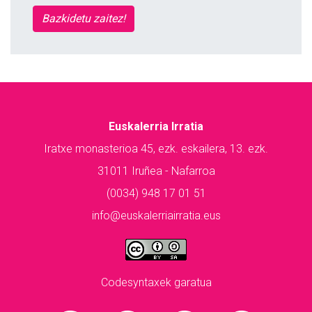
Bazkidetu zaitez!
Euskalerria Irratia
Iratxe monasterioa 45, ezk. eskailera, 13. ezk.
31011 Iruñea - Nafarroa
(0034) 948 17 01 51
info@euskalerriairratia.eus
Codesyntaxek garatua