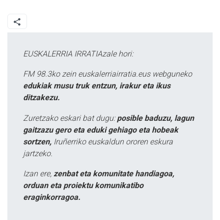
EUSKALERRIA IRRATIAzale hori:
FM 98.3ko zein euskalerriairratia.eus webguneko
edukiak musu truk entzun, irakur eta ikus
ditzakezu.
Zuretzako eskari bat dugu:
posible baduzu, lagun
gaitzazu gero eta eduki gehiago eta hobeak
sortzen,
Iruñerriko euskaldun ororen eskura
jartzeko.
Izan ere,
zenbat eta komunitate handiagoa,
orduan eta proiektu komunikatibo
eraginkorragoa.