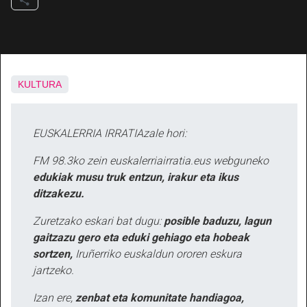
KULTURA
EUSKALERRIA IRRATIAzale hori:
FM 98.3ko zein euskalerriairratia.eus webguneko
edukiak musu truk entzun, irakur eta ikus
ditzakezu.
Zuretzako eskari bat dugu:
posible baduzu, lagun
gaitzazu gero eta eduki gehiago eta hobeak
sortzen,
Iruñerriko euskaldun ororen eskura
jartzeko.
Izan ere,
zenbat eta komunitate handiagoa,