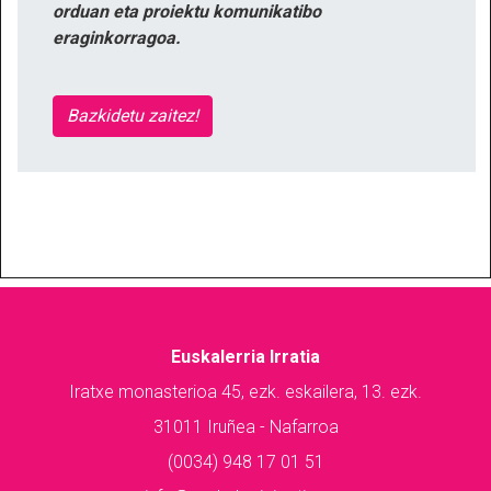
orduan eta proiektu komunikatibo
eraginkorragoa.
Bazkidetu zaitez!
Euskalerria Irratia
Iratxe monasterioa 45, ezk. eskailera, 13. ezk.
31011 Iruñea - Nafarroa
(0034) 948 17 01 51