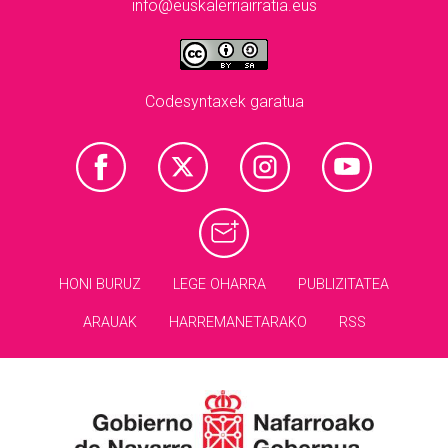
info@euskalerriairratia.eus
Codesyntaxek garatua
HONI BURUZ
LEGE OHARRA
PUBLIZITATEA
ARAUAK
HARREMANETARAKO
RSS