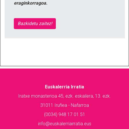
eraginkorragoa.
Bazkidetu zaitez!
Euskalerria Irratia
Iratxe monasterioa 45, ezk. eskailera, 13. ezk.
31011 Iruñea - Nafarroa
(0034) 948 17 01 51
info@euskalerriairratia.eus