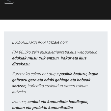
EUSKALERRIA IRRATIAzale hori:
FM 98.3ko zein euskalerriairratia.eus webguneko
edukiak musu truk entzun, irakur eta ikus
ditzakezu.
Zuretzako eskari bat dugu:
posible baduzu, lagun
gaitzazu gero eta eduki gehiago eta hobeak
sortzen,
Iruñerriko euskaldun ororen eskura
jartzeko.
Izan ere,
zenbat eta komunitate handiagoa,
orduan eta proiektu komunikatibo