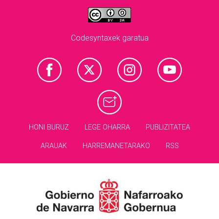
Codesyntaxek garatua
HONI BURUZ
LEGE OHARRA
PUBLIZITATEA
ARAUAK
HARREMANETARAKO
RSS