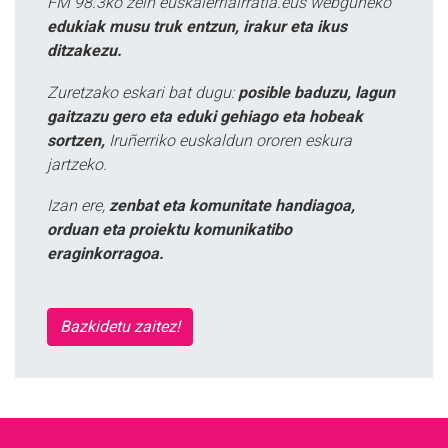
FM 98.3ko zein euskalerriairratia.eus webguneko
edukiak musu truk entzun, irakur eta ikus
ditzakezu.
Zuretzako eskari bat dugu:
posible baduzu, lagun
gaitzazu gero eta eduki gehiago eta hobeak
sortzen,
Iruñerriko euskaldun ororen eskura
jartzeko.
Izan ere,
zenbat eta komunitate handiagoa,
orduan eta proiektu komunikatibo
eraginkorragoa.
Bazkidetu zaitez!