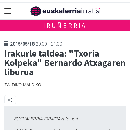
IRUÑERRIA
2015/05/18
20:00 - 21:00
Irakurle taldea: "Txoria
Kolpeka" Bernardo Atxagaren
liburua
ZALDIKO MALDIKO ,
EUSKALERRIA IRRATIAzale hori: