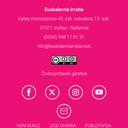
Euskalerria Irratia
Iratxe monasterioa 45, ezk. eskailera, 13. ezk.
31011 Iruñea - Nafarroa
(0034) 948 17 01 51
info@euskalerriairratia.eus
Codesyntaxek garatua
HONI BURUZ
LEGE OHARRA
PUBLIZITATEA