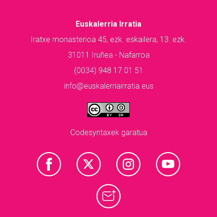
Euskalerria Irratia
Iratxe monasterioa 45, ezk. eskailera, 13. ezk.
31011 Iruñea - Nafarroa
(0034) 948 17 01 51
info@euskalerriairratia.eus
Codesyntaxek garatua