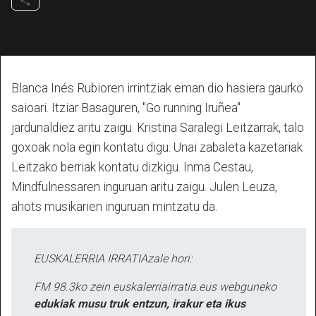
Blanca Inés Rubioren irrintziak eman dio hasiera gaurko
saioari. Itziar Basaguren, "Go running Iruñea"
jardunaldiez aritu zaigu. Kristina Saralegi Leitzarrak, talo
goxoak nola egin kontatu digu. Unai zabaleta kazetariak
Leitzako berriak kontatu dizkigu. Inma Cestau,
Mindfulnessaren inguruan aritu zaigu. Julen Leuza,
ahots musikarien inguruan mintzatu da.
EUSKALERRIA IRRATIAzale hori:
FM 98.3ko zein euskalerriairratia.eus webguneko
edukiak musu truk entzun, irakur eta ikus