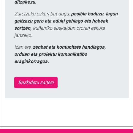
ditzakezu.
Zuretzako eskari bat dugu:
posible baduzu, lagun
gaitzazu gero eta eduki gehiago eta hobeak
sortzen,
Iruñerriko euskaldun ororen eskura
jartzeko.
Izan ere,
zenbat eta komunitate handiagoa,
orduan eta proiektu komunikatibo
eraginkorragoa.
Bazkidetu zaitez!