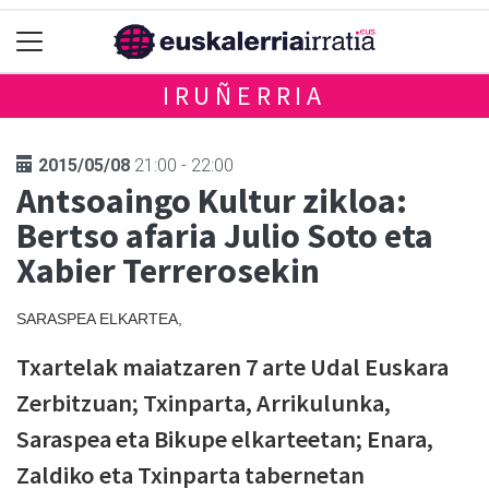
IRUÑERRIA
2015/05/08
21:00 - 22:00
Antsoaingo Kultur zikloa:
Bertso afaria Julio Soto eta
Xabier Terrerosekin
SARASPEA ELKARTEA,
Txartelak maiatzaren 7 arte Udal Euskara
Zerbitzuan; Txinparta, Arrikulunka,
Saraspea eta Bikupe elkarteetan; Enara,
Zaldiko eta Txinparta tabernetan