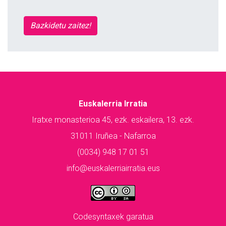
Bazkidetu zaitez!
Euskalerria Irratia
Iratxe monasterioa 45, ezk. eskailera, 13. ezk.
31011 Iruñea - Nafarroa
(0034) 948 17 01 51
info@euskalerriairratia.eus
Codesyntaxek garatua