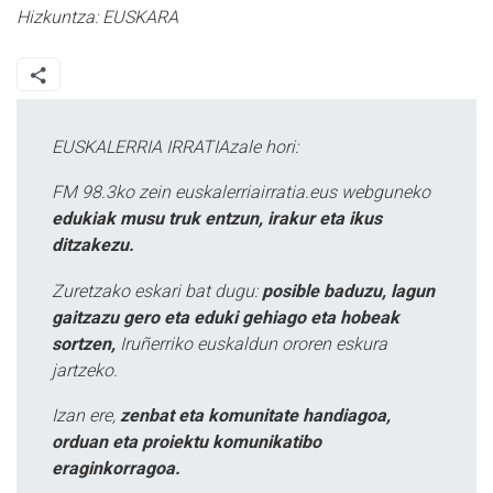
Hizkuntza:
EUSKARA
EUSKALERRIA IRRATIAzale hori:
FM 98.3ko zein euskalerriairratia.eus webguneko
edukiak musu truk entzun, irakur eta ikus
ditzakezu.
Zuretzako eskari bat dugu:
posible baduzu, lagun
gaitzazu gero eta eduki gehiago eta hobeak
sortzen,
Iruñerriko euskaldun ororen eskura
jartzeko.
Izan ere,
zenbat eta komunitate handiagoa,
orduan eta proiektu komunikatibo
eraginkorragoa.