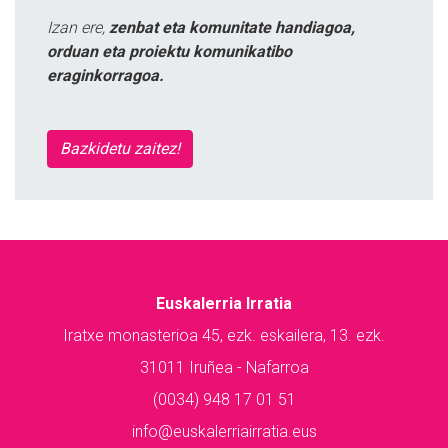
Izan ere,
zenbat eta komunitate handiagoa,
orduan eta proiektu komunikatibo
eraginkorragoa.
Bazkidetu zaitez!
Euskalerria Irratia
Iratxe monasterioa 45, ezk. eskailera, 13. ezk.
31011 Iruñea - Nafarroa
(0034) 948 17 01 51
info@euskalerriairratia.eus