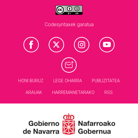
Codesyntaxek garatua
HONI BURUZ
LEGE OHARRA
PUBLIZITATEA
ARAUAK
HARREMANETARAKO
RSS