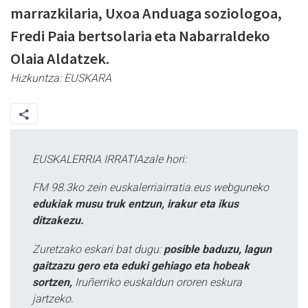
marrazkilaria, Uxoa Anduaga soziologoa,
Fredi Paia bertsolaria eta Nabarraldeko
Olaia Aldatzek.
Hizkuntza:
EUSKARA
EUSKALERRIA IRRATIAzale hori:
FM 98.3ko zein euskalerriairratia.eus webguneko
edukiak musu truk entzun, irakur eta ikus
ditzakezu.
Zuretzako eskari bat dugu:
posible baduzu, lagun
gaitzazu gero eta eduki gehiago eta hobeak
sortzen,
Iruñerriko euskaldun ororen eskura
jartzeko.