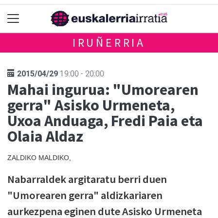
IRUÑERRIA
2015/04/29
19:00 - 20:00
Mahai ingurua: "Umorearen
gerra" Asisko Urmeneta,
Uxoa Anduaga, Fredi Paia eta
Olaia Aldaz
ZALDIKO MALDIKO,
Nabarraldek argitaratu berri duen
"Umorearen gerra" aldizkariaren
aurkezpena eginen dute Asisko Urmeneta