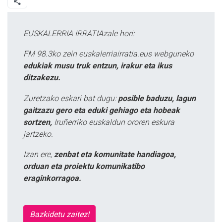
EUSKALERRIA IRRATIAzale hori:
FM 98.3ko zein euskalerriairratia.eus webguneko
edukiak musu truk entzun, irakur eta ikus
ditzakezu.
Zuretzako eskari bat dugu:
posible baduzu, lagun
gaitzazu gero eta eduki gehiago eta hobeak
sortzen,
Iruñerriko euskaldun ororen eskura
jartzeko.
Izan ere,
zenbat eta komunitate handiagoa,
orduan eta proiektu komunikatibo
eraginkorragoa.
Bazkidetu zaitez!