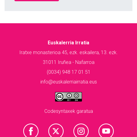
Euskalerria Irratia
Iratxe monasterioa 45, ezk. eskailera, 13. ezk.
31011 Iruñea - Nafarroa
(0034) 948 17 01 51
info@euskalerriairratia.eus
Codesyntaxek garatua