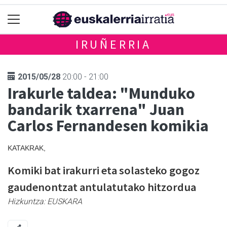
IRUÑERRIA
2015/05/28
20:00 - 21:00
Irakurle taldea: "Munduko
bandarik txarrena" Juan
Carlos Fernandesen komikia
KATAKRAK,
Komiki bat irakurri eta solasteko gogoz
gaudenontzat antulatutako hitzordua
Hizkuntza:
EUSKARA