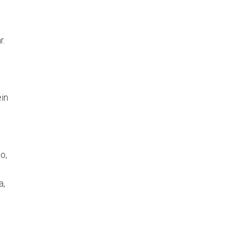
r.
ein
o,
a,