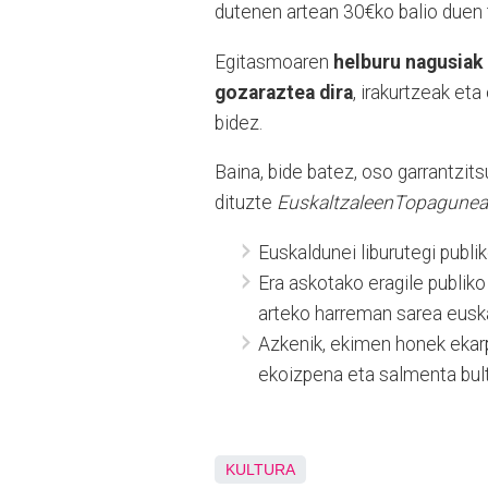
dutenen artean 30€ko balio duen
Egitasmoaren
helburu nagusiak 
gozaraztea dira
, irakurtzeak et
bidez.
Baina, bide batez, oso garrantzit
dituzte
EuskaltzaleenTopagune
Euskaldunei liburutegi publi
Era askotako eragile publiko
arteko harreman sarea eusk
Azkenik, ekimen honek ekarpe
ekoizpena eta salmenta bul
KULTURA