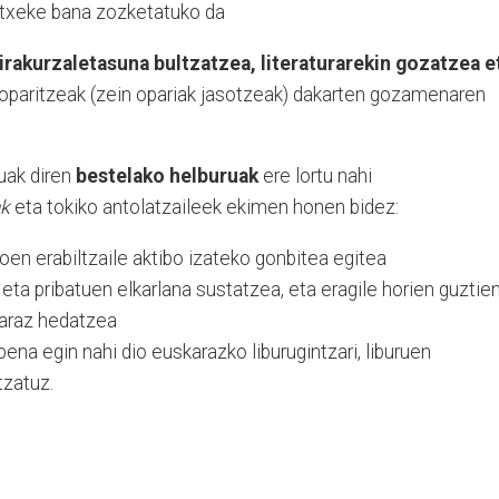
 txeke bana zozketatuko da
irakurzaletasuna bultzatzea, literaturarekin gozatzea e
a oparitzeak (zein opariak jasotzeak) dakarten gozamenaren
suak diren
bestelako helburuak
ere lortu nahi
ak
eta tokiko antolatzaileek ekimen honen bidez:
koen erabiltzaile aktibo izateko gonbitea egitea
 eta pribatuen elkarlana sustatzea, eta eragile horien guztie
araz hedatzea
na egin nahi dio euskarazko liburugintzari, liburuen
tzatuz.