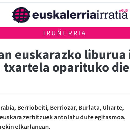
IRUÑERRIA
an euskarazko liburua 
txartela oparituko die
abia, Berriobeiti, Berriozar, Burlata, Uharte,
 euskara zerbitzuek antolatu dute egitasmoa,
ekin elkarlanean.