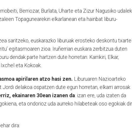
rriobeiti, Berriozar, Burlata, Uharte eta Zizur Nagusiko udalek
zaleen Topagunearekin elkarlanean eta hainbat liburu-
tzea saritzeko, euskarazko liburuak erosteko deskontu txartel
aritu’ egitasmoaren zioa. Iruñerrian euskara zerbitzua duten
uru dendak parte hartzen dute horretan: Karrikiri, Elkar,
2, Ixchel eta Kokoak.
asmoa apirilaren atzo hasi zen.
Liburuaren Nazioarteko
 Jordi delakoa ospatzen dute egun horretan, elkarri arrosak
rriz, ekainaren 30ean izanen da
: izan ere, uda izaten da
egokiena, eta ondorioz uda aurreko hilabeteak oso egokiak di
har dira: