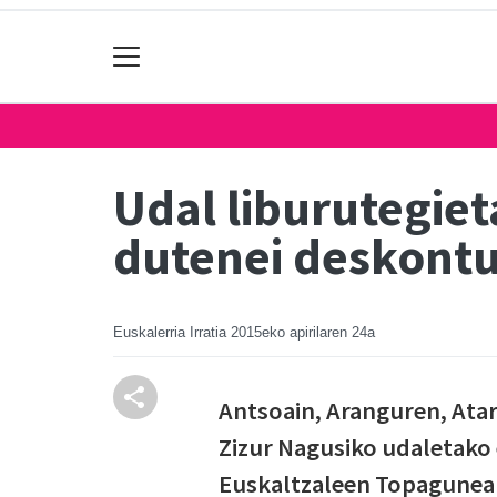
Udal liburutegiet
dutenei deskontu 
Euskalerria Irratia
2015eko apirilaren 24a
Antsoain, Aranguren, Atarr
Zizur Nagusiko udaletako
Euskaltzaleen Topagunear