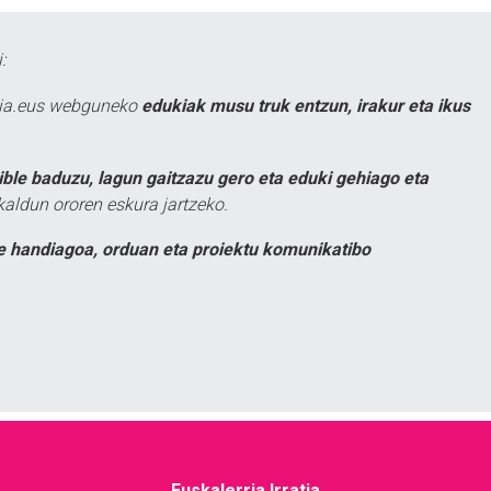
:
atia.eus webguneko
edukiak musu truk entzun, irakur eta ikus
ible baduzu, lagun gaitzazu gero eta eduki gehiago eta
kaldun ororen eskura jartzeko.
e handiagoa, orduan eta proiektu komunikatibo
Euskalerria Irratia