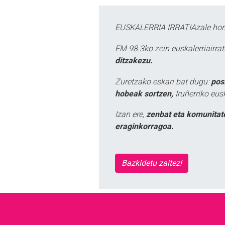
EUSKALERRIA IRRATIAzale hori
FM 98.3ko zein euskalerriairr
ditzakezu.
Zuretzako eskari bat dugu:
pos
hobeak sortzen,
Iruñerriko eus
Izan ere,
zenbat eta komunitat
eraginkorragoa.
Bazkidetu zaitez!