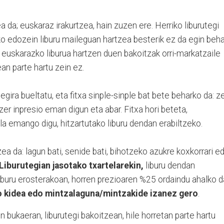
da; euskaraz irakurtzea, hain zuzen ere. Herriko liburutegi
o edozein liburu maileguan hartzea besterik ez da egin beha
 euskarazko liburua hartzen duen bakoitzak orri-markatzaile
an parte hartu zein ez.
tegira bueltatu, eta fitxa sinple-sinple bat bete beharko da: z
, zer inpresio eman digun eta abar. Fitxa hori beteta,
la emango digu, hitzartutako liburu dendan erabiltzeko.
ea da: lagun bati, senide bati, bihotzeko azukre koxkorrari ed
Liburutegian jasotako txartelarekin,
liburu dendan
buru erosterakoan, horren prezioaren %25 ordaindu ahalko d
o kidea edo mintzalaguna/mintzakide izanez gero
.
 bukaeran, liburutegi bakoitzean, hile horretan parte hartu