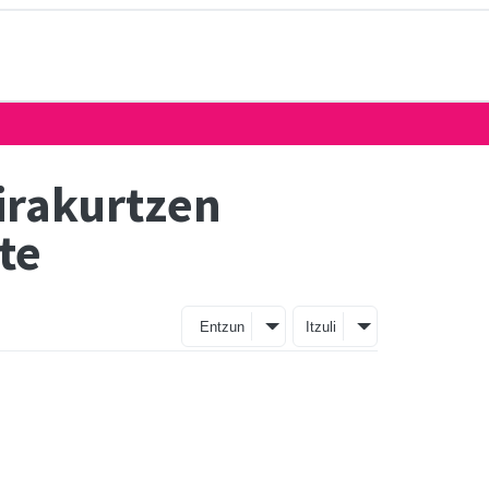
irakurtzen
te
Entzun
Itzuli