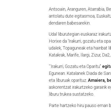
Antsoain, Aranguren, Atarrabia, Be
antolatu dute egitasmoa, Euskalt
dendaren babesarekin.
Udal liburutegian euskaraz irakur
Horixe da ‘Irakurri, gozatu eta op
udalek, Topaguneak eta hainbat lib
Katakrak, Marife, Ilargi, Zizur, Da
˜Irakurri, Gozatu eta Oparitu”
egit
Egunean. Katalanek Diada de Sant
eta liburuak oparituz.
Amaiera, be
askorentzat irakurtzeko garairik 
liburu trukea sustatzeko.
Parte hartzeko hiru pauso eman be