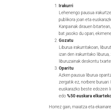
Irakurri
Lehenengo pausua irakurtzea 
publikora joan eta euskarazk
Kanpainak dirauen bitartean,
bat jasoko du opari, ekimene
Gozatu
Liburua irakurritakoan, liburu
izan den irakurritako liburua
liburuzainak deskontu txarte
Oparitu
Azken pausua liburua oparitz
zergatik ez, norbere buruari.
euskarazko beste edozein li
edo
%50 euskara elkartek
Horrez gain, maiatza eta ekainaren