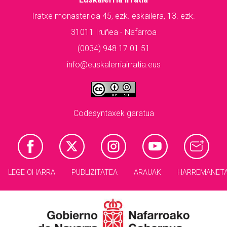
Iratxe monasterioa 45, ezk. eskailera, 13. ezk.
31011 Iruñea - Nafarroa
(0034) 948 17 01 51
info@euskalerriairratia.eus
Codesyntaxek garatua
LEGE OHARRA
PUBLIZITATEA
ARAUAK
HARREMANET